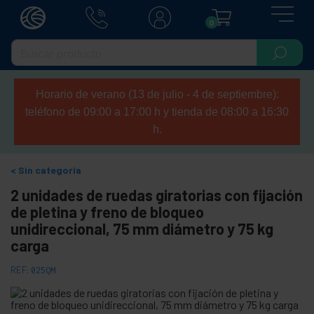
0
Horario de verano (13 de julio - 4 de septiembre):
teléfono de 09:00 a 17:00 h y tienda de 08:00 a 16:30
h.
Sin categoría
2 unidades de ruedas giratorias con fijación
de pletina y freno de bloqueo
unidireccional, 75 mm diámetro y 75 kg
carga
REF:
025QM