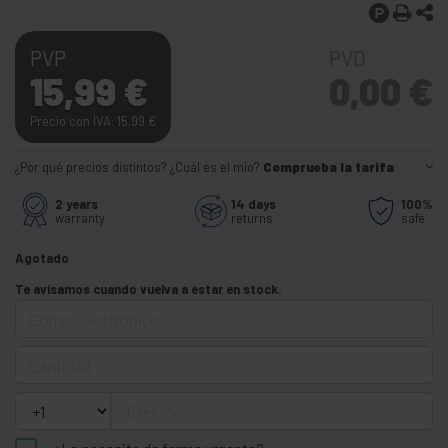
PVP
PVD
15,99
€
0,00
€
Precio con IVA: 15,99
€
¿Por qué precios distintos? ¿Cuál es el mío?
Comprueba la tarifa
2 years
14 days
100%
warranty
returns
safe
Agotado
Te avisamos cuando vuelva a estar en stock.
Correo electrónico
Cantidad
Teléfono