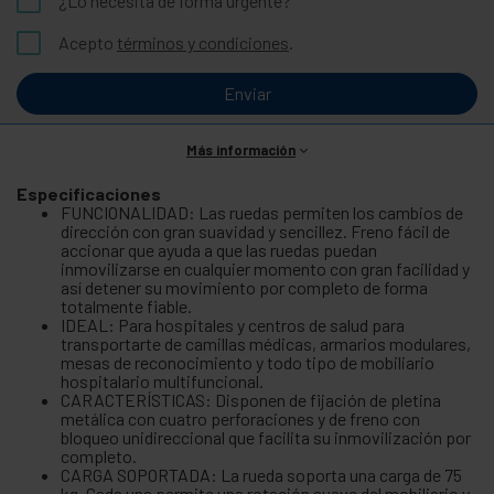
¿Lo necesita de forma urgente?
Acepto
términos y condiciones
.
Enviar
Más información
Especificaciones
FUNCIONALIDAD: Las ruedas permiten los cambios de
dirección con gran suavidad y sencillez. Freno fácil de
accionar que ayuda a que las ruedas puedan
inmovilizarse en cualquier momento con gran facilidad y
así detener su movimiento por completo de forma
totalmente fiable.
IDEAL: Para hospitales y centros de salud para
transportarte de camillas médicas, armarios modulares,
mesas de reconocimiento y todo tipo de mobiliario
hospitalario multifuncional.
CARACTERÍSTICAS: Disponen de fijación de pletina
metálica con cuatro perforaciones y de freno con
bloqueo unidireccional que facilita su inmovilización por
completo.
CARGA SOPORTADA: La rueda soporta una carga de 75
kg. Cada una permite una rotación suave del mobiliario y