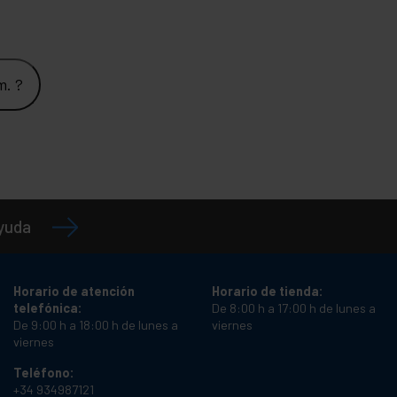
m. ?
ayuda
Horario de atención
Horario de tienda:
telefónica:
De 8:00 h a 17:00 h de lunes a
De 9:00 h a 18:00 h de lunes a
viernes
viernes
Teléfono:
+34 934987121