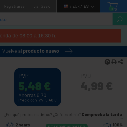
Registrarse
Iniciar Sesión
/ EUR /
ES
0
tienda de 08:00 a 16:30 h.
Vuelve al
producto nuevo
PVP
PVD
5,48
€
4,99
€
Ahorras 6.70
Precio con IVA: 5,48
€
¿Por qué precios distintos? ¿Cuál es el mío?
Comprueba la tarifa
2 years
100%