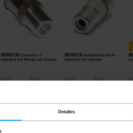
BEMATIK
Conector F
BEMATIK
Adaptador RCA-
B
Hembra a F Macho sin Rosca
hembra a F-macho
m
PVP
PVD
PVP
PVD
P
0,26
€
0,23
€
0,25
€
0,22
€
0
0
0,26
€
IVA inc.
0,25
€
IVA inc.
0,
Entrega inmediata
Entrega inmediata
REF:
TF029
REF:
TF051
Cantidad
Cantidad
Detalles
s