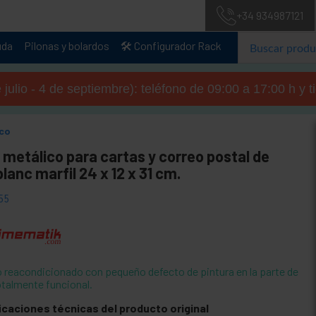
+34 934987121
uda
Pilonas y bolardos
🛠️ Configurador Rack
julio - 4 de septiembre): teléfono de 09:00 a 17:00 h y 
ico
metálico para cartas y correo postal de
blanc marfil 24 x 12 x 31 cm.
55
 reacondicionado con pequeño defecto de pintura en la parte de
otalmente funcional.
icaciones técnicas del producto original