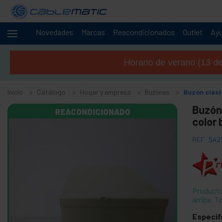
Novedades
Marcas
Reacondicionados
Outlet
Ay
Cables
+
y
Horario de verano (13 de 
redes
+
Racks y
servidores
Inicio
Catálogo
Hogar y empresa
Buzones
Buzón clás
Audio
+
Buzón 
y
REACONDICIONADO
color 
vídeo
Iluminación
+
REF:
SA2
y
sonorización
+
Fotografía
+
Herramientas
Producto
y ferretería
arriba. T
Seguridad,
+
Especif
alarmas y