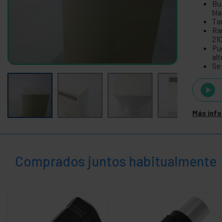
Bu
control
bla
+
Electrónica
Ta
y gadgets
Ra
21
-
Hogar y
Pue
empresa
al
Se 
+
Accesorios de cocina
+
Accesorios para el baño
+
Accesorios varios hogar
Más inf
-
Buzones
Buzón antiguo
Buzón clásico
Comprados juntos habitualmente
+
Básculas y balanzas
+
Cajas de seguridad
+
Calefacción
+
Control de plagas