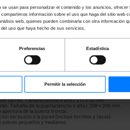
b se usan para personalizar el contenido y los anuncios, ofrecer
s, compartimos información sobre el uso que haga del sitio web 
 análisis web, quienes pueden combinarla con otra información q
r del uso que haya hecho de sus servicios.
Preferencias
Estadística
artas, correspondencia, etc. Fabricado en acero de primera
terior, en el jardín, en la puerta de la casa o la oficina. Di
 para decoración en la entrada del jardín, el hogar, un apar
Permitir la selección
o en acero y pintado de color blanco (marfil).
to): 24 x 12 x 31 cm.
del correo. Tamaño (ancho x alto): 210 x 36 mm.
orreo. Tamaño de la puerta (ancho x alto): 208 x 205 mm.
a apertura de la puerta frontal.
ación del buzón a la pared (incluye tornillos y tacos).
de sobres pequeños y medianos.