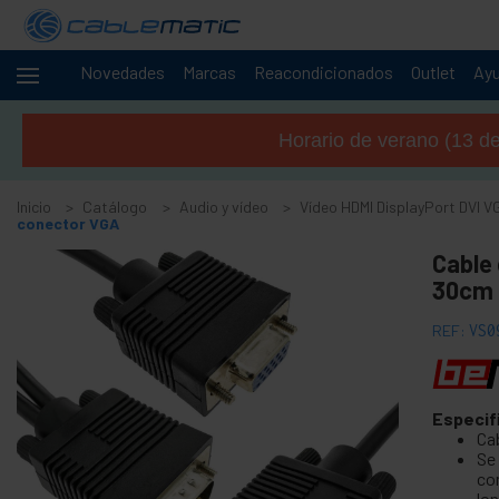
Novedades
Marcas
Reacondicionados
Outlet
Ay
Cables
+
y
Horario de verano (13 de 
redes
+
Racks y
servidores
Inicio
Catálogo
Audio y vídeo
Vídeo HDMI DisplayPort DVI V
conector VGA
Audio
-
y
Cable 
vídeo
30cm
+
Accesorios de audio y vídeo
REF:
VS0
+
Accesorios para GoPro
+
Audioguía inalámbrica
+
Cámaras y accesorios para CCTV
Especif
+
Ca
Pantalla de proyección y proyector
Se
+
Soporte de televisión y ordenador
co
lo