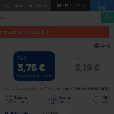
Registrarse
Iniciar Sesión
/ EUR /
ES
0
tienda de 08:00 a 16:30 h.
PVP
PVD
3,75
€
3,19
€
Precio con IVA: 3,75
€
¿Por qué precios distintos? ¿Cuál es el mío?
Comprueba la tarifa
2 years
14 days
100%
warranty
returns
safe
Cantidad
Disponible