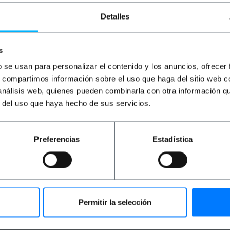
0,65
€
0,57
€
0,65
€
0,57
€
0
0,20
€
0,17
€
0,39
€
0,34
€
0
Detalles
0,20
€
IVA inc.
0,39
€
IVA inc.
0,
Entrega inmediata
Entrega inmediata
REF:
RO017
REF:
RO022
s
Cantidad
Cantidad
b se usan para personalizar el contenido y los anuncios, ofrecer
s, compartimos información sobre el uso que haga del sitio web 
 análisis web, quienes pueden combinarla con otra información q
r del uso que haya hecho de sus servicios.
Preferencias
Estadística
rata de un duplicador de VGA que en un extremo dispone d
Permitir la selección
itud terminados en conector HDB15 hembra. No se garantiz
er un duplicador de señal sino un duplicador de conector 