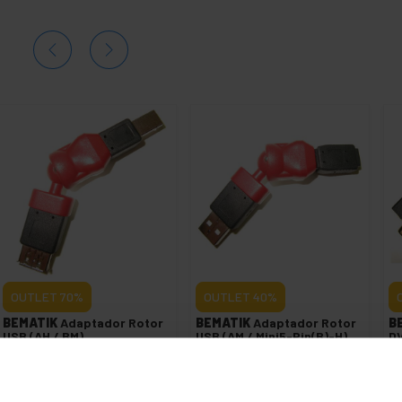
OUTLET
70%
OUTLET
40%
BEMATIK
Adaptador Rotor
BEMATIK
Adaptador Rotor
B
USB (AH / BM)
USB (AM / Mini5-Pin(B)-H)
DV
PVP
PVD
PVP
PVD
P