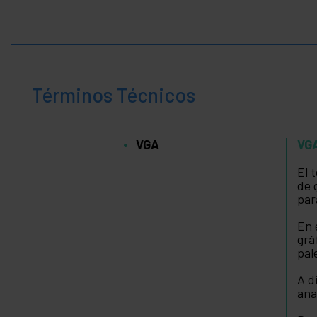
Términos Técnicos
VGA
VG
El 
de 
par
En 
grá
pal
A d
ana