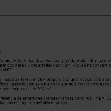
A
término VGA (Video Graphics Array o Adaptador Gráfico de V
gráficos para PC desarrollado por IBM. VGA se ha converti
a el PC.
el modo de texto, el VGA proporciona una resolución de 720
ficos, la resolución es o bien 640 por 480 (con 16 colores) o
eta de colores es de 262,144.
iferencia de anteriores normas gráficas para PCs - MDA, CG
lógicas en lugar de señales digitales.