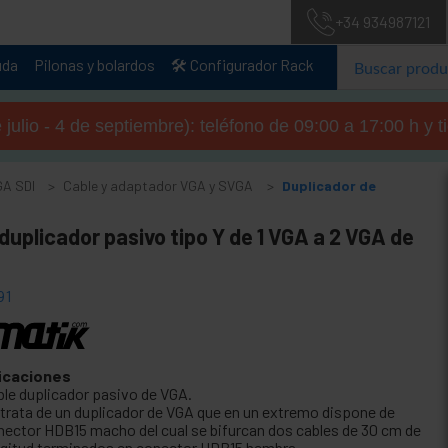
+34 934987121
uda
Pilonas y bolardos
🛠️ Configurador Rack
julio - 4 de septiembre): teléfono de 09:00 a 17:00 h y 
GA SDI
Cable y adaptador VGA y SVGA
Duplicador de
duplicador pasivo tipo Y de 1 VGA a 2 VGA de
91
icaciones
ble duplicador pasivo de VGA.
 trata de un duplicador de VGA que en un extremo dispone de
nector HDB15 macho del cual se bifurcan dos cables de 30 cm de
ngitud terminados en conector HDB15 hembra.