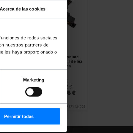
Acerca de las cookies
 funciones de redes sociales
con nuestros partners de
OUTLET
70%
ue les haya proporcionado o
BEMATIK
Unión empalme
triple para carril raíl de luz
de techo 3-vía negro
Marketing
PVP
PVD
4,00
€
3,52
€
1,20
€
1,06
€
1,20
€
IVA inc.
Entrega inmediata
REF:
NN023
Cantidad
Permitir todas