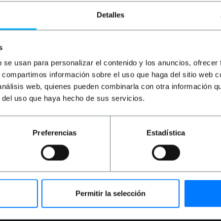
Detalles
s
b se usan para personalizar el contenido y los anuncios, ofrecer
s, compartimos información sobre el uso que haga del sitio web 
OUTLET
55%
 análisis web, quienes pueden combinarla con otra información q
BEMATIK
Unión empalme
r del uso que haya hecho de sus servicios.
cuádruple para carril raíl de
luz de techo 3-vía negro
Preferencias
Estadística
PVP
PVD
4,00
€
3,52
€
1,80
€
1,58
€
1,80
€
IVA inc.
Entrega inmediata
REF:
NN024
Cantidad
Permitir la selección