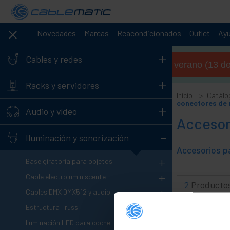
Novedades
Marcas
Reacondicionados
Outlet
Ay
+
Cables y redes
Horario de verano (13 de 
+
Racks y servidores
Inicio
Catálo
conectores de r
+
Audio y vídeo
Accesori
-
Iluminación y sonorización
+
Base giratoria para objetos
+
Cable electroluminiscente
2
Producto
+
Cables DMX DMX512 y audio
+
Estructura Truss
+
Iluminación LED para coche