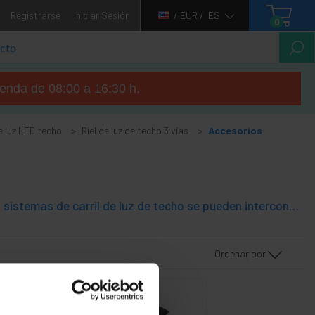
Registrarse
Iniciar Sesión
/ EUR /
ES
0
tienda de 08:00 a 16:30 h.
de luz LED techo
Riel de luz de techo 3 vías
Accesorios
Accesorios para la conexión de carril o riel de luz de techo de 3 vías. Los sistemas de carril de luz de techo se pueden interconectar entre sí, para adaptarse a las necesidades de iluminación técnica. Con la gama de conectores de carril el usuario podrá empalmar carriles de luz, dibujando las formas requeridas. Color de los accesorios: negro.
Ordenar por