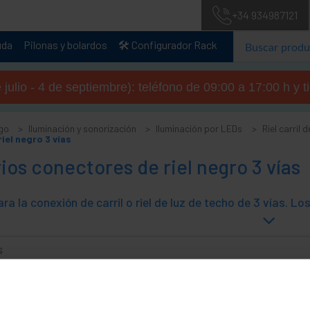
+34 934987121
uda
Pilonas y bolardos
🛠️ Configurador Rack
julio - 4 de septiembre): teléfono de 09:00 a 17:00 h y 
go
Iluminación y sonorización
Iluminación por LEDs
Riel carril 
iel negro 3 vías
os conectores de riel negro 3 vías
s