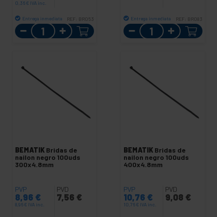
0,36
€
IVA inc.
Entrega inmediata
Entrega inmediata
REF:
BR053
REF:
BR083
Cantidad
Cantidad
BEMATIK
Bridas de
BEMATIK
Bridas de
nailon negro 100uds
nailon negro 100uds
300x4.8mm
400x4.8mm
PVP
PVD
PVP
PVD
8,96
€
7,56
€
10,76
€
9,08
€
8,96
€
IVA inc.
10,76
€
IVA inc.