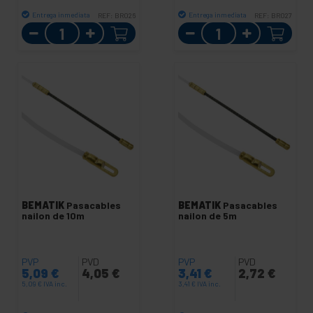
Entrega inmediata
Entrega inmediata
REF:
BR026
REF:
BR027
Cantidad
Cantidad
BEMATIK
Pasacables
BEMATIK
Pasacables
nailon de 10m
nailon de 5m
PVP
PVD
PVP
PVD
5,09
€
4,05
€
3,41
€
2,72
€
5,09
€
IVA inc.
3,41
€
IVA inc.