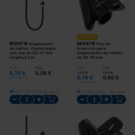
OUTLET
60%
BEMATIK
Organizador
BEMATIK
Clip de
de cables. Funda negra
inserción para
con clip de 22-27 mm
organizador de cables
longitud 3 m
de 30-35 mm
PVP
PVD
PVP
PVD
5,75
€
5,06
€
1,90
€
1,51
€
0,76
€
0,60
€
5,75
€
IVA inc.
0,76
€
IVA inc.
De 5 a 7 días hábiles
Entrega inmediata
REF:
EB103
REF:
EA084
Cantidad
Cantidad