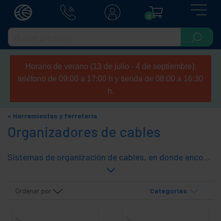
0
Horario de verano (13 de julio - 4 de septiembre):
teléfono de 09:00 a 17:00 h y tienda de 08:00 a 16:30
h.
Herramientas y ferretería
Organizadores de cables
Sistemas de organización de cables, en donde encontrará marcador de cable, brida de nylon, brida de nylon señalizadora, brida adherente, cable para atar Twist Ties, brida entrecruzada twist, tornillería para informática, brida y clip guíacables, empalmador de cables, pasa cables de nylon, cubre aristas, easycover beige, easycover negro, easy tunnel, pasacables de suelo, etc.
Ordenar por
Categorías