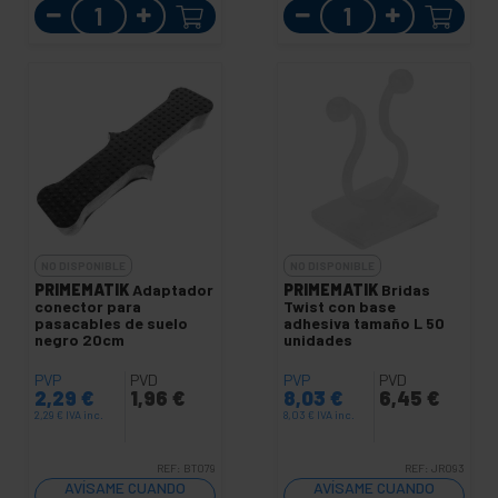
Cantidad
Cantidad
NO DISPONIBLE
NO DISPONIBLE
PRIMEMATIK
Adaptador
PRIMEMATIK
Bridas
conector para
Twist con base
pasacables de suelo
adhesiva tamaño L 50
negro 20cm
unidades
PVP
PVD
PVP
PVD
2,29
€
1,96
€
8,03
€
6,45
€
2,29
€
IVA inc.
8,03
€
IVA inc.
REF:
BT079
REF:
JR093
AVÍSAME CUANDO
AVÍSAME CUANDO