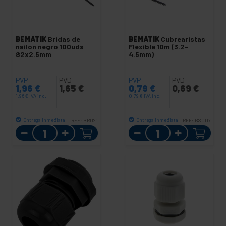
BEMATIK
Bridas de
BEMATIK
Cubrearistas
nailon negro 100uds
Flexible 10m (3.2-
82x2.5mm
4.5mm)
PVP
PVD
PVP
PVD
1,96
€
1,65
€
0,79
€
0,69
€
1,96
€
IVA inc.
0,79
€
IVA inc.
Entrega inmediata
Entrega inmediata
REF:
BR021
REF:
BS007
Cantidad
Cantidad