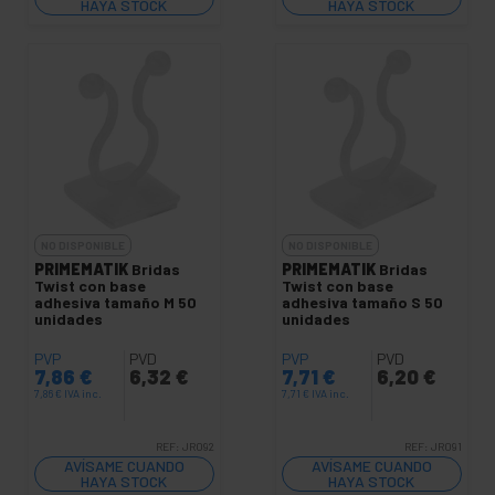
HAYA STOCK
HAYA STOCK
NO DISPONIBLE
NO DISPONIBLE
PRIMEMATIK
Bridas
PRIMEMATIK
Bridas
Twist con base
Twist con base
adhesiva tamaño M 50
adhesiva tamaño S 50
unidades
unidades
PVP
PVD
PVP
PVD
7,86
€
6,32
€
7,71
€
6,20
€
7,86
€
IVA inc.
7,71
€
IVA inc.
REF:
JR092
REF:
JR091
AVÍSAME CUANDO
AVÍSAME CUANDO
HAYA STOCK
HAYA STOCK