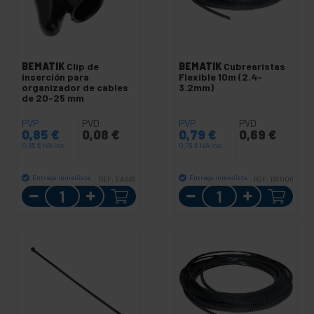
BEMATIK
Clip de
BEMATIK
Cubrearistas
inserción para
Flexible 10m (2.4-
organizador de cables
3.2mm)
de 20-25 mm
PVP
PVD
PVP
PVD
0,85
€
0,08
€
0,79
€
0,69
€
0,85
€
IVA inc.
0,79
€
IVA inc.
Entrega inmediata
Entrega inmediata
REF:
EA082
REF:
BS006
Cantidad
Cantidad