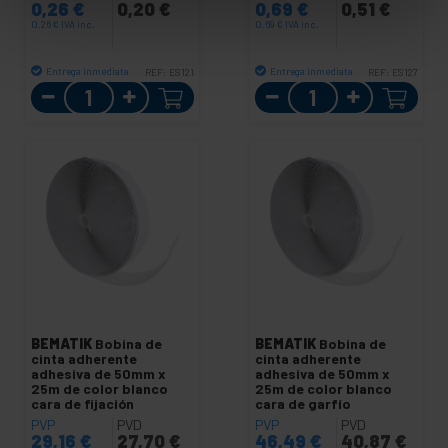
0,26
€
0,20
€
0,69
€
0,51
€
0,26
€
IVA inc.
0,69
€
IVA inc.
Entrega inmediata
Entrega inmediata
REF:
ES121
REF:
ES127
Cantidad
Cantidad
BEMATIK
Bobina de
BEMATIK
Bobina de
cinta adherente
cinta adherente
adhesiva de 50mm x
adhesiva de 50mm x
25m de color blanco
25m de color blanco
cara de fijación
cara de garfío
PVP
PVD
PVP
PVD
29,16
€
27,70
€
46,49
€
40,87
€