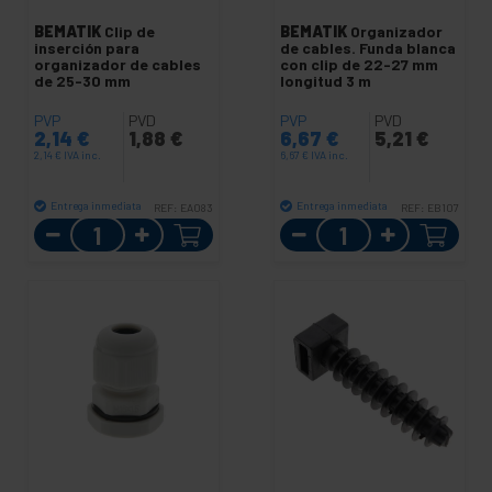
BEMATIK
Clip de
BEMATIK
Organizador
inserción para
de cables. Funda blanca
organizador de cables
con clip de 22-27 mm
de 25-30 mm
longitud 3 m
PVP
PVD
PVP
PVD
2,14
€
1,88
€
6,67
€
5,21
€
2,14
€
IVA inc.
6,67
€
IVA inc.
Entrega inmediata
Entrega inmediata
REF:
EA083
REF:
EB107
Cantidad
Cantidad