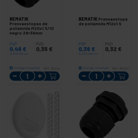
BEMATIK
BEMATIK
Prensaestopa
Prensaestopas de
de poliamida M12x1.5
poliamida M20x1.5/10
negro 28×39mm
PVP
PVD
PVP
PVD
0,46
€
0,35
€
0,36
€
0,32
€
0,46
€
IVA inc.
0,36
€
IVA inc.
Entrega inmediata
Entrega inmediata
REF:
ES144
REF:
BS051
Cantidad
Cantidad