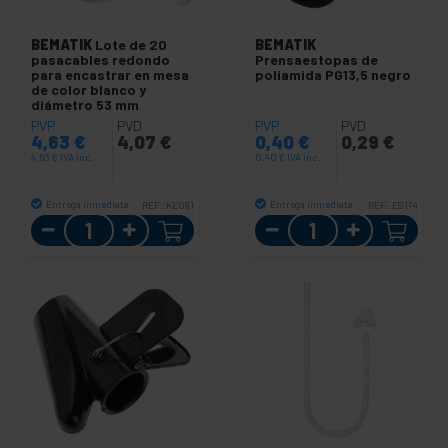
BEMATIK
Lote de 20
BEMATIK
pasacables redondo
Prensaestopas de
para encastrar en mesa
poliamida PG13,5 negro
de color blanco y
diámetro 53 mm
PVP
PVD
PVP
PVD
4,63
€
4,07
€
0,40
€
0,29
€
4,63
€
IVA inc.
0,40
€
IVA inc.
Entrega inmediata
Entrega inmediata
REF:
KE091
REF:
ES114
Cantidad
Cantidad