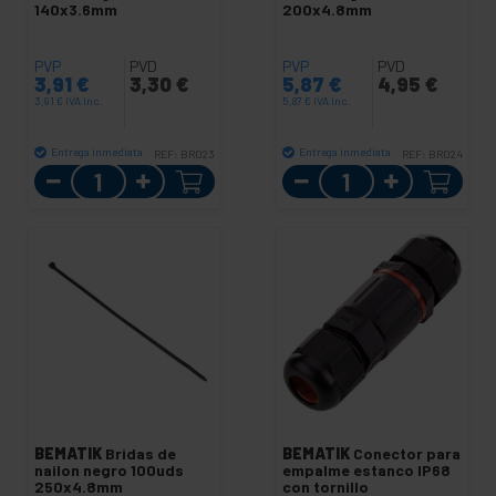
140x3.6mm
200x4.8mm
PVP
PVD
PVP
PVD
3,91
€
3,30
€
5,87
€
4,95
€
3,91
€
IVA inc.
5,87
€
IVA inc.
Entrega inmediata
Entrega inmediata
REF:
BR023
REF:
BR024
Cantidad
Cantidad
BEMATIK
Bridas de
BEMATIK
Conector para
nailon negro 100uds
empalme estanco IP68
250x4.8mm
con tornillo