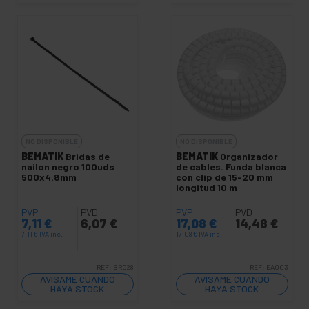
NO DISPONIBLE
NO DISPONIBLE
BEMATIK
Bridas de
BEMATIK
Organizador
nailon negro 100uds
de cables. Funda blanca
500x4.8mm
con clip de 15-20 mm
longitud 10 m
PVP
PVD
PVP
PVD
7,11
€
6,07
€
17,08
€
14,48
€
7,11
€
IVA inc.
17,08
€
IVA inc.
REF:
BR028
REF:
EA003
AVÍSAME CUANDO
AVÍSAME CUANDO
HAYA STOCK
HAYA STOCK