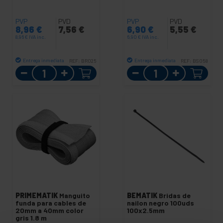
PVP
PVD
PVP
PVD
8,96
€
7,56
€
6,90
€
5,55
€
8,96
€
IVA inc.
6,90
€
IVA inc.
Entrega inmediata
Entrega inmediata
REF:
BR025
REF:
BS058
Cantidad
Cantidad
PRIMEMATIK
Manguito
BEMATIK
Bridas de
funda para cables de
nailon negro 100uds
20mm a 40mm color
100x2.5mm
gris 1.8 m