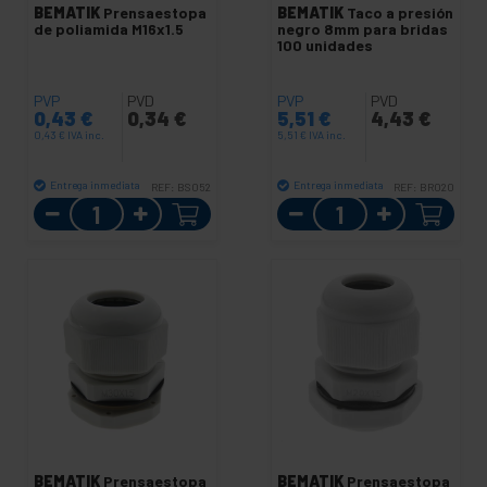
BEMATIK
Prensaestopa
BEMATIK
Taco a presión
de poliamida M16x1.5
negro 8mm para bridas
100 unidades
PVP
PVD
PVP
PVD
0,43
€
0,34
€
5,51
€
4,43
€
0,43
€
IVA inc.
5,51
€
IVA inc.
Entrega inmediata
Entrega inmediata
REF:
BS052
REF:
BR020
Cantidad
Cantidad
BEMATIK
Prensaestopa
BEMATIK
Prensaestopa