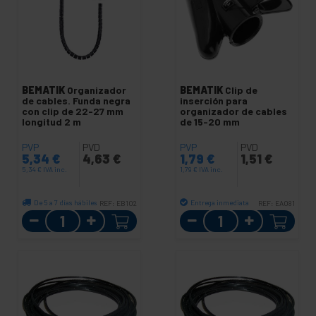
BEMATIK
Organizador
BEMATIK
Clip de
de cables. Funda negra
inserción para
con clip de 22-27 mm
organizador de cables
longitud 2 m
de 15-20 mm
PVP
PVD
PVP
PVD
5,34
€
4,63
€
1,79
€
1,51
€
5,34
€
IVA inc.
1,79
€
IVA inc.
De 5 a 7 días hábiles
Entrega inmediata
REF:
EB102
REF:
EA081
Cantidad
Cantidad