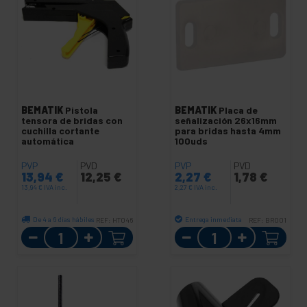
BEMATIK
Pistola
BEMATIK
Placa de
tensora de bridas con
señalización 26x16mm
cuchilla cortante
para bridas hasta 4mm
automática
100uds
PVP
PVD
PVP
PVD
13,94
€
12,25
€
2,27
€
1,78
€
13,94
€
IVA inc.
2,27
€
IVA inc.
De 4 a 6 días hábiles
Entrega inmediata
REF:
HT046
REF:
BR001
Cantidad
Cantidad