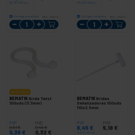
29,16
€
IVA inc.
46,49
€
IVA inc.
Entrega inmediata
Entrega inmediata
REF:
VR073
REF:
VR074
Cantidad
Cantidad
OUTLET
30%
BEMATIK
Brida Twist
BEMATIK
Bridas
100uds (11.3mm)
Señalizadoras 100uds
110x2.5mm
PVP
PVD
PVP
PVD
6,45
€
5,18
€
0,51
€
0,45
€
0,36
€
0,32
€
6,45
€
IVA inc.