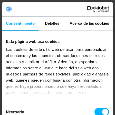
PVP
PVD
PVP
PVD
20,74
€
16,20
€
2,02
€
1,76
€
20,74
€
IVA inc.
2,02
€
IVA inc.
Consentimiento
Detalles
Acerca de las cookies
Entrega inmediata
Entrega inmediata
REF:
EB056
REF:
BR022
Cantidad
Cantidad
Esta página web usa cookies
Las cookies de este sitio web se usan para personalizar
el contenido y los anuncios, ofrecer funciones de redes
sociales y analizar el tráfico. Además, compartimos
información sobre el uso que haga del sitio web con
nuestros partners de redes sociales, publicidad y análisis
web, quienes pueden combinarla con otra información
que les haya proporcionado o que hayan recopilado a
partir del uso que haya hecho de sus servicios.
BEMATIK
BEMATIK
Organizador
Prensaestopas de
de cables. Funda blanca
poliamida M25x1.5/15
con clip de 22-27 mm
Selección
negro
longitud 2 m
Necesario
de