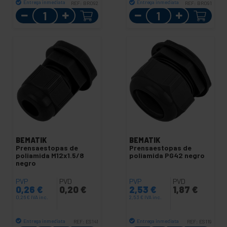
Entrega inmediata
Entrega inmediata
REF:
BR092
REF:
BR091
Cantidad
Cantidad
BEMATIK
BEMATIK
Prensaestopas de
Prensaestopas de
poliamida M12x1.5/8
poliamida PG42 negro
negro
PVP
PVD
PVP
PVD
0,26
€
0,20
€
2,53
€
1,87
€
0,26
€
IVA inc.
2,53
€
IVA inc.
Entrega inmediata
Entrega inmediata
REF:
ES141
REF:
ES119