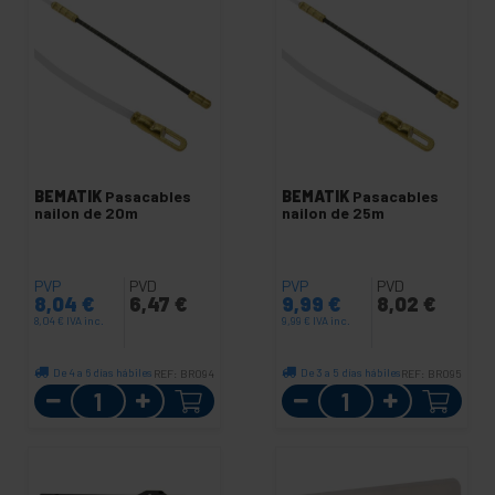
BEMATIK
Pasacables
BEMATIK
Pasacables
nailon de 20m
nailon de 25m
PVP
PVD
PVP
PVD
8,04
€
6,47
€
9,99
€
8,02
€
8,04
€
IVA inc.
9,99
€
IVA inc.
De 4 a 6 días hábiles
De 3 a 5 días hábiles
REF:
BR094
REF:
BR095
Cantidad
Cantidad