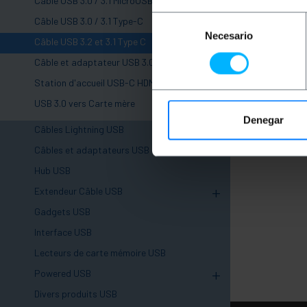
Câble USB 3.0 / 3.1 MicroUSB-M / M
Selección
Câble USB 3.0 / 3.1 Type-C
Necesario
de
Câble USB 3.2 et 3.1 Type C
consentimiento
Câble et adaptateur USB 3.0 20 broches
Station d'accueil USB-C HDMI VGA Ethernet
USB 3.0 vers Carte mère
Denegar
Câbles Lightning USB
+
Câbles et adaptateurs USB 4.0
Hub USB
+
Extendeur Câble USB
Gadgets USB
Interface USB
Lecteurs de carte mémoire USB
+
Powered USB
Divers produits USB