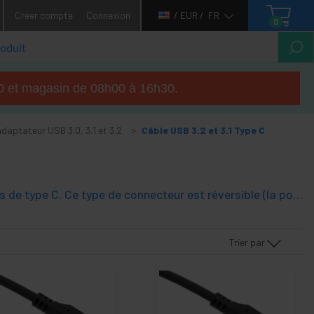
Créer compte
Connexion
/ EUR /
FR
0
h00 et magasin de 08h00 à 16h30.
daptateur USB 3.0, 3.1 et 3.2
Câble USB 3.2 et 3.1 Type C
Dans cette famille, vous trouverez des câbles USB avec des connecteurs de type C. Ce type de connecteur est réversible (la position d'insertion n'a pas d'importance) et peut être utilisé à la fois dans l'hôte et dans l'appareil, soit pour le chargement, soit pour le transfert de données. retrouvez le câble USB 3.2 Type C avec une bande passante de 20 Gbit/s, appelé USB 3.2 Type C Gen 2x2 20Gbps, ainsi que le câble USB 3.1 avec une bande passante de 10 Gbps, également appelé USB 3.2 Type C Gen 2. Ces câbles appliquent l'efficacité énergétique Critères.
Trier par