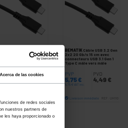
ATIK
Câble USB 3.2 Gen
BEMATIK
Câble USB 3.2 Gen
 20 Gb/s 1.5m avec
2x2 20 Gb/s 15 cm avec
necteurs USB 3.1 Gen 1
connecteurs USB 3.1 Gen 1
e C mâle vers mâle
Type C mâle vers mâle
P
PVD
PVP
PVD
Acerca de las cookies
80
€
6,09
€
5,75
€
4,49
€
€
VAT inc.
5,75
€
VAT inc.
ivraison immédiate
Livraison immédiate
REF:
UH113
REF:
UH110
 funciones de redes sociales
Quantité
Quantité
con nuestros partners de
ue les haya proporcionado o