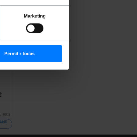
Marketing
Permitir todas
3.2
le 3
€
UH009
UAND