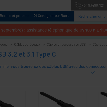
+34 934987121
Bornes et potelets
🛠️ Configurateur Rack
u 4 septembre) : assistance téléphonique de 09h00 à 17
logue
Câbles et réseaux
Câbles et accessoires USB
Câble et a
B 3.2 et 3.1 Type C