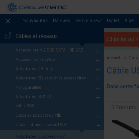
Nouveautés
Marques
Remis à neuf
Outlet
Aide
-
Câbles et réseaux
Horaires d'été (du 13 juillet a
+
Accessoires M.2 SSD SATA HDD SAS
+
Accueil
Cata
Accessoires FireWire
+
Câble US
Adaptateur IDE ATA
+
Adaptateur Bluetooth et accessoires
+
Port parallèle
+
Adaptateur RS232
+
câble BCC
5
Produits
+
Cable et adaptateur MIDI
-
Câbles et accessoires USB
Adaptateur USB vers PS2