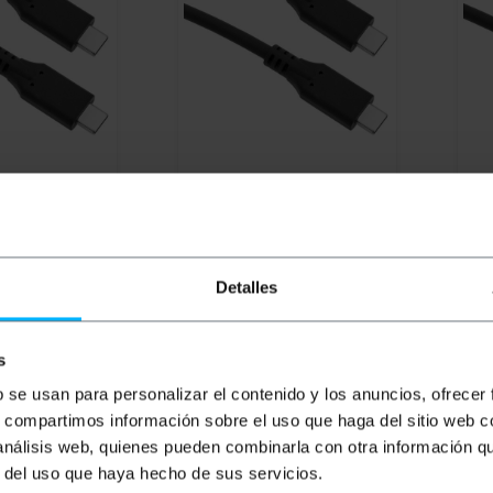
le USB 3.2 Gen
BEMATIK
Câble USB 3.2 Gen
BEM
1M avec
2x2 20 Gb/s 50 cm avec
2x2
USB 3.1 Gen 1
connecteurs USB 3.1 Gen 1
con
vers mâle
Type C mâle vers mâle
Typ
PVD
PVP
PVD
PV
Detalles
5,70
€
6,82
€
5,33
€
7,
6,82
€
VAT inc.
7,80
s
s ouvrés
De 6 à 8 jours ouvrés
L
REF:
UH112
REF:
UH111
b se usan para personalizar el contenido y los anuncios, ofrecer
antité
Quantité
s, compartimos información sobre el uso que haga del sitio web 
 análisis web, quienes pueden combinarla con otra información q
r del uso que haya hecho de sus servicios.