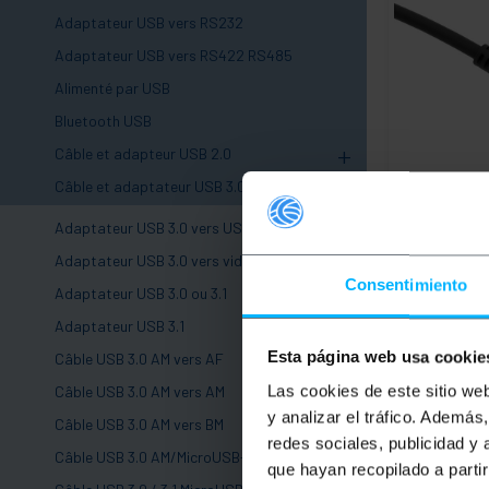
Adaptateur USB vers RS232
Adaptateur USB vers RS422 RS485
Alimenté par USB
Bluetooth USB
+
Câble et adapteur USB 2.0
-
Câble et adaptateur USB 3.0, 3.1 et 3.2
BEMATIK
Câb
2x2 20 Gb/s 
connecteurs 
Adaptateur USB 3.0 vers USB 2.0
Type C mâle 
Adaptateur USB 3.0 vers vidéo
PVP
Consentimiento
Adaptateur USB 3.0 ou 3.1
7,30
€
7,30
€
VAT inc.
Adaptateur USB 3.1
Esta página web usa cookie
Câble USB 3.0 AM vers AF
De 5 à 7 jour
Las cookies de este sitio we
Câble USB 3.0 AM vers AM
Qu
y analizar el tráfico. Ademá
Câble USB 3.0 AM vers BM
redes sociales, publicidad y
Câble USB 3.0 AM/MicroUSB-M
que hayan recopilado a parti