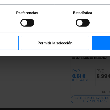
Preferencias
Estadística
Permitir la selección
INDISPONIBLE
BEMATIK
Câble USB-C 
mâle vers USB-A 3.2 mâ
m de couleur blanche
PVP
PVD
8,61
€
6,99
8,61
€
VAT inc.
REF:
FAITES-MOI SAVOIR Q
IL Y A DU STOCK