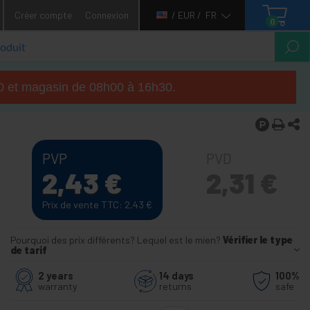
Créer compte
Connexion
/ EUR /
FR
0
h00 et magasin de 08h00 à 16h30.
PVP
PVD
2,43
€
2,31
€
Prix de vente TTC: 2,43
€
Pourquoi des prix différents? Lequel est le mien?
Vérifier le type
de tarif
2 years
14 days
100%
warranty
returns
safe