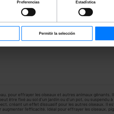
Preferencias
Estadística
Permitir la selección
au, pour effrayer les oiseaux et autres animaux gênants. I
peut être fixé au sol d'un jardin ou d'un pot, ou suspendu à 
spect, créant un effet dissuasif pour les autres oiseaux. I
gmenter l'efficacité. Idéal pour effrayer les oiseaux, pi