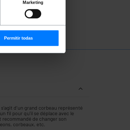
Marketing
Permitir todas
l s’agit d’un grand corbeau représenté
un fil pour qu'il se déplace avec le
l est recommandé de changer son
geons, corbeaux, etc.