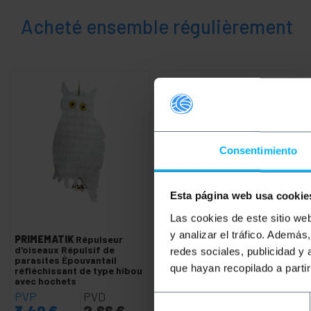
+
Loisir
Acheté ensemble régulièrement
+
Espace
médical
Consentimiento
Esta página web usa cookie
Las cookies de este sitio we
y analizar el tráfico. Ademá
PRIMEMATIK
Répulseur
PRIMEMATIK
Répulsif pour
d'oiseaux Répulsif de
oiseaux portable à
redes sociales, publicidad y
parasites Épouvantail
ultrasons
que hayan recopilado a parti
réfléchissant de type hibou
avec hochets
PVP
PVD
PVP
PVD
Selección
3,40
€
2,66
€
26,69
€
21,13
€