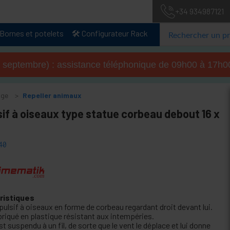
+34 934987121
Bornes et potelets
🛠️ Configurateur Rack
u 4 septembre) : assistance téléphonique de 09h00 à 17
age
Repeller animaux
if à oiseaux type statue corbeau debout 16 x
40
ristiques
pulsif à oiseaux en forme de corbeau regardant droit devant lui.
briqué en plastique résistant aux intempéries.
est suspendu à un fil, de sorte que le vent le déplace et lui donne