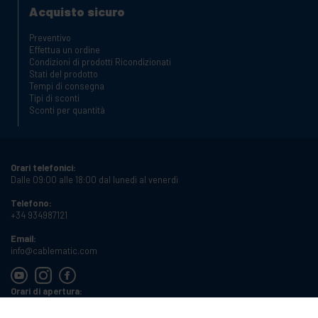
Acquisto sicuro
Preventivo
Effettua un ordine
Condizioni di prodotti Ricondizionati
Stati del prodotto
Tempi di consegna
Tipi di sconti
Sconti per quantità
Orari telefonici:
Dalle 09:00 alle 18:00 dal lunedì al venerdì
Telefono:
+34 934987121
Email:
info@cablematic.com
Orari di apertura:
Dalle 08:00 alle 17:00 dal lunedì al venerdì