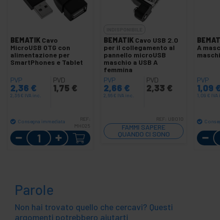
INDISPONIBILE
BEMATIK
Cavo
BEMATIK
Cavo USB 2.0
BEMAT
MicroUSB OTG con
per il collegamento al
A masc
alimentazione per
pannello microUSB
maschi
SmartPhones e Tablet
maschio a USB A
femmina
PVP
PVD
PVP
PVD
PVP
2,36
€
1,75
€
2,66
€
2,33
€
1,09
2,36
€
IVA inc.
2,66
€
IVA inc.
1,09
€
IVA 
REF:
REF:
UB010
Consegna immediata
Conse
MH025
FAMMI SAPERE
Quantità
QUANDO CI SONO
SCORTE
Parole
Non hai trovato quello che cercavi? Questi
argomenti potrebbero aiutarti