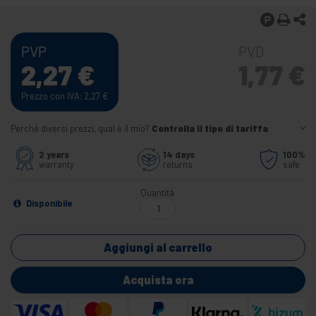
PVP
PVD
2,27
€
1,77
€
Prezzo con IVA: 2,27
€
Perché diversi prezzi, qual è il mio?
Controlla il tipo di tariffa
2 years
14 days
100%
warranty
returns
safe
Quantità
Disponibile
Aggiungi al carrello
Acquista ora