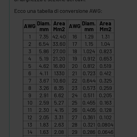
Ecco una tabella di conversione AWG:
Diam.
Area
Diam.
Area
AWG
AWG
mm
Mm2
mm
Mm2
1
7.35
42.40
16
1.29
1.31
2
6.54
33.60
17
1.15
1.04
3
5.86
27.00
18
1.024
0,823
4
5.19
21.20
19
0,912
0,653
5
4.62
16.80
20
0,812
0,519
6
4.11
1330
21
0,723
0.412
7
3.67
10.60
22
0,644
0,325
8
3.26
8.35
23
0,573
0,259
9
2.91
6.62
24
0,511
0,205
10
2.59
5.27
25
0.455
0.163
11
2.30
4.15
26
0,405
0,128
12
2.05
3.31
27
0,361
0,102
13
1.83
2.63
28
0.321
0,0804
14
1.63
2.08
29
0,286
0,0646