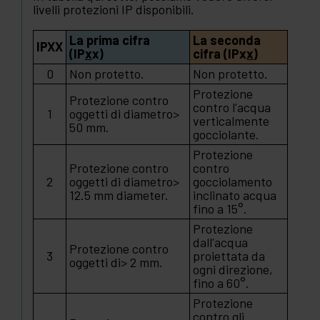
livelli protezioni IP disponibili.
La prima cifra
La seconda
IPXX
(IP
x
x)
cifra (IPx
x
)
0
Non protetto.
Non protetto.
Protezione
Protezione contro
contro l'acqua
1
oggetti di diametro>
verticalmente
50 mm.
gocciolante.
Protezione
Protezione contro
contro
2
oggetti di diametro>
gocciolamento
12.5 mm diameter.
inclinato acqua
fino a 15°.
Protezione
dall'acqua
Protezione contro
3
proiettata da
oggetti di> 2 mm.
ogni direzione,
fino a 60°.
Protezione
contro gli