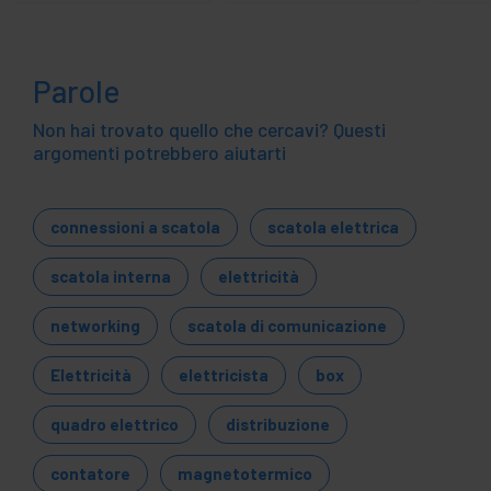
Parole
Non hai trovato quello che cercavi? Questi
argomenti potrebbero aiutarti
connessioni a scatola
scatola elettrica
scatola interna
elettricità
networking
scatola di comunicazione
Elettricità
elettricista
box
quadro elettrico
distribuzione
contatore
magnetotermico