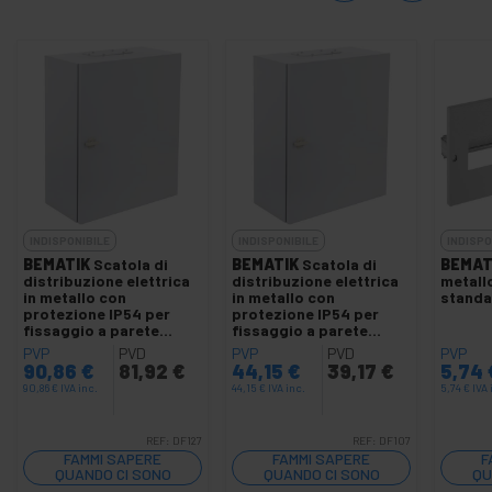
INDISPONIBILE
INDISPONIBILE
INDISPO
BEMATIK
Scatola di
BEMATIK
Scatola di
BEMAT
distribuzione elettrica
distribuzione elettrica
metall
in metallo con
in metallo con
standa
protezione IP54 per
protezione IP54 per
fissaggio a parete
fissaggio a parete
500x600x300mm
300x350x200mm
PVP
PVD
PVP
PVD
PVP
90,86
€
81,92
€
44,15
€
39,17
€
5,74
90,86
€
IVA inc.
44,15
€
IVA inc.
5,74
€
IVA 
REF:
DF127
REF:
DF107
FAMMI SAPERE
FAMMI SAPERE
F
QUANDO CI SONO
QUANDO CI SONO
QU
SCORTE
SCORTE