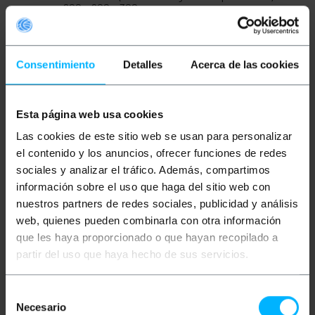
600 x 600 x 300 mm.
Scatola di distribuzione in acciaio di 1,2 mm di
spessore.
Verniciato in grigio RAL 7035.
Ha una chiusura a un quarto di giro. Viene
Consentimiento
Detalles
Acerca de las cookies
fornita una chiave.
Lamiera in acciaio zincato spessore 2 mm,
per il montaggio di componenti elettrici.
Foratura 120x50mm per il passaggio dei cavi.
Esta página web usa cookies
Coperchio con guarnizione in gomma in
dotazione.
Las cookies de este sitio web se usan para personalizar
Guarnizione in gomma attorno al profilo della
porta per garantire la tenuta stagna.
el contenido y los anuncios, ofrecer funciones de redes
Protezione ambientale IP54, contro umidità e
sociales y analizar el tráfico. Además, compartimos
acqua.
información sobre el uso que haga del sitio web con
nuestros partners de redes sociales, publicidad y análisis
web, quienes pueden combinarla con otra información
Misure e pesi
que les haya proporcionado o que hayan recopilado a
partir del uso que haya hecho de sus servicios.
Peso lordo: 16.0 kg
Dimensioni del prodotto (larghezza x
profondità x altezza): 60.0 x 60.0 x 25.0 cm
Selección
Numero di pacchi: 1
Necesario
de
Dimensioni del pacchi: 60.0 x 60.0 x 25.0 cm