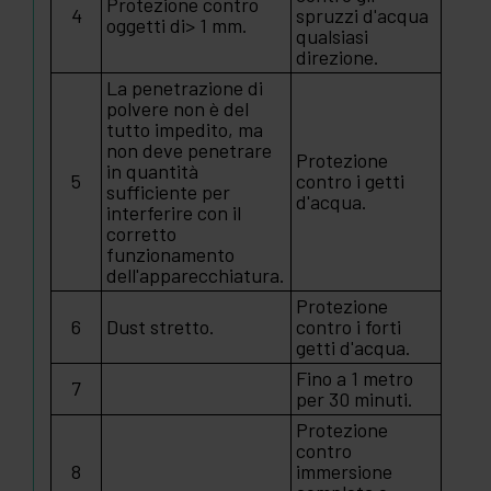
Protezione contro
4
spruzzi d'acqua
oggetti di> 1 mm.
qualsiasi
direzione.
La penetrazione di
polvere non è del
tutto impedito, ma
non deve penetrare
Protezione
in quantità
5
contro i getti
sufficiente per
d'acqua.
interferire con il
corretto
funzionamento
dell'apparecchiatura.
Protezione
6
Dust stretto.
contro i forti
getti d'acqua.
Fino a 1 metro
7
per 30 minuti.
Protezione
contro
8
immersione