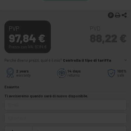
PVP
PVD
97,84
€
88,22
€
Prezzo con IVA: 97,84
€
Perché diversi prezzi, qual è il mio?
Controlla il tipo di tariffa
2 years
14 days
100%
warranty
returns
safe
Esaurito
Ti avviseremo quando sarà di nuovo disponibile.
Email
Quantità
Telefono