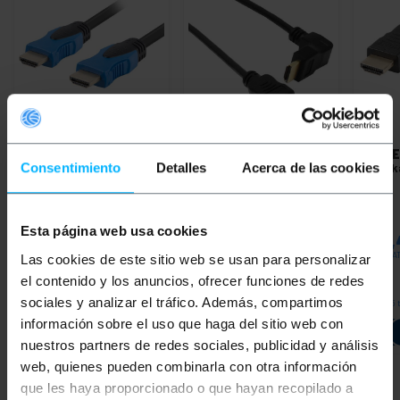
ONBESCHIKBAAR
LANBERG
HDMI-A male
BEMATIK
HDMI-kabel
LANBE
2.0 4K Lanberg 4,5m
type HDMI-A mannelijk
videok
Consentimiento
Detalles
Acerca de las cookies
videokabel
naar HDMI-A mannelijk
20m
linker hoek 25 cm
PVP
PVD
PVP
PVD
PVP
Esta página web usa cookies
€
9,81
€
7,91
€
3,18
€
2,64
€
26,
€
9,81
VAT inc.
€
3,18
VAT inc.
€
26,44
VAT
Las cookies de este sitio web se usan para personalizar
el contenido y los anuncios, ofrecer funciones de redes
REF:
REF:
HE076
sociales y analizar el tráfico. Además, compartimos
Van 5 tot 6 werkdagen
Van 5 
HI108
LAAT ME WETEN
información sobre el uso que haga del sitio web con
Aantal
WANNEER ER
VOORRAAD IS
nuestros partners de redes sociales, publicidad y análisis
web, quienes pueden combinarla con otra información
que les haya proporcionado o que hayan recopilado a