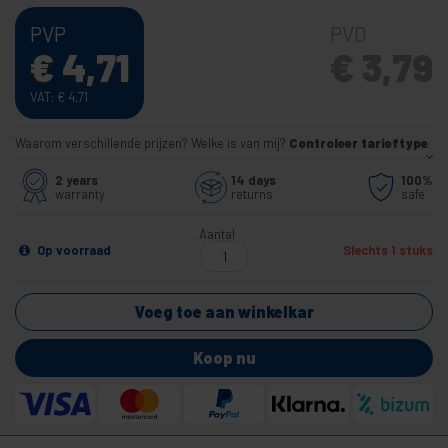
PVP
PVD
€
4,71
€
3,79
VAT:
€
4,71
Waarom verschillende prijzen? Welke is van mij?
Controleer tarieftype
2 years
14 days
100%
warranty
returns
safe
Aantal
Op voorraad
Slechts 1 stuks
Voeg toe aan winkelkar
Koop nu