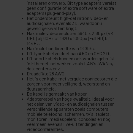
installeren ontwerp. Dit type adapters vereist
geen configuratie of extra software of extra
adapters (plug-and-play).
Het ondersteunt high-definition video- en
audiosignalen, evenals 3D, waardoor u
geweldige kwaliteit krijgt.
Maximale videoresolutie: 3840 x 2160px (4K
UHD) bij 60Hz of 1920 x 1080px (Full HD) bij
144Hz.
Maximale bandbreedte van 18 Gb/s.
Dit type kabel voldoet aan ARC en CEC 2.0.
Dit soort kabels kunnen ook worden gebruikt
in Ethernet-netwerken zoals LAN's, WAN's,
datacenters, enz.
Draaddikte 28 AWG.
Het is een kabel met vergulde connectoren die
zorgen voor meer veiligheid, weerstand en
duurzaamheid.
De kabel is gemaakt van koper.
Adapterkabel van hoge kwaliteit, ideaal voor
het delen van video- en audiosignalen tussen
verschillende apparaten zoals computers,
mobiele telefoons, schermen, tv's, tablets,
monitoren, mediaspelers, consoles en nog
veel meer, evenals live-uitzendingen en
videoconferenties.