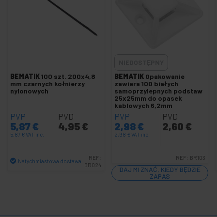
-
Organizatory kabli
Kołnierz taśmy samoprzylepnej
Kołnierz nylonowy
Nylonowy kołnierz sygnalizacyjny
NIEDOSTĘPNY
Skręć usieciowany kołnierz
BEMATIK
100 szt. 200x4,8
BEMATIK
Opakowanie
Obejmuje krawędzie
mm czarnych kołnierzy
zawiera 100 białych
nylonowych
samoprzylepnych podstaw
+
Marker kablowy
25x25mm do opasek
kablowych 6,2mm
+
Organizer kabli
PVP
PVD
PVP
PVD
+
Organizator kabli z klipsem
5,87
€
4,95
€
2,98
€
2,60
€
5,87
€
VAT inc.
2,98
€
VAT inc.
Kabel nylonowy przechodzi
Dławiki kablowe z okrągłym stołem
REF:
REF:
BR103
Natychmiastowa dostawa
BR024
Przelotki podłogowe
DAJ MI ZNAĆ, KIEDY BĘDZIE
Ilość
ZAPAS
Dławik kablowy z poliamidu
+
Farba
+
Listwy zasilające i podstawy wtyczek