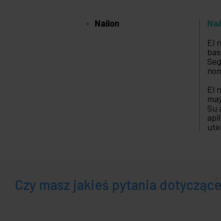
Nailon
Nai
El 
bas
Seg
nom
El 
may
Su 
apl
ute
Czy masz jakieś pytania dotycząc