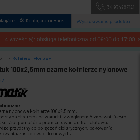
+34 934987121
okujące
🛠️ Konfigurator Rack
a – 4 września): obsługa telefoniczna od 09:00 do 17:00, 
li
Kołnierz nylonowy
ztuk 100x2,5mm czarne kołnierze nylonowe
22
chniczne
arne nylonowe kołnierze 100x2,5 mm.
porny na ekstremalne warunki, z węglanem A zapewniającym
ększą odporność na promieniowanie ultrafioletowe.
rdzo przydatny do połączeń elektrycznych, pakowania,
kowania, zastosowań domowych, ...