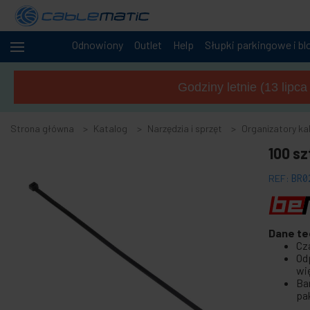
Odnowiony
Outlet
Help
Słupki parkingowe i bl
+
Kable
i sieci
Godziny letnie (13 lipc
+
Szafy i
serwery
Strona główna
Katalog
Narzędzia i sprzęt
Organizatory kab
Audio
+
100 s
i
wideo
REF:
BR0
+
Oświetlenie
i dźwięk
+
Fotografia
Dane te
Cz
-
Narzędzia
Od
i sprzęt
wi
Ba
+
Akcesoria do podłóg, drzwi i okien
pa