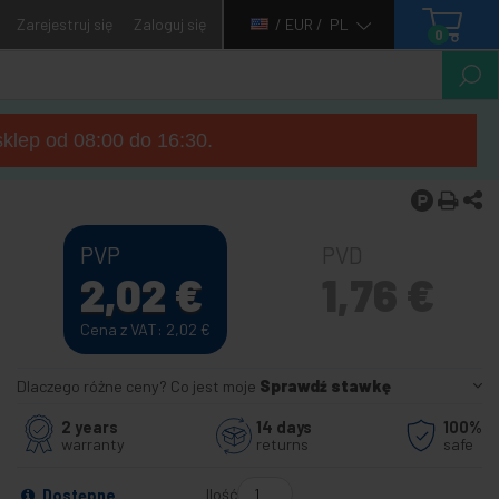
Zarejestruj się
Zaloguj się
/ EUR /
PL
0
sklep od 08:00 do 16:30.
PVP
PVD
2,02
€
1,76
€
Cena z VAT: 2,02
€
Dlaczego różne ceny? Co jest moje
Sprawdź stawkę
2 years
14 days
100%
warranty
returns
safe
Ilość
Dostępne