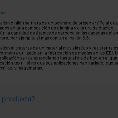
lon
nailon o nilón se trata de un polímero de origen artificial q
ados en una composición de diamina y cloruro de diácido.
ún la cantidad de átomos de carbono en las cadenas del ami
bre, por ejemplo, el más común el nailon 6.6.
nailon al tratarse de un material muy elástico y resistente es 
ormente utilizado en la fabricación de medias en los EEUU
aplicación se fue extendiendo hasta el día de hoy, en el que
icación textil, si no que sus aplicaciones han variado, pudi
nsilios, y maquinarias.
e produktu?