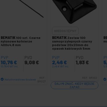
NIEDOSTĘPNY
BEMATIK
100 szt. Czarne
BEMATIK
Zestaw 100
B
nylonowe kołnierze
samoprzylepnych czarny
mm
400x4,8 mm
podstaw 20x20mm do
opasek kablowych 5mm
PVP
PVD
PVP
PVD
P
10,76
€
9,08
€
2,46
€
1,83
€
5
10,76
€
VAT inc.
2,46
€
VAT inc.
5,
REF:
REF:
BR102
Natychmiastowa dostawa
BR027
DAJ MI ZNAĆ, KIEDY BĘDZIE
Ilość
ZAPAS