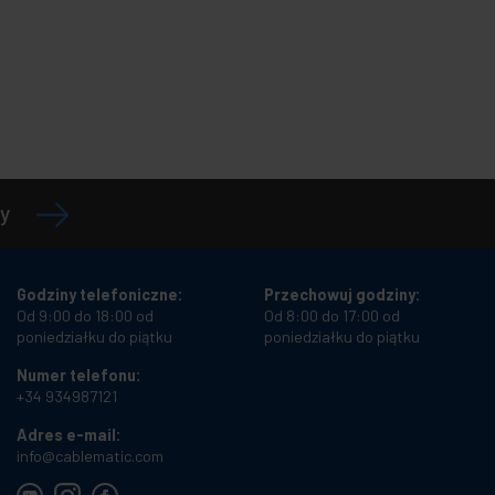
y
Godziny telefoniczne:
Przechowuj godziny:
Od 9:00 do 18:00 od
Od 8:00 do 17:00 od
poniedziałku do piątku
poniedziałku do piątku
Numer telefonu:
+34 934987121
Adres e-mail:
info@cablematic.com