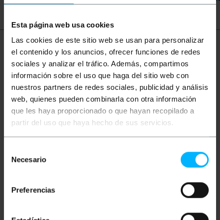
Esta página web usa cookies
Las cookies de este sitio web se usan para personalizar
Więcej informacji
el contenido y los anuncios, ofrecer funciones de redes
sociales y analizar el tráfico. Además, compartimos
información sobre el uso que haga del sitio web con
nuestros partners de redes sociales, publicidad y análisis
Opis
web, quienes pueden combinarla con otra información
que les haya proporcionado o que hayan recopilado a
Wielomodowy kabel światłowodowy dupleks (MM),
partir del uso que haya hecho de sus servicios.
który spełnia standard OM5 (ANSI / TIA 492AAE).
Kable OM5 wykorzystują zoptymalizowane włókno
wielomodowe WBMMF 50/125 µm, które pozwalają
Selección
na prędkość do 100 Gigabit w odległości do 100 m.
Necesario
Posiada podwójne złącze LC / UPC na jednym
de
końcu i podwójne złącze LC / UPC na drugim końcu.
consentimiento
W 100% zweryfikowany kabel, najwyższa jakość i
LSZH (Low Smoke Halogen Free). Przekrój rdzenia
Preferencias
centralnego i jego okładzina 50/125 mikronów (µm).
Całkowity przekrój każdego kabla 3,0 mm (w tym
włókno Kevlar i zielona osłona). Długość kabla 20
m.