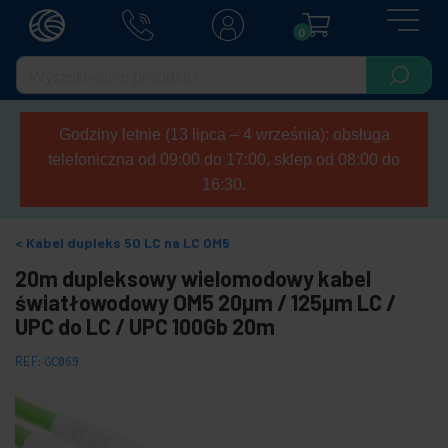
0
Godziny letnie (13 lipca – 4 września): obsługa
telefoniczna od 09:00 do 17:00, sklep od 08:00 do
16:30.
Kabel dupleks 50 LC na LC OM5
20m dupleksowy wielomodowy kabel
światłowodowy OM5 20µm / 125µm LC /
UPC do LC / UPC 100Gb 20m
REF:
GC069