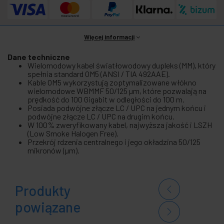
Więcej informacji
Dane techniczne
Wielomodowy kabel światłowodowy dupleks (MM), który
spełnia standard OM5 (ANSI / TIA 492AAE).
Kable OM5 wykorzystują zoptymalizowane włókno
wielomodowe WBMMF 50/125 µm, które pozwalają na
prędkość do 100 Gigabit w odległości do 100 m.
Posiada podwójne złącze LC / UPC na jednym końcu i
podwójne złącze LC / UPC na drugim końcu.
W 100% zweryfikowany kabel, najwyższa jakość i LSZH
(Low Smoke Halogen Free).
Przekrój rdzenia centralnego i jego okładzina 50/125
mikronów (µm).
Produkty
powiązane