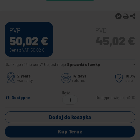
PVP
PVD
50,02
€
45,02
€
Cena z VAT: 50,02
€
Dlaczego różne ceny? Co jest moje
Sprawdź stawkę
2 years
14 days
100%
warranty
returns
safe
Ilość
Dostępne
Dostępne więcej niż 10
Dodaj do koszyka
Kup Teraz