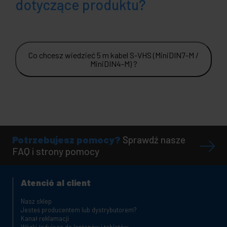
dotyczące produktu?
Co chcesz wiedzieć 5 m kabel S-VHS (MiniDIN7-M /
MiniDIN4-M) ?
Potrzebujesz pomocy?
Sprawdź nasze
FAQ i strony pomocy
Atenció al client
Nasz sklep
Jesteś producentem lub dystrybutorem?
Kanał reklamacji
Wózki ładujące do laptopów i tabletów