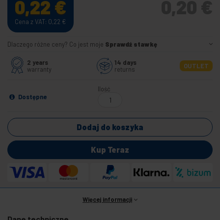
0,22
€
0,20
€
Cena z VAT: 0,22
€
Dlaczego różne ceny? Co jest moje
Sprawdź stawkę
2 years
14 days
OUTLET
warranty
returns
Ilość
Dostępne
Dodaj do koszyka
Kup Teraz
Więcej informacji
Dane techniczne