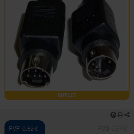
OUTLET
PVP
PVD
0,62
€
0,57
€