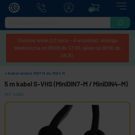
0
Godziny letnie (13 lipca – 4 września): obsługa
telefoniczna od 09:00 do 17:00, sklep od 08:00 do
16:30.
Kabel wideo MD7 M do MD4 M.
5 m kabel S-VHS (MiniDIN7-M / MiniDIN4-M)
REF:
VC083