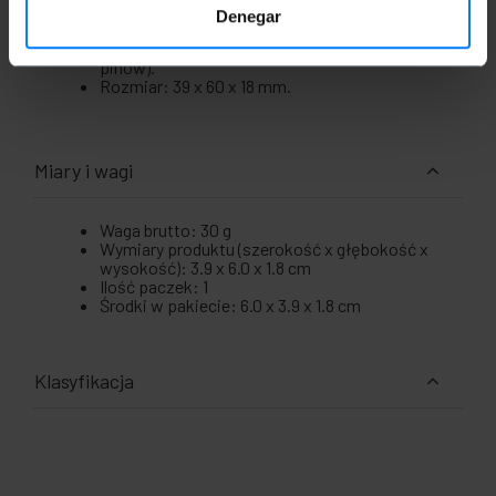
umożliwia połączenia bez spawania (listwa
Denegar
zaciskowa ze śrubami).
Złącze męskie DB15 do listwy zaciskowej (16
pinów).
Rozmiar: 39 x 60 x 18 mm.
Miary i wagi
Waga brutto: 30 g
Wymiary produktu (szerokość x głębokość x
wysokość): 3.9 x 6.0 x 1.8 cm
Ilość paczek: 1
Środki w pakiecie: 6.0 x 3.9 x 1.8 cm
Klasyfikacja