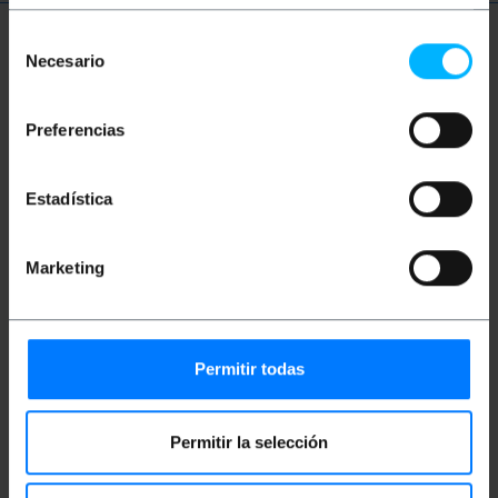
Selección
Więcej informacji
Necesario
de
consentimiento
Preferencias
Opis
Estadística
Adapter ze znormalizowanym złączem i listwą
zaciskową. Ułatwia podłączenie kabli do
znormalizowanego złącza (płytki zabezpieczające).
Złącze i blok zacisków, zamontowane na płytce
Marketing
drukowanej. Idealny dla integratorów systemów i
instalatorów, ponieważ umożliwia połączenia bez
spawania (listwa zaciskowa ze śrubami).
Dane techniczne
Permitir todas
Adapter ze znormalizowanym złączem i
listwą zaciskową. Ułatwia podłączenie kabli
do znormalizowanego złącza (płytki
zabezpieczające).
Permitir la selección
Złącze i blok zacisków, zamontowane na
płytce drukowanej. Idealny dla integratorów
systemów i instalatorów, ponieważ