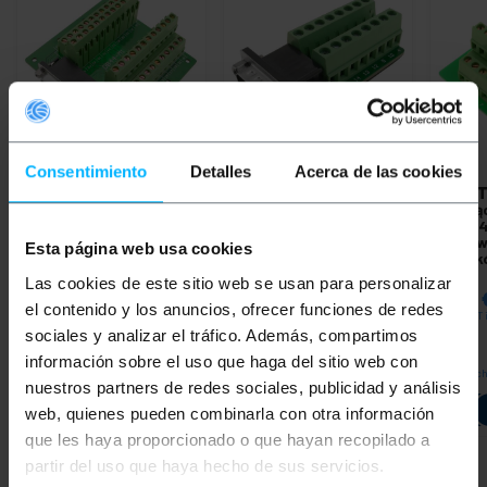
Consentimiento
Detalles
Acerca de las cookies
BEMATIK
Adapter
BEMATIK
Adapter VGA
BEMAT
złącza szeregowego
HD15-męski na 16-
przyłą
żeńskiego DR44 do 48-
stykowy
DC2-14
pinowego bloku
stykow
Esta página web usa cookies
zacisków
zacisk
PVP
PVD
PVP
PVD
PVP
Las cookies de este sitio web se usan para personalizar
22,32
€
19,76
€
6,28
€
5,05
€
8,37
el contenido y los anuncios, ofrecer funciones de redes
22,32
€
VAT inc.
6,28
€
VAT inc.
8,37
€
VAT 
sociales y analizar el tráfico. Además, compartimos
información sobre el uso que haga del sitio web con
REF:
REF:
Natychmiastowa dostawa
Natychmiastowa dostawa
Natyc
CT090
CT080
nuestros partners de redes sociales, publicidad y análisis
Ilość
Ilość
web, quienes pueden combinarla con otra información
que les haya proporcionado o que hayan recopilado a
partir del uso que haya hecho de sus servicios.