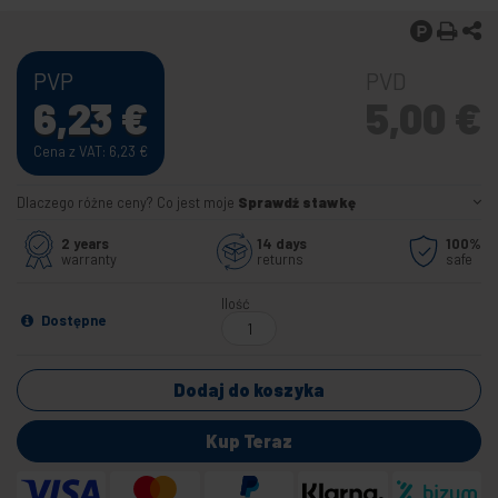
PVP
PVD
6,23
€
5,00
€
Cena z VAT: 6,23
€
Dlaczego różne ceny? Co jest moje
Sprawdź stawkę
2 years
14 days
100%
warranty
returns
safe
Ilość
Dostępne
Dodaj do koszyka
Kup Teraz