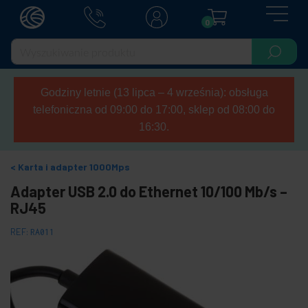
0
Godziny letnie (13 lipca – 4 września): obsługa
telefoniczna od 09:00 do 17:00, sklep od 08:00 do
16:30.
Karta i adapter 1000Mps
Adapter USB 2.0 do Ethernet 10/100 Mb/s –
RJ45
REF:
RA011