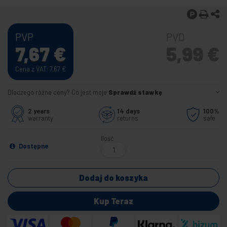
PVP
PVD
7,67
€
5,99
€
Cena z VAT: 7,67
€
Dlaczego różne ceny? Co jest moje
Sprawdź stawkę
2 years
14 days
100%
warranty
returns
safe
Ilość
Dostępne
Dodaj do koszyka
Kup Teraz