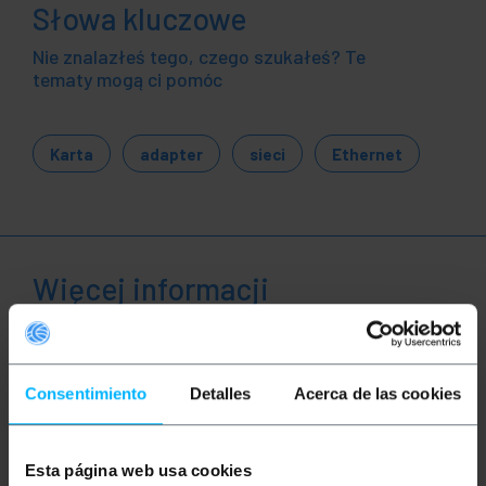
Słowa kluczowe
Nie znalazłeś tego, czego szukałeś? Te
tematy mogą ci pomóc
Karta
adapter
sieci
Ethernet
Więcej informacji
Opis
Consentimiento
Detalles
Acerca de las cookies
Karta sieciowa Ethernet do USB 2.0 idealna do
dodawania łączności sieciowej do komputerów bez
Esta página web usa cookies
portu RJ-45. Kompaktowa, lekka i łatwa w użyciu,