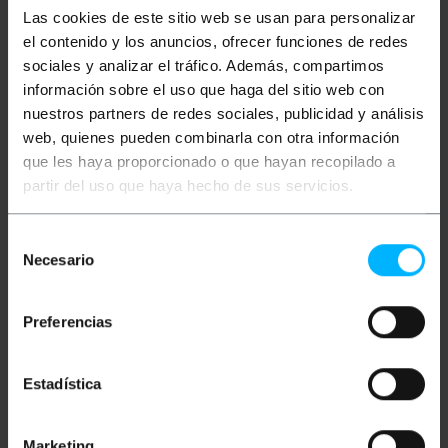
umożliwia prędkość do 100 Mb/s bez potrzeby
Las cookies de este sitio web se usan para personalizar
zewnętrznego zasilania. Zgodna z systemami
Windows i macOS, idealna do laptopów,
el contenido y los anuncios, ofrecer funciones de redes
komputerów PC i urządzeń bez wbudowanej karty
sociales y analizar el tráfico. Además, compartimos
sieciowej.
información sobre el uso que haga del sitio web con
Okular
nuestros partners de redes sociales, publicidad y análisis
Adapter USB 2.0 typu A męski na RJ45 żeński
web, quienes pueden combinarla con otra información
(Ethernet 10/100 Mb/s).
Plug & Play: W większości systemów nie są
que les haya proporcionado o que hayan recopilado a
wymagane żadne dodatkowe sterowniki.
partir del uso que haya hecho de sus servicios.
Zgodny z systemami Windows i macOS.
Działa z technologią Wake on LAN (WoL).
Kompaktowa konstrukcja, idealna do
Selección
noszenia z laptopami i ultrabookami.
Necesario
de
consentimiento
Miary i wagi
Preferencias
Waga brutto: 20 g
Estadística
Wymiary produktu (szerokość x głębokość x
wysokość): 18.0 x 10.0 x 1.5 cm
Ilość paczek: 1
Środki w pakiecie: 18.0 x 10.0 x 1.5 cm
Marketing