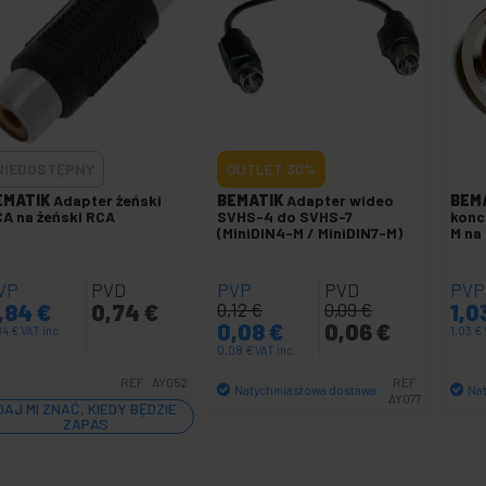
NIEDOSTĘPNY
OUTLET
30%
EMATIK
Adapter żeński
BEMATIK
Adapter wideo
BEM
A na żeński RCA
SVHS-4 do SVHS-7
konc
(MiniDIN4-M / MiniDIN7-M)
M na
VP
PVD
PVP
PVD
PVP
,84
€
0,74
€
0,12
€
0,09
€
1,0
0,08
€
0,06
€
84
€
VAT inc.
1,03
€
0,08
€
VAT inc.
REF:
AY052
REF:
Natychmiastowa dostawa
Na
AY077
DAJ MI ZNAĆ, KIEDY BĘDZIE
Ilość
ZAPAS