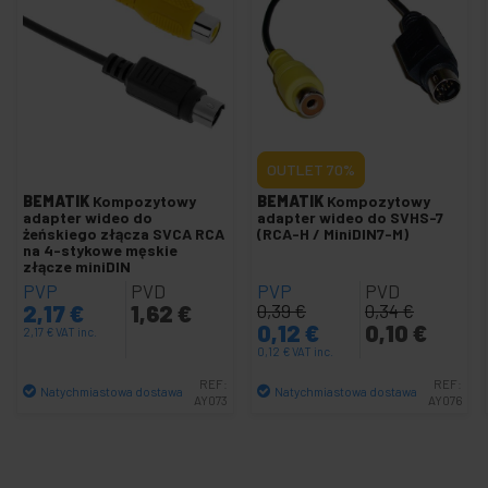
+
Kabel audio i wideo
+
Kabel wideo
Karta dźwiękowa i adapter
+
Akcesoria do GoPro
+
OUTLET
70%
Bezprzewodowy przewodnik audio
+
BEMATIK
Kompozytowy
BEMATIK
Kompozytowy
Kamery CCTV i akcesoria
adapter wideo do
adapter wideo do SVHS-7
+
żeńskiego złącza SVCA RCA
(RCA-H / MiniDIN7-M)
Ekran projekcyjny i projektor
na 4-stykowe męskie
+
złącze miniDIN
Obsługa telewizora i komputera
PVP
PVD
PVP
PVD
+
DisplayPort wideo HDMI DVI VGA SDI
2,17
€
1,62
€
0,39
€
0,34
€
0,12
€
0,10
€
2,17
€
VAT inc.
+
Oświetlenie
0,12
€
VAT inc.
i dźwięk
REF:
REF:
Natychmiastowa dostawa
Natychmiastowa dostawa
+
AY073
AY076
Fotografia
Ilość
Ilość
+
Narzędzia
i sprzęt