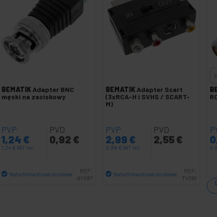
BEMATIK
Adapter BNC
BEMATIK
Adapter Scart
B
męski na zaciskowy
(3xRCA-H i SVHS / SCART-
RC
M)
PVP
PVD
PVP
PVD
P
1,24
€
0,92
€
2,99
€
2,55
€
0
1,24
€
VAT inc.
2,99
€
VAT inc.
0,
REF:
REF:
Natychmiastowa dostawa
Natychmiastowa dostawa
AY087
TV061
Ilość
Ilość