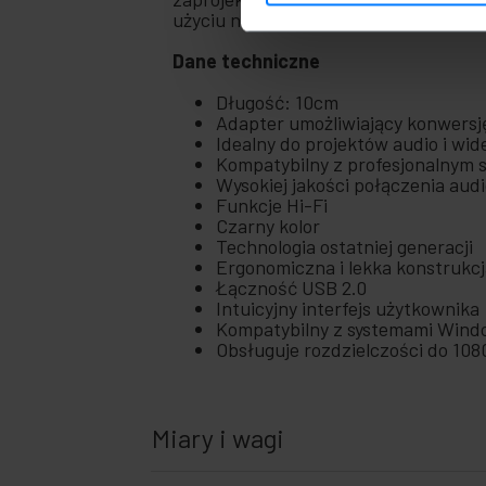
użyciu narzędzie jest idealne dla ty
Dane techniczne
Długość: 10cm
Adapter umożliwiający konwersj
Idealny do projektów audio i wid
Kompatybilny z profesjonalnym 
Wysokiej jakości połączenia audi
Funkcje Hi-Fi
Czarny kolor
Technologia ostatniej generacji
Ergonomiczna i lekka konstrukc
Łączność USB 2.0
Intuicyjny interfejs użytkownika
Kompatybilny z systemami Wind
Obsługuje rozdzielczości do 108
Miary i wagi