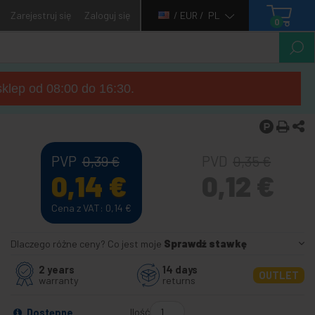
Zarejestruj się
Zaloguj się
/ EUR /
PL
0
sklep od 08:00 do 16:30.
PVP
PVD
0,39
€
0,35
€
0,14
€
0,12
€
Cena z VAT: 0,14
€
Dlaczego różne ceny? Co jest moje
Sprawdź stawkę
2 years
14 days
OUTLET
warranty
returns
Ilość
Dostępne