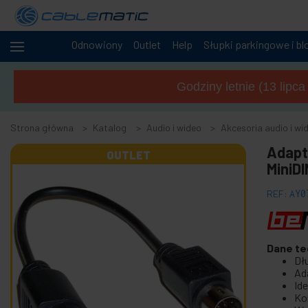
Odnowiony
Outlet
Help
Słupki parkingowe i bl
+
Kable
i sieci
Godziny letnie (13 lipc
+
Szafy i
serwery
Strona główna
Katalog
Audio i wideo
Akcesoria audio i wi
Audio
-
Adapt
i
OUTLET
wideo
MiniD
-
Akcesoria audio i wideo
REF:
AY0
Akcesoria do przechwytywania wideo
-
Akcesoria i adaptery AV
Dane te
Różne akcesoria AV
Dł
Ad
Adapter audio jack 2,5 mm
Id
Ko
Adapter audio jack 3,5 mm