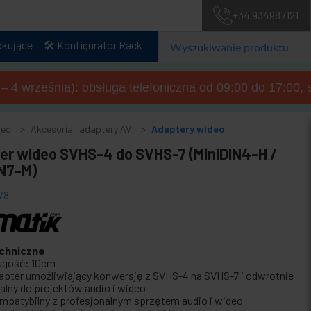
+34 934987121
okujące
🛠️ Konfigurator Rack
a – 4 września): obsługa telefoniczna od 09:00 do 17:00, 
deo
Akcesoria i adaptery AV
Adaptery wideo
er wideo SVHS-4 do SVHS-7 (MiniDIN4-H /
IN7-M)
78
chniczne
ugość: 10cm
apter umożliwiający konwersję z SVHS-4 na SVHS-7 i odwrotnie
ealny do projektów audio i wideo
mpatybilny z profesjonalnym sprzętem audio i wideo