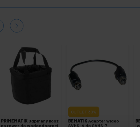
OUTLET
30%
PRIMEMATIK
Odpinany kosz
BEMATIK
Adapter wideo
B
na rower do wodoodpornej
SVHS-4 do SVHS-7
iz
czarnej płóciennej
(MiniDIN4-M / MiniDIN7-M)
c
kierownicy z zamkiem
błyskawicznym