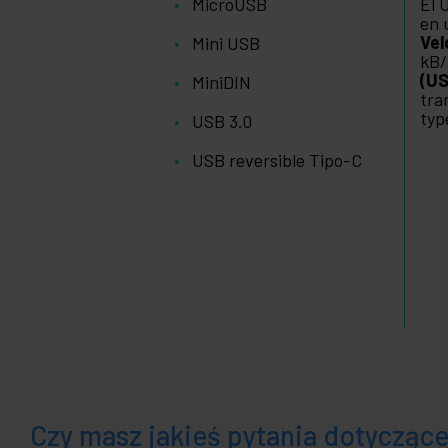
MicroUSB
El 
en 
Vel
Mini USB
kB/
(US
MiniDIN
tra
typ
USB 3.0
USB reversible Tipo-C
Czy masz jakieś pytania dotycząc