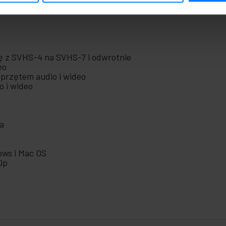
ch, którzy muszą szybko i sprawnie przekonwertować z SVH
ę z SVHS-4 na SVHS-7 i odwrotnie
eo
sprzętem audio i wideo
o i wideo
ja
ows i Mac OS
0p