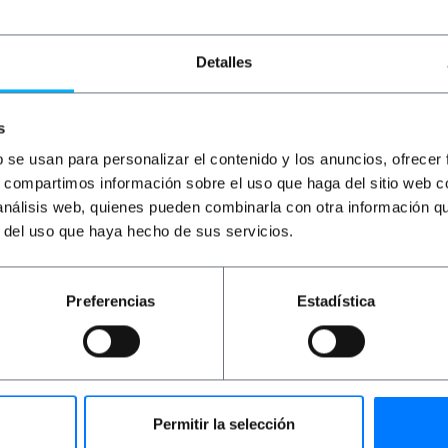
PVP
PVD
PVP
PVD
P
6,89
€
5,38
€
0,12
€
0,09
€
1
0,08
€
0,06
€
6,89
€
VAT inc.
1,4
Detalles
0,08
€
VAT inc.
REF:
REF:
Natychmiastowa dostawa
Natychmiastowa dostawa
BK082
AY077
s
Ilość
Ilość
b se usan para personalizar el contenido y los anuncios, ofrecer
s, compartimos información sobre el uso que haga del sitio web 
 análisis web, quienes pueden combinarla con otra información q
r del uso que haya hecho de sus servicios.
Preferencias
Estadística
Permitir la selección
ów to idealne rozwiązanie do konwersji z SVHS-4 na SVHS-
 przełączania między dwoma standardami, oferując szybką 