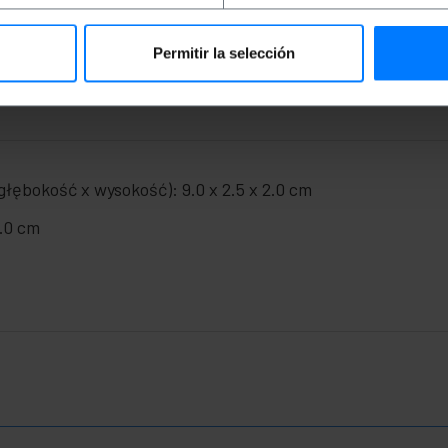
komputera PC lub laptopa przez port USB.
szenia w osiach.
Permitir la selección
łębokość x wysokość): 9.0 x 2.5 x 2.0 cm
6.0 cm