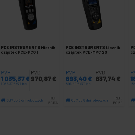
PCE INSTRUMENTS
Miernik
PCE INSTRUMENTS
Licznik
P
cząstek PCE-PCO 1
cząstek PCE-MPC 20
c
PVP
PVD
PVP
PVD
P
1 035,37
€
970,87
€
893,40
€
837,74
€
1
1 035,37
€
VAT inc.
893,40
€
VAT inc.
18
REF:
REF:
Od 7 do 8 dni roboczych
Od 7 do 8 dni roboczych
PC136
PC134
Ilość
Ilość