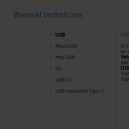
Warunki techniczne
USB
US
MicroUSB
El 
en 
Vel
Mini USB
kB/
(US
Hz
tra
typ
USB 3.0
USB reversible Tipo-C