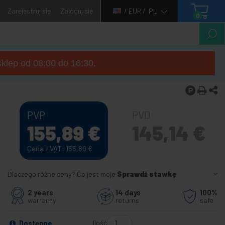
Zarejestruj się
Zaloguj się
/ EUR /
PL
0
sklep od 08:00 do 16:30.
PVP
PVD
155,89
€
145,14
€
Cena z VAT: 155,89
€
Dlaczego różne ceny? Co jest moje
Sprawdź stawkę
2 years
14 days
100%
warranty
returns
safe
Ilość
Dostępne