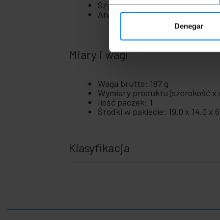
Szybkie i łatwe podłączenie do 
+
Analiza FFT do pomiaru przyspie
Farba
+
Denegar
Listwy zasilające i podstawy wtyczek
+
Koła przemysłowe
Miary i wagi
+
System mocowania
+
Transport materiałów
Waga brutto: 187 g
+
Bezpieczeństwo,
Wymiary produktu (szerokość x g
alarmy i kontrola
Ilość paczek: 1
Środki w pakiecie: 19.0 x 14.0 x 
+
Elektronika
i gadżety
+
Dom i
Klasyfikacja
biznes
+
Czas
wolny
+
Strefa
medyczna