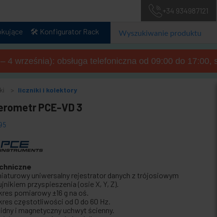
+34 934987121
okujące
🛠️ Konfigurator Rack
a – 4 września): obsługa telefoniczna od 09:00 do 17:00, 
ki
liczniki i kolektory
erometr PCE-VD 3
95
chniczne
niaturowy uniwersalny rejestrator danych z trójosiowym
jnikiem przyspieszenia (osie X, Y, Z).
kres pomiarowy ±16 g na oś.
kres częstotliwości od 0 do 60 Hz.
lidny i magnetyczny uchwyt ścienny.