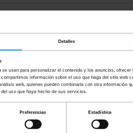
Detalles
s
Fast Fourier Transform) w czasie rzeczywistym. Ta techni
acza, że rejestrator danych może wykryć każdą zmianę drg
b se usan para personalizar el contenido y los anuncios, ofrecer
może być używany do monitorowania wszelkich zmian drgań 
s, compartimos información sobre el uso que haga del sitio web 
z PCE, z oznaczeniem PCE-VD 3.
 análisis web, quienes pueden combinarla con otra información q
r del uso que haya hecho de sus servicios.
tor danych z trójosiowym czujnikiem przyspieszenia (osie X,
0 Hz.
Preferencias
Estadística
cienny.
a waga.
portu, medycyny, rejestracji ruchów od 1 do 3 osi.
 oprogramowania do automatycznej rejestracji.