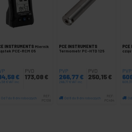
CE INSTRUMENTS
Miernik
PCE INSTRUMENTS
PCE
ząstek PCE-RCM 05
Termometr PC-HTD 125
cząs
VP
PVD
PVP
PVD
PVP
84,58
€
173,08
€
266,77
€
250,15
€
60
4,58
€
VAT inc.
266,77
€
VAT inc.
608,3
REF:
REF:
Od 7 do 8 dni roboczych
Od 8 do 9 dni roboczych
Od
PC138
PC494
Ilość
Ilość