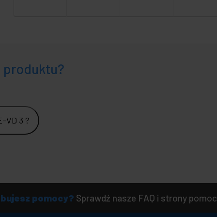
e produktu?
E-VD 3 ?
ebujesz pomocy?
Sprawdź nasze FAQ i strony pomoc