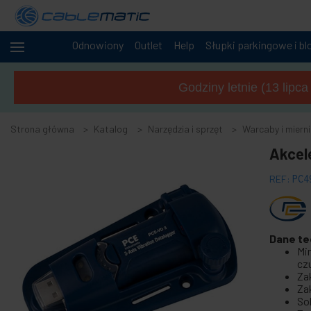
Odnowiony
Outlet
Help
Słupki parkingowe i bl
+
Kable
i sieci
Godziny letnie (13 lipc
+
Szafy i
serwery
Strona główna
Katalog
Narzędzia i sprzęt
Warcaby i mierni
Audio
+
Akcel
i
wideo
REF:
PC4
+
Oświetlenie
i dźwięk
+
Fotografia
Dane te
Mi
-
Narzędzia
czu
i sprzęt
Za
Za
+
Akcesoria do podłóg, drzwi i okien
So