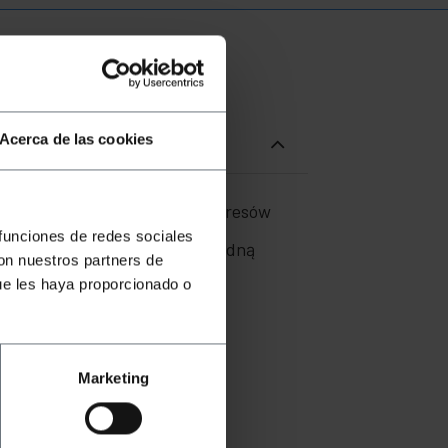
Acerca de las cookies
ka analizy umożliwia ocenę zakresów
ań w określonym zakresie
 funciones de redes sociales
w czasie, co pozwala na dokładną
con nuestros partners de
ue les haya proporcionado o
 Y, Z).
Marketing