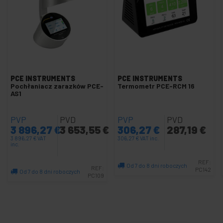
Testery wielofunkcyjne
liczniki i kolektory
frezy
kamery i endoskopy
Cyfrowy tester twardości
PCE INSTRUMENTS
PCE INSTRUMENTS
Wskaźniki powietrza na kołach
Pochłaniacz zarazków PCE-
Termometr PCE-RCM 16
AS1
Cyfrowy miernik luksów
Manometry
PVP
PVD
PVP
PVD
Miernik atmosferyczny
3 896,27
€
3 653,55
€
306,27
€
287,19
€
3 896,27
€
VAT
306,27
€
VAT inc.
Miernik izolacji i rezystancji
inc.
Pole magnetyczne i miernik RF
REF:
Od 7 do 8 dni roboczych
REF:
PC142
Miernik pojemności
Od 7 do 8 dni roboczych
PC109
Ilość
Ilość
Miernik grubości
Miernik wilgotności materiału
Miernik poziomu dźwięku