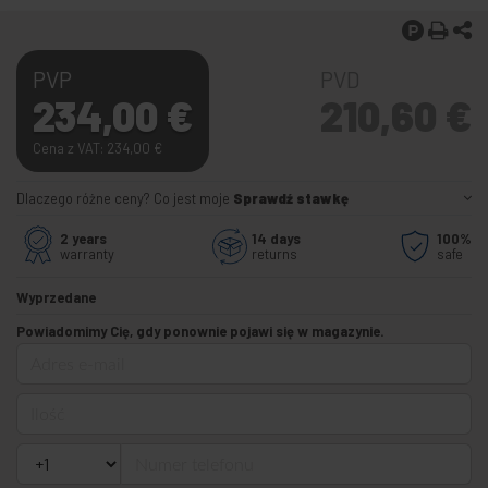
PVP
PVD
234,00
€
210,60
€
Cena z VAT: 234,00
€
Dlaczego różne ceny? Co jest moje
Sprawdź stawkę
2 years
14 days
100%
warranty
returns
safe
Wyprzedane
Powiadomimy Cię, gdy ponownie pojawi się w magazynie.
Adres e-mail
Ilość
Numer telefonu