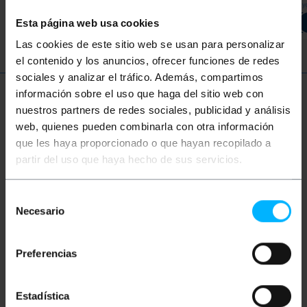
W 4 tygodni
W 4 tygodni
W 4 ty
REF:
FH011
REF:
FH001
Ilość
Ilość
Esta página web usa cookies
Las cookies de este sitio web se usan para personalizar
el contenido y los anuncios, ofrecer funciones de redes
sociales y analizar el tráfico. Además, compartimos
información sobre el uso que haga del sitio web con
Więcej informacji
nuestros partners de redes sociales, publicidad y análisis
web, quienes pueden combinarla con otra información
que les haya proporcionado o que hayan recopilado a
Opis
partir del uso que haya hecho de sus servicios.
Selección
Bęben światłowodowy jednomodowy simplex (1
włókno) OS2 zgodny ze standardem G.652. Sekcja
Necesario
de
rdzenia i jej okładzina mają grubość 9/125 mikronów
consentimiento
(um). Osłona zewnętrzna jest typu adhezyjnego lub
szczelnego (ścisły bufor) w kolorze żółtym i
Preferencias
średnicy 2,0 mm. Bezhalogenowy i trudnopalny kabel
(LSZH = Low Smoke Zero Halogen). Prezentowane
w cewce dla większego komfortu. Długość: 1000m.
Estadística