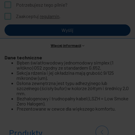
Potrzebujesz tego pilnie?
Zaakceptuj
regulamin
.
Wyślij
Więcej informacji
Dane techniczne
Bęben światłowodowy jednomodowy simplex (1
włókno) OS2 zgodny ze standardem G.652.
Sekcja rdzenia i jej okładzina mają grubość 9/125
mikronów (um).
Osłona zewnętrzna jest typu adhezyjnego lub
szczelnego (ścisły bufor) w kolorze żółtym i średnicy 2,0
mm.
Bezhalogenowy i trudnopalny kabel (LSZH = Low Smoke
Zero Halogen).
Prezentowane w cewce dla większego komfortu.
Produkty