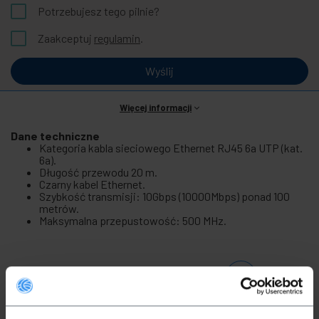
Potrzebujesz tego pilnie?
Zaakceptuj
regulamin
.
Wyślij
Więcej informacji
Dane techniczne
Kategoria kabla sieciowego Ethernet RJ45 6a UTP (kat.
6a).
Długość przewodu 20 m.
Czarny kabel Ethernet.
Szybkość transmisji: 10Gbps (10000Mbps) ponad 100
metrów.
Maksymalna przepustowość: 500 MHz.
Produkty
powiązane