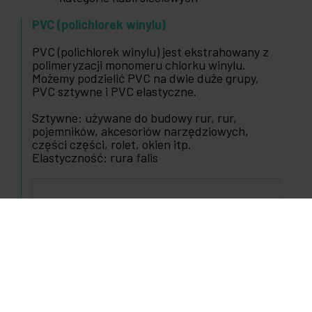
PVC (polichlorek winylu)
PVC (polichlorek winylu) jest ekstrahowany z
polimeryzacji monomeru chlorku winylu.
Możemy podzielić PVC na dwie duże grupy,
PVC sztywne i PVC elastyczne.
Sztywne: używane do budowy rur, rur,
pojemników, akcesoriów narzędziowych,
części części, rolet, okien itp.
Elastyczność: rura falis