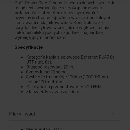
PoE (Power Over Ethernet), centra danych i wszelkie
urządzenia wymagające szerokopasmowego
połączenia z Internetem. może być również
używany do transmisji wideo wraz ze specjalnymi
zestawami nadajników wideo.Konstrukcja ze
skrętką dwużyłową w celu jak największej redukcji
zakłóceń elektrycznych i zgodnie z najbardziej
wymagającymi przepisami. .
Specyfikacje
Kategoria kabla sieciowego Ethernet RJ45 6a
UTP (kat. 6a).
Długość przewodu 20 m.
Czarny kabel Ethernet.
Szybkość transmisji: 10Gbps (10000Mbps)
ponad 100 metrów.
Maksymalna przepustowość: 500 MHz.
Złącza RJ45 z zatrzaskiem.
Miary i wagi
Waga brutto: 873 g