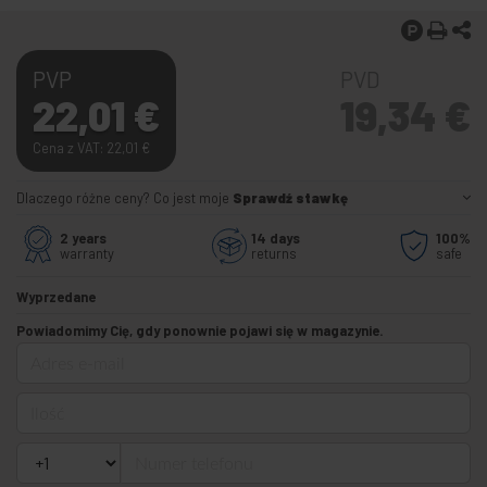
PVP
PVD
22,01
€
19,34
€
Cena z VAT: 22,01
€
Dlaczego różne ceny? Co jest moje
Sprawdź stawkę
2 years
14 days
100%
warranty
returns
safe
Wyprzedane
Powiadomimy Cię, gdy ponownie pojawi się w magazynie.
Adres e-mail
Ilość
Numer telefonu