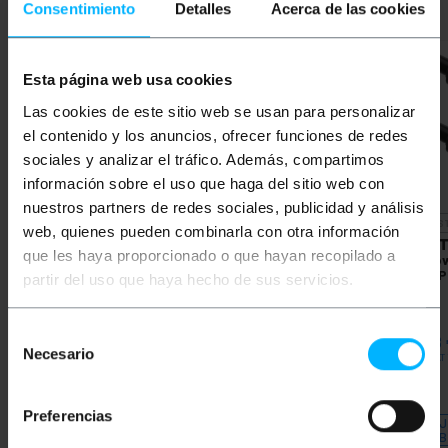
Consentimiento
Detalles
Acerca de las cookies
Esta página web usa cookies
Las cookies de este sitio web se usan para personalizar
el contenido y los anuncios, ofrecer funciones de redes
sociales y analizar el tráfico. Además, compartimos
información sobre el uso que haga del sitio web con
nuestros partners de redes sociales, publicidad y análisis
NIEDOS
web, quienes pueden combinarla con otra información
BEMATIK
Czarny kabel
BEMATIK
Czarny kabel
BEMAT
que les haya proporcionado o que hayan recopilado a
sieciowy Ethernet kat.
sieciowy Ethernet kat.
siecio
6a UTP o długości 10 m
6a UTP o długości 2 m
6a UTP
partir del uso que haya hecho de sus servicios.
PVP
PVD
PVP
PVD
PVP
Selección
12,92
€
11,35
€
3,96
€
3,44
€
18,18
Necesario
de
12,92
€
VAT inc.
3,96
€
VAT inc.
18,18
€
VAT 
consentimiento
REF:
REF:
Natychmiastowa dostawa
Natychmiastowa dostawa
Preferencias
LJ048
LJ044
DAJ
Ilość
Ilość
B