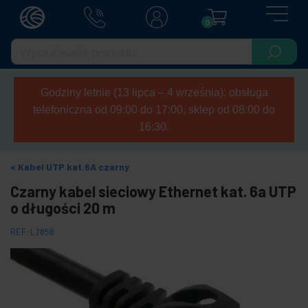
0
Godziny letnie (13 lipca – 4 września): obsługa
telefoniczna od 09:00 do 17:00, sklep od 08:00 do
16:30.
Kabel UTP kat.6A czarny
Czarny kabel sieciowy Ethernet kat. 6a UTP
o długości 20 m
REF:
LJ050