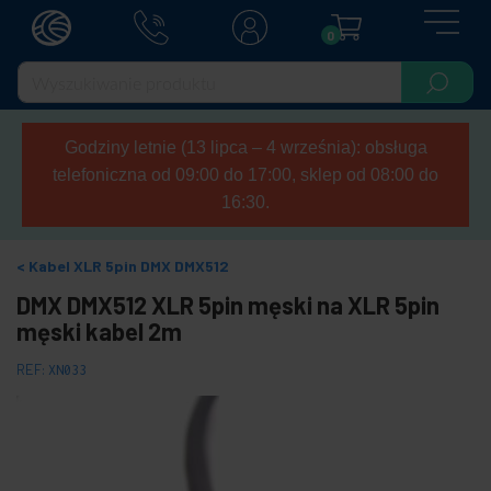
0
Godziny letnie (13 lipca – 4 września): obsługa
telefoniczna od 09:00 do 17:00, sklep od 08:00 do
16:30.
Kabel XLR 5pin DMX DMX512
DMX DMX512 XLR 5pin męski na XLR 5pin
męski kabel 2m
REF:
XN033