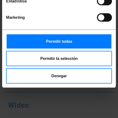
Estadística
Waga brutto: 170 g
Wymiary produktu (szerokość x głębokość x
wysokość): 18.0 x 18.0 x 2.0 cm
Ilość paczek: 1
Marketing
Środki w pakiecie: 18.0 x 18.0 x 2.0 cm
Klasyfikacja
Permitir todas
Permitir la selección
Denegar
Wideo