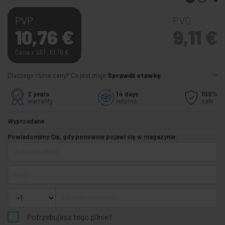
PVP
PVD
10,76
€
9,11
€
Cena z VAT: 10,76
€
Dlaczego różne ceny? Co jest moje
Sprawdź stawkę
2 years
14 days
100%
warranty
returns
safe
Wyprzedane
Powiadomimy Cię, gdy ponownie pojawi się w magazynie.
Adres e-mail
Ilość
Numer telefonu
Potrzebujesz tego pilnie?