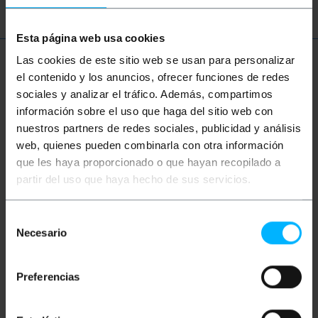
Esta página web usa cookies
Las cookies de este sitio web se usan para personalizar
Więcej informacji
el contenido y los anuncios, ofrecer funciones de redes
sociales y analizar el tráfico. Además, compartimos
información sobre el uso que haga del sitio web con
Opis
nuestros partners de redes sociales, publicidad y análisis
web, quienes pueden combinarla con otra información
que les haya proporcionado o que hayan recopilado a
Kabel DMX lub DMX512 (Digital MultipleX 512)
partir del uso que haya hecho de sus servicios.
stosowany w technologii oświetleniowej do
sterowania oświetleniem i efektami pokazowymi,
umożliwiający komunikację między urządzeniami
sterującymi a światłami. Kabel zbalansowany o
Selección
impedancji 120 omów. Posiada 5-stykowe męskie
Necesario
de
złącza XLR na obu końcach. Długość kabla: 2 m.
consentimiento
Preferencias
Miary i wagi