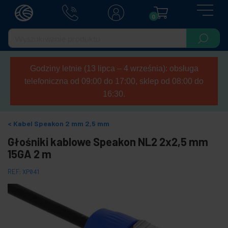
0
Godziny letnie (13 lipca – 4 września): obsługa
telefoniczna od 09:00 do 17:00, sklep od 08:00 do
16:30.
Kabel Speakon 2 mm 2,5 mm
Głośniki kablowe Speakon NL2 2x2,5 mm
15GA 2 m
REF:
XP041