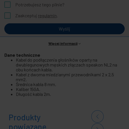
Potrzebujesz tego pilnie?
Zaakceptuj
regulamin
.
Wyślij
Więcej informacji
Dane techniczne
Kabel do podłączenia głośników oparty na
dwubiegunowych męskich złączach speakon NL2 na
obu końcach kabla.
Kabel z dwoma miedzianymi przewodnikami 2 x 2,5
mm2.
Średnica kabla 8 mm.
Kaliber 15GA.
Długość kabla 2m.
Produkty
powiązane