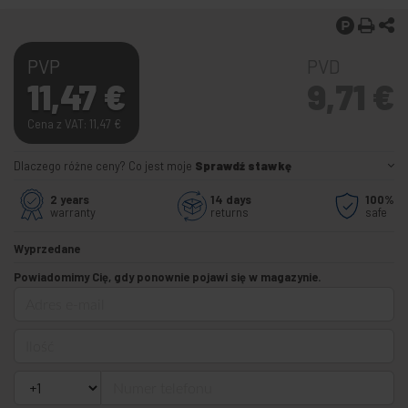
PVP
PVD
11,47
€
9,71
€
Cena z VAT: 11,47
€
Dlaczego różne ceny? Co jest moje
Sprawdź stawkę
2 years
14 days
100%
warranty
returns
safe
Wyprzedane
Powiadomimy Cię, gdy ponownie pojawi się w magazynie.
Adres e-mail
Ilość
Numer telefonu