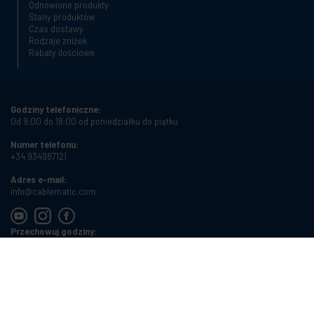
Odnowione produkty
Stany produktów
Czas dostawy
Rodzaje zniżek
Rabaty ilościowe
Godziny telefoniczne:
Od 9:00 do 18:00 od poniedziałku do piątku
Numer telefonu:
+34 934987121
Adres e-mail:
info@cablematic.com
Przechowuj godziny:
Od 8:00 do 17:00 od poniedziałku do piątku
Cablematic Dos Mil SLU, Santander 61, 08020 Barcelona, Spain
NIF:
ES-B62231261