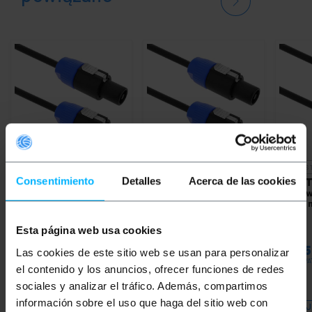
NIEDOSTĘPNY
NIEDOSTĘPNY
NIEDOS
Consentimiento
Detalles
Acerca de las cookies
BEMATIK
Głośniki
BEMATIK
Głośniki
BEMAT
kablowe Speakon NL2
kablowe Speakon NL2
kablow
2x2,5 mm 15GA 10 m
2x2,5 mm 15GA 40 m
2x2,5 
Esta página web usa cookies
PVP
PVD
PVP
PVD
PVP
43,72
€
39,43
€
103,31
€
87,14
€
10,4
Las cookies de este sitio web se usan para personalizar
43,72
€
VAT inc.
103,31
€
VAT inc.
10,45
€
VA
el contenido y los anuncios, ofrecer funciones de redes
sociales y analizar el tráfico. Además, compartimos
REF:
XP044
REF:
XP047
información sobre el uso que haga del sitio web con
DAJ MI ZNAĆ, KIEDY
DAJ MI ZNAĆ, KIEDY
DAJ