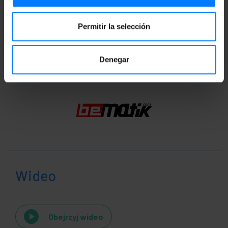
Waga brutto: 260 g
Ilość paczek: 1
Permitir la selección
Klasyfikacja
Denegar
Wideo
Obejrzyj wideo