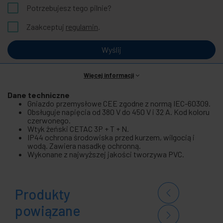
Potrzebujesz tego pilnie?
Zaakceptuj
regulamin
.
Wyślij
Więcej informacji
Dane techniczne
Gniazdo przemysłowe CEE zgodne z normą IEC-60309.
Obsługuje napięcia od 380 V do 450 V i 32 A. Kod koloru
czerwonego.
Wtyk żeński CETAC 3P + T + N.
IP44 ochrona środowiska przed kurzem, wilgocią i
wodą. Zawiera nasadkę ochronną.
Wykonane z najwyższej jakości tworzywa PVC.
Produkty
powiązane