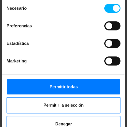
placów budowy, systemów oświetleniowych,
Selección
magazynów itp. Gama gniazd i podstaw
Necesario
de
przemysłowych w kolorze czerwonym
consentimiento
przygotowana jest do pracy z napięciami 380-450V.
Preferencias
okular
Gniazdo przemysłowe CEE zgodne z normą
IEC-60309.
Obsługuje napięcia od 380 V do 450 V i 32 A.
Estadística
Kod koloru czerwonego.
Wtyk żeński CETAC 3P + T + N.
IP44 ochrona środowiska przed kurzem,
wilgocią i wodą. Zawiera nasadkę ochronną.
Marketing
Wykonane z najwyższej jakości tworzywa
PVC.
Styki z mosiądzu niklowanego, antykorozyjne.
Permitir todas
Miary i wagi
Permitir la selección
Waga brutto: 292 g
Wymiary produktu (szerokość x głębokość x
wysokość): 8.0 x 10.0 x 8.0 cm
Denegar
Ilość paczek: 1