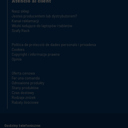
Atenció al client
Nasz sklep
Jesteś producentem lub dystrybutorem?
Kanał reklamacji
Wózki ładujące do laptopów i tabletów
Szafy Rack
Política de protecció de dades personals i privadesa
Cookies
Copyright i informacje prawne
Opinie
Oferta cenowa
Fer una comanda
Odnowione produkty
Stany produktów
Czas dostawy
Rodzaje zniżek
Rabaty ilościowe
Godziny telefoniczne: