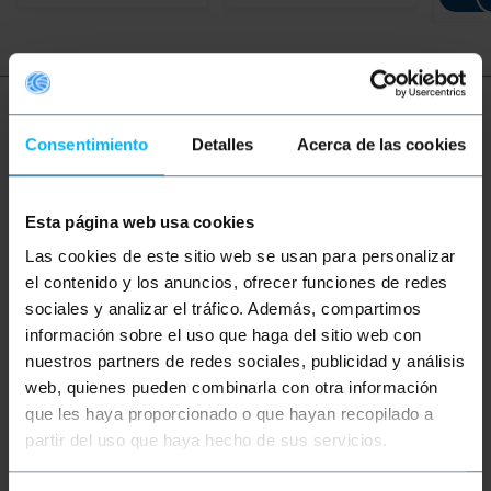
Więcej informacji
Consentimiento
Detalles
Acerca de las cookies
Opis
Esta página web usa cookies
Las cookies de este sitio web se usan para personalizar
Wtyki i gniazda CEE do zastosowań
el contenido y los anuncios, ofrecer funciones de redes
przemysłowych zgodne z normą IEC-60309.
sociales y analizar el tráfico. Además, compartimos
Niniejsze rozporządzenie klasyfikuje różne typy
złączy według kolorów, ta klasyfikacja wskazuje
información sobre el uso que haga del sitio web con
minimalne i maksymalne obsługiwane napięcie. Ich
nuestros partners de redes sociales, publicidad y análisis
zastosowanie jest zróżnicowane i są szczególnie
web, quienes pueden combinarla con otra información
wskazane w instalacjach wymagających wysokiej
wydajności we wszystkich typach środowisk.
que les haya proporcionado o que hayan recopilado a
Produkty wykonane z trwałych i odpornych
partir del uso que haya hecho de sus servicios.
materiałów, specjalnie zaprojektowane, aby
zagwarantować doskonałą pracę w wymagających
warunkach pracy. Idealny do obiektów biznesowych,