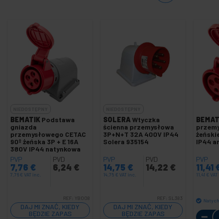
NIEDOSTĘPNY
NIEDOSTĘPNY
BEMATIK
Podstawa
SOLERA
Wtyczka
BEMAT
gniazda
ścienna przemysłowa
przem
przemysłowego CETAC
3P+N+T 32A 400V IP44
żeński
90º żeńska 3P + E 16A
Solera 935154
IP44 a
380V IP44 natynkowa
PVP
PVD
PVP
PVD
PVP
7,76
€
6,24
€
14,75
€
14,22
€
11,41
7,76
€
VAT inc.
14,75
€
VAT inc.
11,41
€
VAT 
REF:
YB008
REF:
SL383
Natyc
DAJ MI ZNAĆ, KIEDY
DAJ MI ZNAĆ, KIEDY
BĘDZIE ZAPAS
BĘDZIE ZAPAS