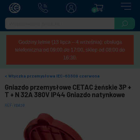
0
Godziny letnie (13 lipca – 4 września): obsługa
telefoniczna od 09:00 do 17:00, sklep od 08:00 do
16:30.
Wtyczka przemysłowa IEC-60309 czerwona
Gniazdo przemysłowe CETAC żeńskie 3P +
T + N 32A 380V IP44 Gniazdo natynkowe
REF:
YB020