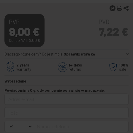
PVP
PVD
9,00
€
7,22
€
Cena z VAT: 9,00
€
Dlaczego różne ceny? Co jest moje
Sprawdź stawkę
2 years
14 days
100%
warranty
returns
safe
Wyprzedane
Powiadomimy Cię, gdy ponownie pojawi się w magazynie.
Adres e-mail
Ilość
Numer telefonu