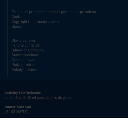
Política de protecció de dades personals i privadesa
Cookies
Copyright i informacje prawne
Opinie
Oferta cenowa
Fer una comanda
Odnowione produkty
Stany produktów
Czas dostawy
Rodzaje zniżek
Rabaty ilościowe
Godziny telefoniczne:
Od 9:00 do 18:00 od poniedziałku do piątku
Numer telefonu:
+34 934987121
Adres e-mail:
info@cablematic.com