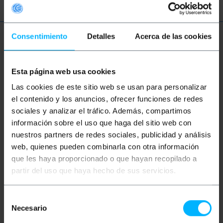
Consentimiento
Detalles
Acerca de las cookies
Więcej informacji
Esta página web usa cookies
Opis
Las cookies de este sitio web se usan para personalizar
el contenido y los anuncios, ofrecer funciones de redes
sociales y analizar el tráfico. Además, compartimos
Złącza i specjalne adaptery do połączenia
elektrycznego między pojazdami a przyczepami lub
información sobre el uso que haga del sitio web con
przyczepami kempingowymi. Umożliwia
nuestros partners de redes sociales, publicidad y análisis
przenoszenie różnych funkcji oświetlenia, takich jak
kierunkowskazy, światło pozycyjne, światło stop
web, quienes pueden combinarla con otra información
itp. w zależności od biegunów, które mają złącza.
que les haya proporcionado o que hayan recopilado a
Idealny do haków do przyczep, bagażników na
partir del uso que haya hecho de sus servicios.
rowery i przyczep kempingowych.
Dane techniczne
Podstawa wtyczki do połączenia
Selección
elektrycznego między pojazdami a
Necesario
de
przyczepami lub przyczepami
consentimiento
kempingowymi.