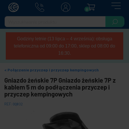
0
Godziny letnie (13 lipca – 4 września): obsługa
telefoniczna od 09:00 do 17:00, sklep od 08:00 do
16:30.
Połączenie przyczep i przyczep kempingowych
Gniazdo żeńskie 7P Gniazdo żeńskie 7P z
kablem 5 m do podłączenia przyczep i
przyczep kempingowych
REF:
OQ032