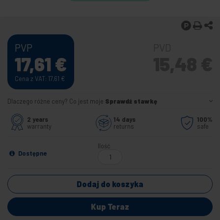
PVP
PVD
17,61
€
15,48
€
Cena z VAT: 17,61
€
Dlaczego różne ceny? Co jest moje
Sprawdź stawkę
2 years
14 days
100%
warranty
returns
safe
Ilość
Dostępne
Dodaj do koszyka
Kup Teraz