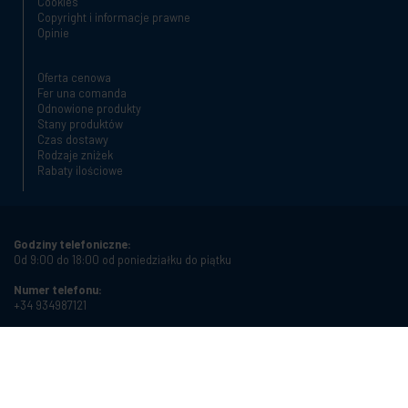
Cookies
Copyright i informacje prawne
Opinie
Oferta cenowa
Fer una comanda
Odnowione produkty
Stany produktów
Czas dostawy
Rodzaje zniżek
Rabaty ilościowe
Godziny telefoniczne:
Od 9:00 do 18:00 od poniedziałku do piątku
Numer telefonu:
+34 934987121
Adres e-mail:
info@cablematic.com
Przechowuj godziny: