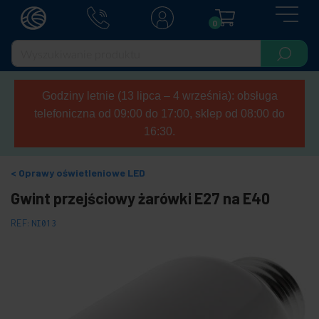
0
Godziny letnie (13 lipca – 4 września): obsługa
telefoniczna od 09:00 do 17:00, sklep od 08:00 do
16:30.
Oprawy oświetleniowe LED
Gwint przejściowy żarówki E27 na E40
REF:
NI013