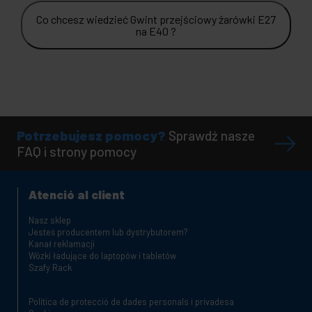
Co chcesz wiedzieć Gwint przejściowy żarówki E27
na E40 ?
Potrzebujesz pomocy?
Sprawdź nasze
FAQ i strony pomocy
Atenció al client
Nasz sklep
Jesteś producentem lub dystrybutorem?
Kanał reklamacji
Wózki ładujące do laptopów i tabletów
Szafy Rack
Política de protecció de dades personals i privadesa