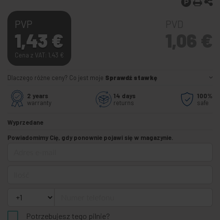
PVP
PVD
1,43
€
1,06
€
Cena z VAT: 1,43
€
Dlaczego różne ceny? Co jest moje
Sprawdź stawkę
2 years
14 days
100%
warranty
returns
safe
Wyprzedane
Powiadomimy Cię, gdy ponownie pojawi się w magazynie.
Adres e-mail
Ilość
Numer telefonu
Potrzebujesz tego pilnie?