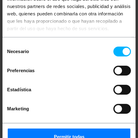
nuestros partners de redes sociales, publicidad y análisis
Więcej informacji
web, quienes pueden combinarla con otra información
que les haya proporcionado o que hayan recopilado a
partir del uso que haya hecho de sus servicios.
Opis
Selección
Necesario
de
Adapter tulei gwintowej E27 do tulei E40.
Umożliwia to stosowanie żarówek z gwintem E40
consentimiento
na oprawach z gwintem E27. Konwerter gwintów
E27 gwint męski na żeński E40.
Preferencias
Dane techniczne
Adapter gwintu E27 na E40.
Estadística
Ma męski gwint E27 i żeński gwint E40.
Kompatybilny ze wszystkimi rodzajami
żarówek.
Rozmiar: 79 x 50 x 50 mm.
Marketing
Miary i wagi
Permitir todas