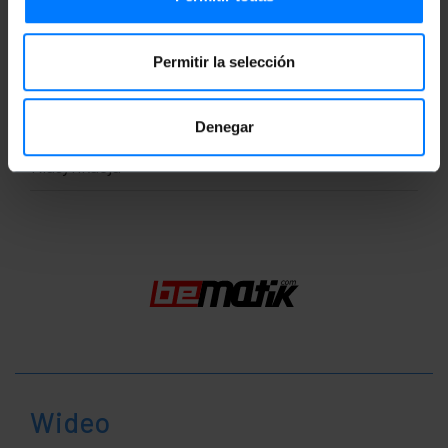
Waga brutto: 40 g
Wymiary produktu (szerokość x głębokość x
Permitir la selección
wysokość): 8.1 x 4.6 x 4.6 cm
Ilość paczek: 1
Środki w pakiecie: 8.1 x 4.6 x 4.6 cm
Denegar
Klasyfikacja
Wideo