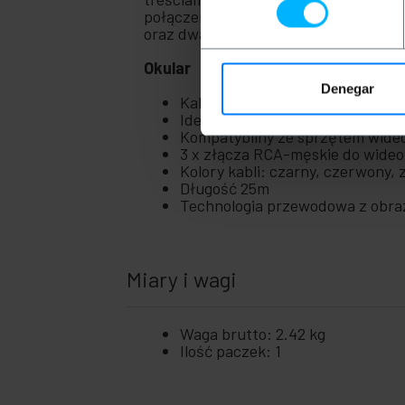
połączenia. W zestawie znajdują się 
oraz dwa męskie złącza RCA do sygnału
Okular
Denegar
Kabel RGB A/V 5xRCA (M/M) 25
Idealny do podłączania urządzeń
Kompatybilny ze sprzętem wid
3 x złącza RCA-męskie do wideo (
Kolory kabli: czarny, czerwony, z
Długość 25m
Technologia przewodowa z obra
Miary i wagi
Waga brutto: 2.42 kg
Ilość paczek: 1