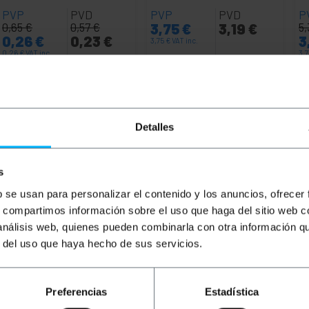
PVP
PVD
PVP
PVD
P
0,65
€
0,57
€
3,75
€
3,19
€
5
0,26
€
0,23
€
3
3,75
€
VAT inc.
0,26
€
VAT inc.
3,
REF:
REF:
Natychmiastowa dostawa
Natychmiastowa dostawa
RO043
VS091
Ilość
Ilość
Detalles
s
b se usan para personalizar el contenido y los anuncios, ofrecer
s, compartimos información sobre el uso que haga del sitio web 
 análisis web, quienes pueden combinarla con otra información q
r del uso que haya hecho de sus servicios.
Preferencias
Estadística
o-wideo z pięcioma męskimi złączami RCA jest idealny dla 
pięć męskich złączy RCA na obu końcach 25-metrowego kabla