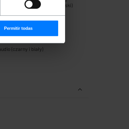
: czerwony, zielony i niebieski)
Permitir todas
dio (czarny i biały)