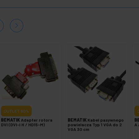
OUTLET
60%
BEMATIK
Adapter rotora
BEMATIK
Kabel pasywnego
B
DVI (DVI-I H / HD15-M)
powielacza Typ 1 VGA do 2
A 
VGA 30 cm