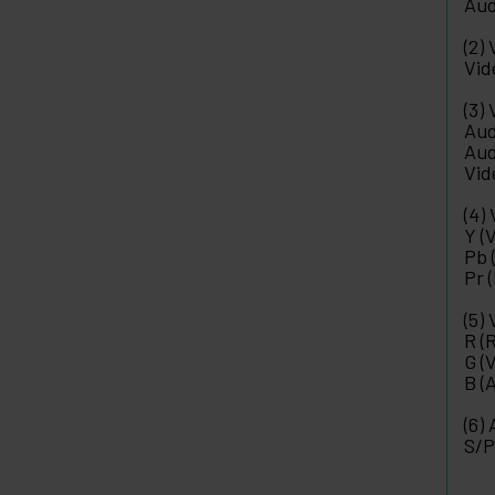
Aud
(2)
Vid
(3)
Aud
Aud
Vid
(4)
Y (
Pb 
Pr 
(5)
R (
G (
B (
(6)
S/P