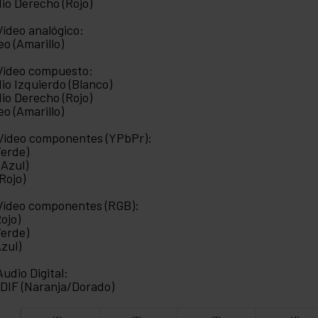
io Derecho (Rojo)
 Vídeo analógico:
eo (Amarillo)
 Vídeo compuesto:
io Izquierdo (Blanco)
io Derecho (Rojo)
eo (Amarillo)
 Vídeo componentes (YPbPr):
Verde)
(Azul)
(Rojo)
 Vídeo componentes (RGB):
Rojo)
Verde)
Azul)
 Audio Digital:
DIF (Naranja/Dorado)