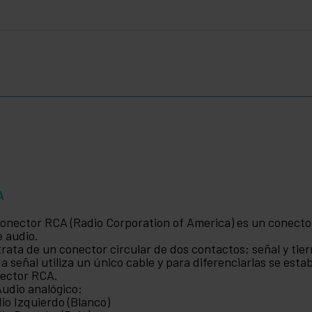
A
conector RCA (Radio Corporation of America) es un conector
e audio.
trata de un conector circular de dos contactos; señal y tierr
a señal utiliza un único cable y para diferenciarlas se esta
ector RCA.
 Audio analógico:
io Izquierdo (Blanco)