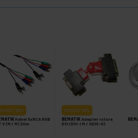
OUTLET
30%
OUTLET
50%
EMATIK
Kabel 5xRCA RGB
BEMATIK
Adapter rotora
BEM
/ V (M / M) 20m
DVI (DVI-I M / HD15-H)