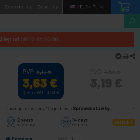
Zarejestruj się
Zaloguj się
/ EUR /
PL
0
sklep od 08:00 do 16:30.
PVP
PVD
5,19
€
4,55
€
3,63
€
3,19
€
Cena z VAT: 3,63
€
Dlaczego różne ceny? Co jest moje
Sprawdź stawkę
2 years
14 days
OUTLET
warranty
returns
Ilość
Dostępne