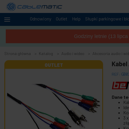
Odnowiony
Outlet
Help
Słupki parkingowe i bl
+
Kable
i sieci
Godziny letnie (13 lipc
+
Szafy i
serwery
Strona główna
Katalog
Audio i wideo
Akcesoria audio i wi
Audio
-
Kabel
i
OUTLET
wideo
REF:
GB0
-
Akcesoria audio i wideo
Akcesoria do przechwytywania wideo
+
Dane te
Akcesoria i adaptery AV
Ka
+
Głośniki dźwięku
Id
Ko
+
Kabel audio i wideo OFC
3 
+
zł
Kabel audio
Kol