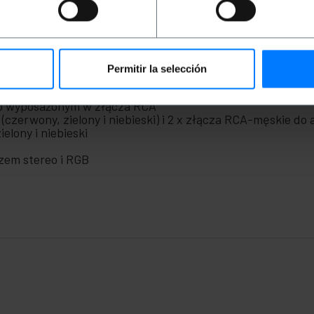
trzy męskie złącza RCA do sygnału wideo (komponentowe RGB
 audio (audio stereo: czarny i biały).
Permitir la selección
m
 audio i wideo
eo wyposażonym w złącza RCA
czerwony, zielony i niebieski) i 2 x złącza RCA-męskie do au
ielony i niebieski
zem stereo i RGB