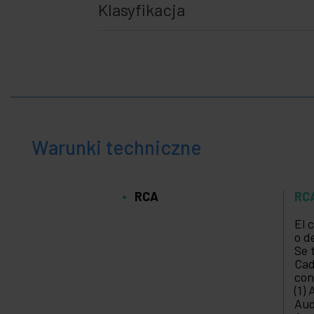
Klasyfikacja
Warunki techniczne
RCA
RC
El 
o d
Se 
Cad
con
(1)
Aud