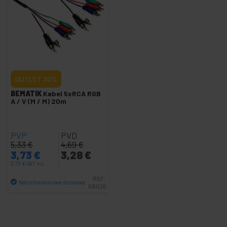
+
Ekran projekcyjny i projektor
+
Obsługa telewizora i komputera
+
DisplayPort wideo HDMI DVI VGA SDI
+
Oświetlenie
i dźwięk
+
OUTLET
30%
Fotografia
BEMATIK
Kabel 5xRCA RGB
A / V (M / M) 20m
+
Narzędzia
i sprzęt
+
Bezpieczeństwo,
PVP
PVD
alarmy i kontrola
5,33
€
4,69
€
3,73
€
3,28
€
+
Elektronika
3,73
€
VAT inc.
i gadżety
REF:
+
Dom i
Natychmiastowa dostawa
GB026
biznes
Ilość
+
Czas
wolny