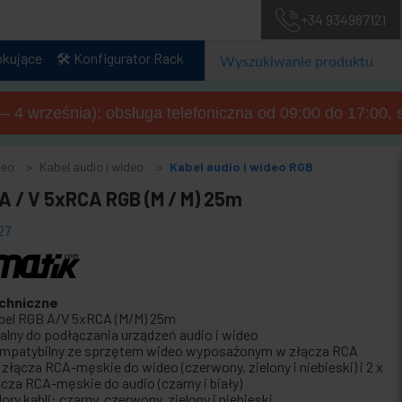
+34 934987121
okujące
🛠️ Konfigurator Rack
a – 4 września): obsługa telefoniczna od 09:00 do 17:00, 
deo
Kabel audio i wideo
Kabel audio i wideo RGB
 A / V 5xRCA RGB (M / M) 25m
27
chniczne
bel RGB A/V 5xRCA (M/M) 25m
ealny do podłączania urządzeń audio i wideo
mpatybilny ze sprzętem wideo wyposażonym w złącza RCA
x złącza RCA-męskie do wideo (czerwony, zielony i niebieski) i 2 x
ącza RCA-męskie do audio (czarny i biały)
ory kabli: czarny, czerwony, zielony i niebieski