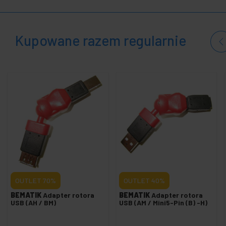
+
Strefa
medyczna
Kupowane razem regularnie
OUTLET
70%
OUTLET
40%
BEMATIK
Adapter rotora
BEMATIK
Adapter rotora
USB (AH / BM)
USB (AM / Mini5-Pin (B) -H)