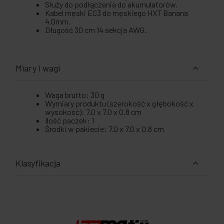
Służy do podłączenia do akumulatorów.
Kabel męski EC3 do męskiego HXT Banana
4.0mm.
Długość 30 cm 14 sekcja AWG.
Miary i wagi
Waga brutto: 30 g
Wymiary produktu (szerokość x głębokość x
wysokość): 7.0 x 7.0 x 0.8 cm
Ilość paczek: 1
Środki w pakiecie: 7.0 x 7.0 x 0.8 cm
Klasyfikacja