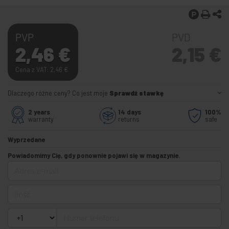
PVP
PVD
2,46
€
2,15
€
Cena z VAT: 2,46
€
Dlaczego różne ceny? Co jest moje
Sprawdź stawkę
2 years
14 days
100%
warranty
returns
safe
Wyprzedane
Powiadomimy Cię, gdy ponownie pojawi się w magazynie.
Adres e-mail
Ilość
Numer telefonu