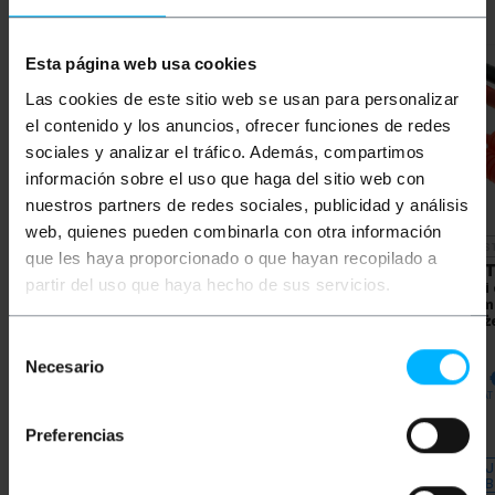
Esta página web usa cookies
Las cookies de este sitio web se usan para personalizar
el contenido y los anuncios, ofrecer funciones de redes
sociales y analizar el tráfico. Además, compartimos
información sobre el uso que haga del sitio web con
nuestros partners de redes sociales, publicidad y análisis
web, quienes pueden combinarla con otra información
NIEDOSTĘPNY
NIEDOS
que les haya proporcionado o que hayan recopilado a
BEMATIK
Złącze RC
BEMATIK
Kabel T Wtyk
BEMAT
partir del uso que haya hecho de sus servicios.
XT60 # 1 ładowanie i
męski na HXT Banana
żeński
zasilanie Para mężczyzn
4.0mm 8cm 14AWG
4.0mm 
i kobiet
Obciążenie i zasilacz
Obciąże
Selección
PVP
PVD
PVP
PVD
PVP
Necesario
de
1,59
€
1,39
€
1,96
€
1,72
€
2,07
1,59
€
VAT inc.
1,96
€
VAT inc.
2,07
€
VAT
consentimiento
Preferencias
REF:
KM021
REF:
Natychmiastowa dostawa
KM055
DAJ MI ZNAĆ, KIEDY
DAJ
Ilość
BĘDZIE ZAPAS
B