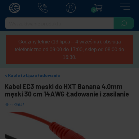
0
Godziny letnie (13 lipca – 4 września): obsługa
telefoniczna od 09:00 do 17:00, sklep od 08:00 do
16:30.
Kable i złącza ładowania
Kabel EC3 męski do HXT Banana 4.0mm
męski 30 cm 14AWG Ładowanie i zasilanie
REF:
KM043