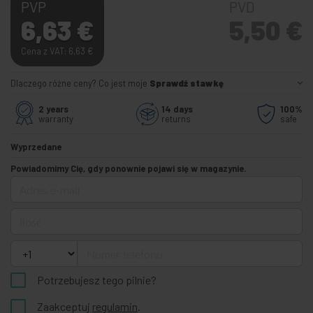
PVP
PVD
6,63
€
5,50
€
Cena z VAT: 6,63
€
Dlaczego różne ceny? Co jest moje
Sprawdź stawkę
2 years
14 days
100%
warranty
returns
safe
Wyprzedane
Powiadomimy Cię, gdy ponownie pojawi się w magazynie.
Adres e-mail
Ilość
Numer telefonu
Potrzebujesz tego pilnie?
Zaakceptuj
regulamin
.