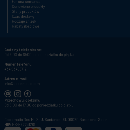
Fer una comanda
Odnowione produkty
Stany produktów
Czas dostawy
Rodzaje zniżek
Rabaty ilościowe
Godziny telefoniczne:
Od 9:00 do 18:00 od poniedziałku do piątku
Numer telefonu:
+34 934987121
Adres e-mail:
info@cablematic.com
Przechowuj godziny:
Od 8:00 do 17:00 od poniedziałku do piątku
Cablematic Dos Mil SLU, Santander 61, 08020 Barcelona, Spain
NIF:
ES-B62231261