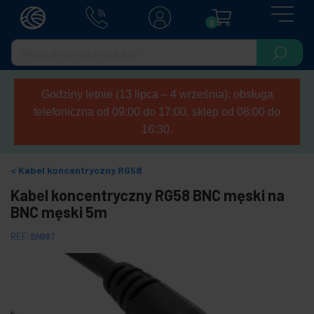
0
Godziny letnie (13 lipca – 4 września): obsługa
telefoniczna od 09:00 do 17:00, sklep od 08:00 do
16:30.
Kabel koncentryczny RG58
Kabel koncentryczny RG58 BNC męski na
BNC męski 5m
REF:
BN007