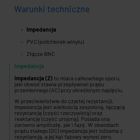
Warunki techniczne
Impedancja
PVC (polichlorek winylu)
Złącze BNC
Impedancja
Impedancja (Z)
to miara całkowitego oporu,
jaki obwód stawia przepływowi prądu
przemiennego (AC) przy określonym napięciu.
W przeciwieństwie do czystej rezystancji,
impedancja jest wielkością zespoloną, łączącą
rezystancję (część rzeczywistą) oraz
reaktancję (część urojoną). Posiada ona
zarówno amplitudę, jak i fazę. W obwodach
prądu stałego (DC) impedancja jest tożsama z
rezystancją, a jej kąt fazowy wynosi zero.