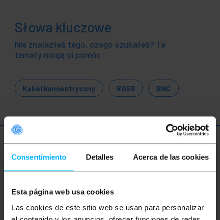
Słowa kluczowe
Nie znalazłeś tego, czego szukałeś? Te
tematy mogą ci pomóc
Kabel koncentryczny
RG58
BNC
Więcej informacji
Consentimiento
Detalles
Acerca de las cookies
Opis
Esta página web usa cookies
Las cookies de este sitio web se usan para personalizar
Kabel koncentryczny typu RG58 o długości 5
el contenido y los anuncios, ofrecer funciones de redes