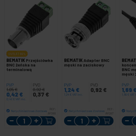
OUTLET
60%
BEMATIK
Przejściówka
BEMATIK
Adapter BNC
BEMAT
BNC żeńska na
męski na zaciskowy
koncen
terminalową
BNC mę
męski 
PVP
PVD
PVP
PVD
PVP
1,24
€
0,92
€
1,69
1,05
€
0,92
€
0,42
€
0,37
€
1,24
€
VAT inc.
1,69
€
VAT 
0,42
€
VAT inc.
REF:
REF:
Natychmiastowa dostawa
Natychmiastowa dostawa
Natyc
AY088
AY087
Ilość
Ilość