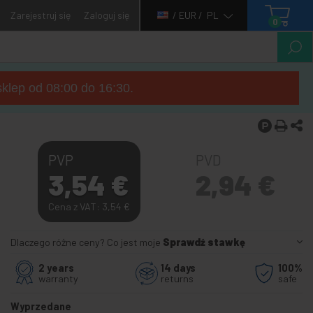
Zarejestruj się
Zaloguj się
/ EUR /
PL
0
sklep od 08:00 do 16:30.
PVP
PVD
3,54
€
2,94
€
Cena z VAT: 3,54
€
Dlaczego różne ceny? Co jest moje
Sprawdź stawkę
2 years
14 days
100%
warranty
returns
safe
Wyprzedane