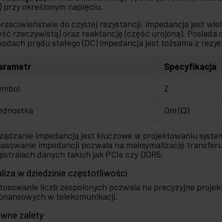
) przy określonym napięciu.
rzeciwieństwie do czystej rezystancji, impedancja jest wie
ęść rzeczywistą) oraz reaktancję (część urojoną). Posiada 
odach prądu stałego (DC) impedancja jest tożsama z rezysta
arametr
Specyfikacja
ymbol
Z
ednostka
Om (Ω)
ządzanie impedancją jest kluczowe w projektowaniu system
asowanie impedancji pozwala na maksymalizację transferu 
istralach danych takich jak PCIe czy DDR5.
liza w dziedzinie częstotliwości
tosowanie liczb zespolonych pozwala na precyzyjne projek
onansowych w telekomunikacji.
wne zalety