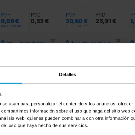
PVP
PVD
PVP
PVD
P
0,68
€
0,53
€
30,60
€
23,91
€
1
0,68
€
VAT inc.
30,60
€
VAT inc.
1,4
REF:
REF:
Natychmiastowa dostawa
Natychmiastowa dostawa
CM008
RK054
Ilość
Ilość
Detalles
s
b se usan para personalizar el contenido y los anuncios, ofrecer
s, compartimos información sobre el uso que haga del sitio web 
 análisis web, quienes pueden combinarla con otra información q
r del uso que haya hecho de sus servicios.