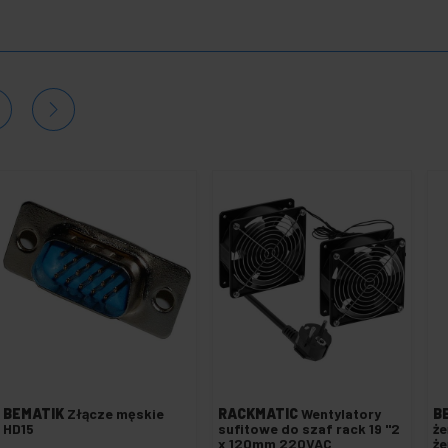
BEMATIK
Złącze męskie
RACKMATIC
Wentylatory
B
HD15
sufitowe do szaf rack 19 "2
że
x 120mm 220VAC
że