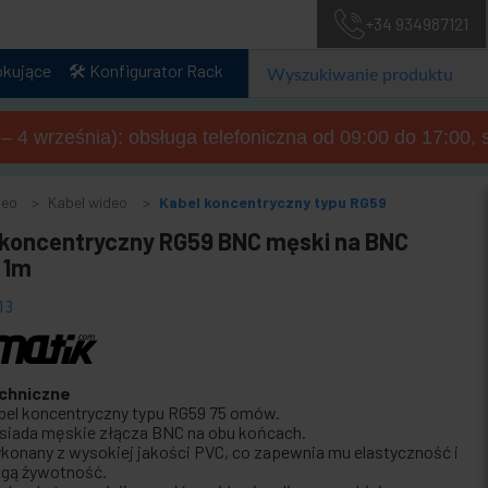
+34 934987121
okujące
🛠️ Konfigurator Rack
a – 4 września): obsługa telefoniczna od 09:00 do 17:00, 
deo
Kabel wideo
Kabel koncentryczny typu RG59
 koncentryczny RG59 BNC męski na BNC
 1m
13
chniczne
bel koncentryczny typu RG59 75 omów.
siada męskie złącza BNC na obu końcach.
konany z wysokiej jakości PVC, co zapewnia mu elastyczność i
ugą żywotność.