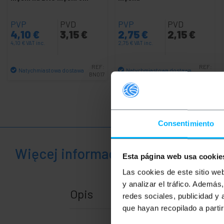
PVP
PVD
PVP
PVD
4,10
€
3,15
€
2,75
€
2,15
€
4,10
€
VAT inc.
2,75
€
VAT inc.
REF:
REF:
Natychmiastowa dostawa
Natychmiastowa dostawa
BN017
CM033
Ilość
Ilość
Consentimiento
Więcej informacji
Esta página web usa cookie
Las cookies de este sitio we
y analizar el tráfico. Ademá
Opis
redes sociales, publicidad y
que hayan recopilado a parti