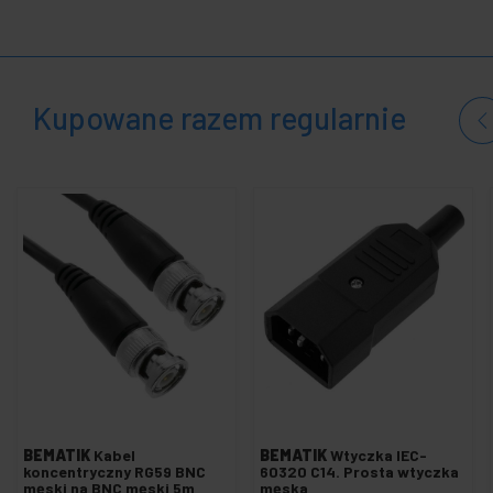
+
Elektronika
i gadżety
+
Dom i
biznes
Kupowane razem regularnie
+
Czas
wolny
+
Strefa
medyczna
BEMATIK
Kabel
BEMATIK
Wtyczka IEC-
koncentryczny RG59 BNC
60320 C14. Prosta wtyczka
męski na BNC męski 5m
męska