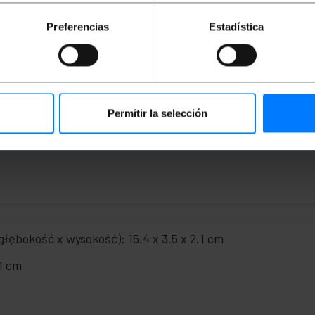
gości 1 metra. Posiada męskie złącza BNC na obu końcach.
otność. Idealny do transmisji sygnałów wideo i audio o wys
Preferencias
Estadística
 75 omów.
obu końcach.
C, co zapewnia mu elastyczność i długą żywotność.
ideo i audio o wysokiej częstotliwości między różnymi urz
Permitir la selección
łębokość x wysokość): 15.4 x 3.5 x 2.1 cm
.1 cm