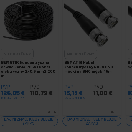
NIEDOSTĘPNY
NIEDOSTĘPNY
BEMATIK
Koncentryczna
BEMATIK
Kabel
B
cewka kabla RG59 i kabel
koncentryczny RG59 BNC
ce
elektryczny 2x0,5 mm2 200
męski na BNC męski 15m
m
PVP
PVD
PVP
PVD
P
126,05
€
110,79
€
13,13
€
11,00
€
1
126,05
€
VAT inc.
13,13
€
VAT inc.
16
REF:
RC017
REF:
BN019
DAJ MI ZNAĆ, KIEDY BĘDZIE
DAJ MI ZNAĆ, KIEDY BĘDZIE
ZAPAS
ZAPAS