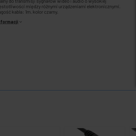
ealny do transmisji sygnałów wideo i audio o wysokiej
ęstotliwości między różnymi urządzeniami elektronicznymi.
ugość kabla: 1m. kolor czarny.
nformacji