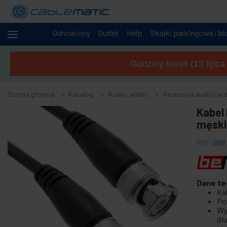
Odnowiony
Outlet
Help
Słupki parkingowe i bl
+
Kable
i sieci
Godziny letnie (13 lipc
+
Szafy i
serwery
Strona główna
Katalog
Audio i wideo
Akcesoria audio i wi
Audio
-
Kabel
i
wideo
męski
-
Akcesoria audio i wideo
REF:
BN0
Akcesoria do przechwytywania wideo
+
Akcesoria i adaptery AV
Dane te
+
Głośniki dźwięku
Ka
+
Po
Kabel audio i wideo OFC
Wy
+
Kabel audio
dł