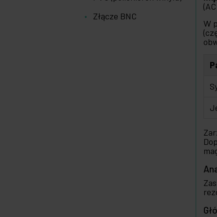
(AC
Złącze BNC
W p
(cz
obw
P
S
J
Zar
Dop
mag
Ana
Zas
rez
Głó