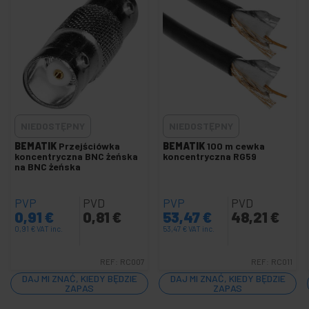
Karta dźwiękowa i adapter
+
Akcesoria do GoPro
+
Bezprzewodowy przewodnik audio
+
Kamery CCTV i akcesoria
+
Ekran projekcyjny i projektor
+
NIEDOSTĘPNY
NIEDOSTĘPNY
Obsługa telewizora i komputera
+
BEMATIK
Przejściówka
BEMATIK
100 m cewka
DisplayPort wideo HDMI DVI VGA SDI
koncentryczna BNC żeńska
koncentryczna RG59
na BNC żeńska
+
Oświetlenie
i dźwięk
PVP
PVD
PVP
PVD
+
0,91
€
0,81
€
53,47
€
48,21
€
Fotografia
0,91
€
VAT inc.
53,47
€
VAT inc.
+
Narzędzia
i sprzęt
REF:
RC007
REF:
RC011
DAJ MI ZNAĆ, KIEDY BĘDZIE
DAJ MI ZNAĆ, KIEDY BĘDZIE
+
Bezpieczeństwo,
ZAPAS
ZAPAS
alarmy i kontrola