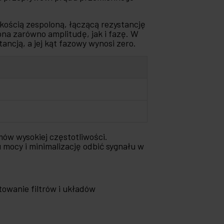
lkością zespoloną, łączącą rezystancję
ona zarówno amplitudę, jak i fazę. W
ncją, a jej kąt fazowy wynosi zero.
ów wysokiej częstotliwości.
mocy i minimalizację odbić sygnału w
towanie filtrów i układów