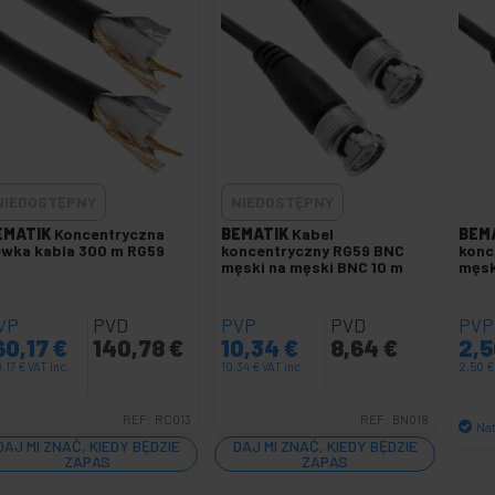
NIEDOSTĘPNY
NIEDOSTĘPNY
EMATIK
Koncentryczna
BEMATIK
Kabel
BEM
wka kabla 300 m RG59
koncentryczny RG59 BNC
konc
męski na męski BNC 10 m
męsk
VP
PVD
PVP
PVD
PVP
60,17
€
140,78
€
10,34
€
8,64
€
2,
0,17
€
VAT inc.
10,34
€
VAT inc.
2,50
€
REF:
RC013
REF:
BN018
Na
DAJ MI ZNAĆ, KIEDY BĘDZIE
DAJ MI ZNAĆ, KIEDY BĘDZIE
ZAPAS
ZAPAS