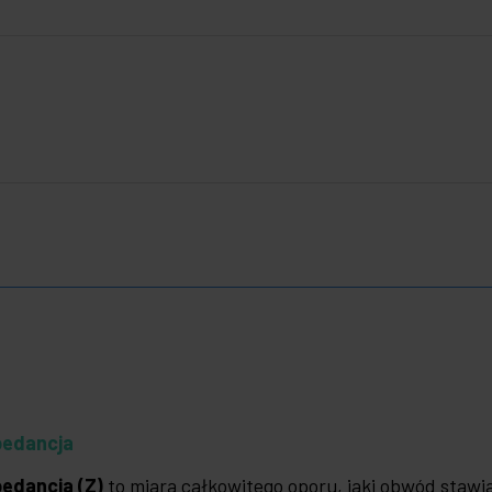
pedancja
edancja (Z)
to miara całkowitego oporu, jaki obwód staw