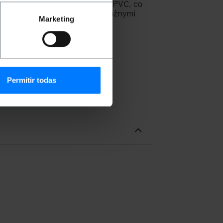
 Wykonany z wysokiej jakości PVC, co
okiej częstotliwości między różnymi
Marketing
ądzeniami elektronicznymi.
Permitir todas