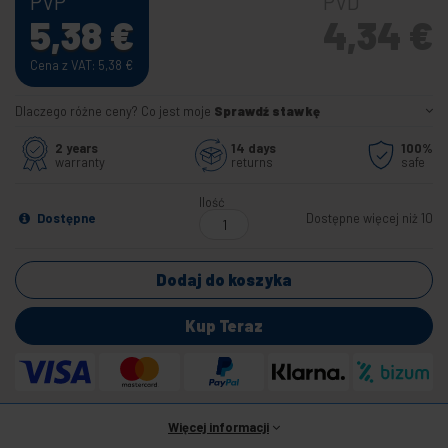
PVP
PVD
5,38
€
4,34
€
Cena z VAT: 5,38
€
Dlaczego różne ceny? Co jest moje
Sprawdź stawkę
2 years
14 days
100%
warranty
returns
safe
Ilość
Dostępne
Dostępne więcej niż 10
Dodaj do koszyka
Kup Teraz
Więcej informacji