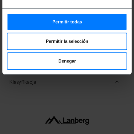
Długość przewodu: 3m.
Kolor: Czarny.
Technologia: VGA.
Permitir todas
Miary i wagi
Permitir la selección
Waga brutto: 292 g
Ilość paczek: 1
Denegar
Środki w pakiecie: 24.0 x 18.0 x 3.5 cm
Klasyfikacja