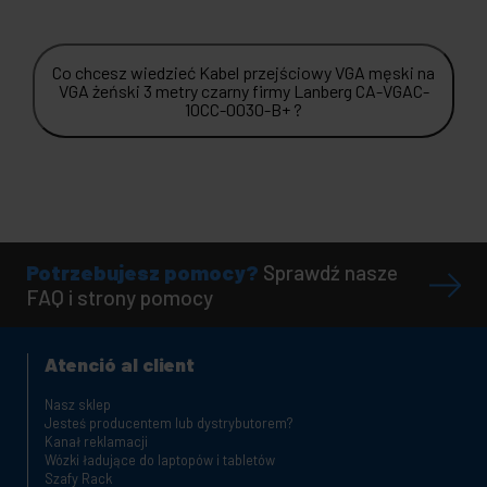
Co chcesz wiedzieć Kabel przejściowy VGA męski na
VGA żeński 3 metry czarny firmy Lanberg CA-VGAC-
10CC-0030-B+ ?
Potrzebujesz pomocy?
Sprawdź nasze
FAQ i strony pomocy
Atenció al client
Nasz sklep
Jesteś producentem lub dystrybutorem?
Kanał reklamacji
Wózki ładujące do laptopów i tabletów
Szafy Rack