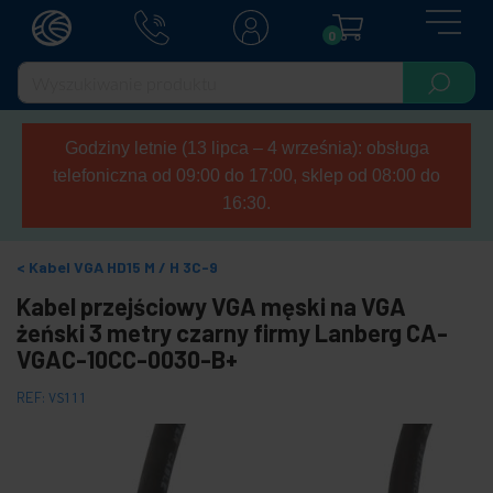
0
Godziny letnie (13 lipca – 4 września): obsługa
telefoniczna od 09:00 do 17:00, sklep od 08:00 do
16:30.
Kabel VGA HD15 M / H 3C-9
Kabel przejściowy VGA męski na VGA
żeński 3 metry czarny firmy Lanberg CA-
VGAC-10CC-0030-B+
REF:
VS111