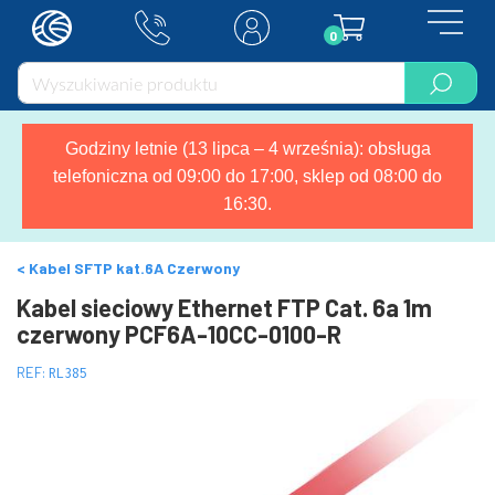
0
Godziny letnie (13 lipca – 4 września): obsługa
telefoniczna od 09:00 do 17:00, sklep od 08:00 do
16:30.
Kabel SFTP kat.6A Czerwony
Kabel sieciowy Ethernet FTP Cat. 6a 1m
czerwony PCF6A-10CC-0100-R
REF:
RL385