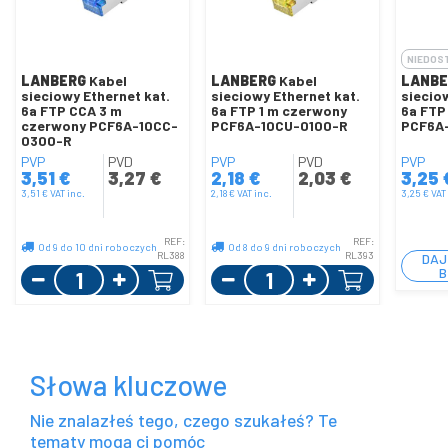
NIEDOS
LANBERG
Kabel
LANBERG
Kabel
LANBE
sieciowy Ethernet kat.
sieciowy Ethernet kat.
siecio
6a FTP CCA 3 m
6a FTP 1 m czerwony
6a FTP
czerwony PCF6A-10CC-
PCF6A-10CU-0100-R
PCF6A
0300-R
PVP
PVD
PVP
PVD
PVP
3,51
€
3,27
€
2,18
€
2,03
€
3,25
3,51
€
VAT inc.
2,18
€
VAT inc.
3,25
€
VAT
REF:
REF:
Od 9 do 10 dni roboczych
Od 8 do 9 dni roboczych
RL388
RL393
DAJ
Ilość
Ilość
B
Słowa kluczowe
Nie znalazłeś tego, czego szukałeś? Te
tematy mogą ci pomóc