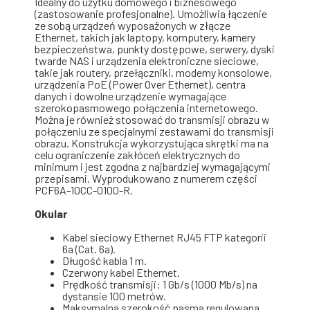
Idealny do użytku domowego i biznesowego
(zastosowanie profesjonalne). Umożliwia łączenie
ze sobą urządzeń wyposażonych w złącze
Ethernet, takich jak laptopy, komputery, kamery
bezpieczeństwa, punkty dostępowe, serwery, dyski
twarde NAS i urządzenia elektroniczne sieciowe,
takie jak routery, przełączniki, modemy konsolowe,
urządzenia PoE (Power Over Ethernet), centra
danych i dowolne urządzenie wymagające
szerokopasmowego połączenia internetowego.
Można je również stosować do transmisji obrazu w
połączeniu ze specjalnymi zestawami do transmisji
obrazu. Konstrukcja wykorzystująca skrętki ma na
celu ograniczenie zakłóceń elektrycznych do
minimum i jest zgodna z najbardziej wymagającymi
przepisami. Wyprodukowano z numerem części
PCF6A-10CC-0100-R.
Okular
Kabel sieciowy Ethernet RJ45 FTP kategorii
6a (Cat. 6a).
Długość kabla 1 m.
Czerwony kabel Ethernet.
Prędkość transmisji: 1 Gb/s (1000 Mb/s) na
dystansie 100 metrów.
Maksymalna szerokość pasma regulowana