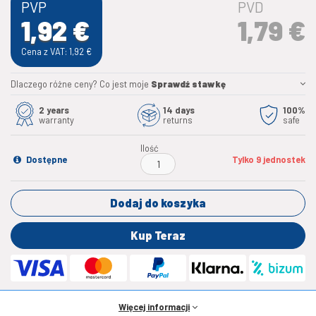
PVP
PVD
1,92
€
1,79
€
Cena z VAT: 1,92
€
Dlaczego różne ceny? Co jest moje
Sprawdź stawkę
2 years
14 days
100%
warranty
returns
safe
Ilość
Dostępne
Tylko 9 jednostek
Dodaj do koszyka
Kup Teraz
Więcej informacji