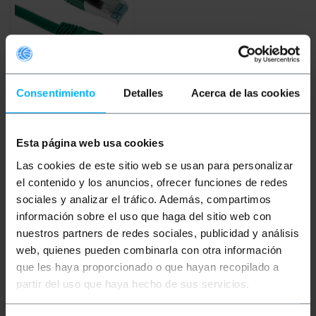
NIEDOSTĘPNY
Consentimiento
Detalles
Acerca de las cookies
BEMATIK
Kabel
sieciowy Ethernet FTP
kat. 7 o długości 1 m
Esta página web usa cookies
PVP
PVD
Las cookies de este sitio web se usan para personalizar
2,72
€
2,16
€
el contenido y los anuncios, ofrecer funciones de redes
2,72
€
VAT inc.
sociales y analizar el tráfico. Además, compartimos
información sobre el uso que haga del sitio web con
REF:
RY117
DAJ MI ZNAĆ, KIEDY
nuestros partners de redes sociales, publicidad y análisis
BĘDZIE ZAPAS
web, quienes pueden combinarla con otra información
que les haya proporcionado o que hayan recopilado a
partir del uso que haya hecho de sus servicios.
Słowa kluczowe