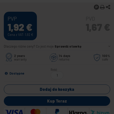
PVP
PVD
1,92
€
1,67
€
Cena z VAT: 1,92
€
Dlaczego różne ceny? Co jest moje
Sprawdź stawkę
2 years
14 days
100%
warranty
returns
safe
Ilość
Dostępne
Dodaj do koszyka
Kup Teraz