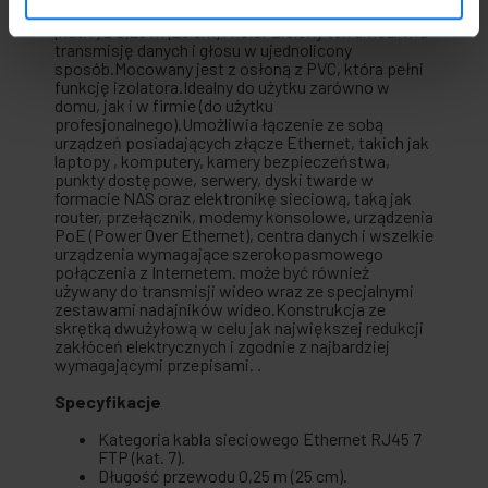
Kabel sieciowy Ethernet RJ45 kategorii 7 FTP
(kat.7) z 0,25 m (25 cm) i kolor Zielony ten umożliwia
transmisję danych i głosu w ujednolicony
sposób.Mocowany jest z osłoną z PVC, która pełni
funkcję izolatora.Idealny do użytku zarówno w
domu, jak i w firmie (do użytku
profesjonalnego).Umożliwia łączenie ze sobą
urządzeń posiadających złącze Ethernet, takich jak
laptopy , komputery, kamery bezpieczeństwa,
punkty dostępowe, serwery, dyski twarde w
formacie NAS oraz elektronikę sieciową, taką jak
router, przełącznik, modemy konsolowe, urządzenia
PoE (Power Over Ethernet), centra danych i wszelkie
urządzenia wymagające szerokopasmowego
połączenia z Internetem. może być również
używany do transmisji wideo wraz ze specjalnymi
zestawami nadajników wideo.Konstrukcja ze
skrętką dwużyłową w celu jak największej redukcji
zakłóceń elektrycznych i zgodnie z najbardziej
wymagającymi przepisami. .
Specyfikacje
Kategoria kabla sieciowego Ethernet RJ45 7
FTP (kat. 7).
Długość przewodu 0,25 m (25 cm).