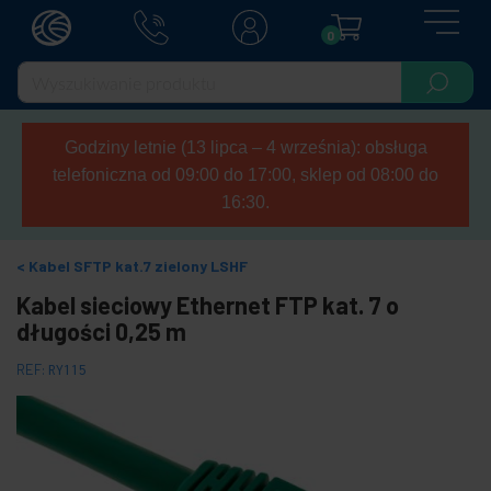
0
Godziny letnie (13 lipca – 4 września): obsługa
telefoniczna od 09:00 do 17:00, sklep od 08:00 do
16:30.
Kabel SFTP kat.7 zielony LSHF
Kabel sieciowy Ethernet FTP kat. 7 o
długości 0,25 m
REF:
RY115