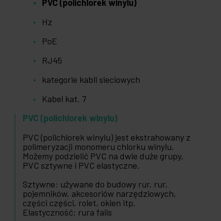
PVC (polichlorek winylu)
Hz
PoE
RJ45
kategorie kabli sieciowych
Kabel kat. 7
PVC (polichlorek winylu)
PVC (polichlorek winylu) jest ekstrahowany z
polimeryzacji monomeru chlorku winylu.
Możemy podzielić PVC na dwie duże grupy,
PVC sztywne i PVC elastyczne.
Sztywne: używane do budowy rur, rur,
pojemników, akcesoriów narzędziowych,
części części, rolet, okien itp.
Elastyczność: rura falis