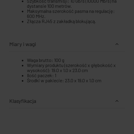
Szybkość transmisji: 10 Gb/s (10000 Mb/s) na
dystansie 100 metrów.
Maksymalna szerokość pasma na regulację:
600 MHz.
Złącza RJ45 z zakładką blokującą.
Miary i wagi
Waga brutto: 100 g
Wymiary produktu (szerokość x głębokość x
wysokość): 19.0 x 1.0 x 23.0 cm
Ilość paczek: 1
Środki w pakiecie: 23.0 x 19.0 x 1.0 cm
Klasyfikacja