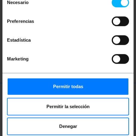
Necesario
de
Nie znalazłeś tego, czego szukałeś? Te
consentimiento
tematy mogą ci pomóc
Preferencias
sieć
kategoria
ethernet
RJ45
Estadística
łączący
LAN
Cat.7
SFTP
Marketing
LSHF
Permitir todas
Więcej informacji
Permitir la selección
Opis
Denegar