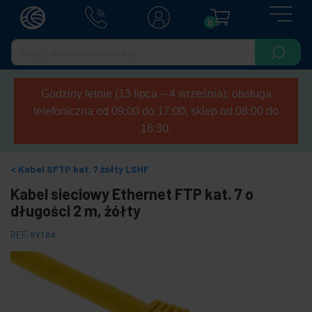
0
Godziny letnie (13 lipca – 4 września): obsługa
telefoniczna od 09:00 do 17:00, sklep od 08:00 do
16:30.
Kabel SFTP kat. 7 żółty LSHF
Kabel sieciowy Ethernet FTP kat. 7 o
długości 2 m, żółty
REF:
RY104