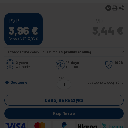
PVP
PVD
3,96
€
3,44
€
Cena z VAT: 3,96
€
Dlaczego różne ceny? Co jest moje
Sprawdź stawkę
2 years
14 days
100%
warranty
returns
safe
Ilość
Dostępne
Dostępne więcej niż 10
Dodaj do koszyka
Kup Teraz