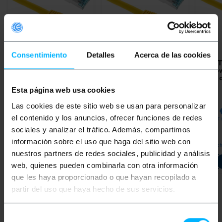
Consentimiento
Detalles
Acerca de las cookies
BEMATIK
Kabel
BEMATIK
Żółty kabel
BEMAT
sieciowy Ethernet FTP
sieciowy Ethernet kat. 7
sieciow
kat. 7 o długości 0,5 m,
FTP o długości 0,25 m
FTP o 
żółty
Esta página web usa cookies
PVP
PVD
PVP
PVD
PVP
Las cookies de este sitio web se usan para personalizar
2,19
€
1,90
€
0,96
€
0,84
€
2,72
el contenido y los anuncios, ofrecer funciones de redes
2,19
€
VAT inc.
0,96
€
VAT inc.
2,72
€
VAT 
sociales y analizar el tráfico. Además, compartimos
información sobre el uso que haga del sitio web con
REF:
REF:
Od 10 do 11 dni roboczych
Od 10 do 11 dni roboczych
Natyc
RY102
RY101
nuestros partners de redes sociales, publicidad y análisis
Ilość
Ilość
web, quienes pueden combinarla con otra información
que les haya proporcionado o que hayan recopilado a
partir del uso que haya hecho de sus servicios.
Słowa kluczowe
Selección