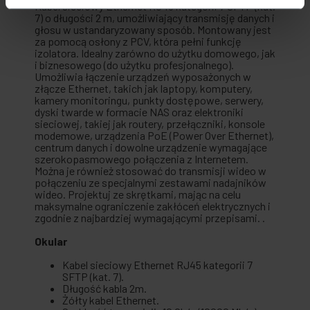
Kabel sieciowy Ethernet RJ45 kategorii 7 SFTP (kat.
7) o długości 2 m, umożliwiający transmisję danych i
głosu w ustandaryzowany sposób. Montowany jest
za pomocą osłony z PCV, która pełni funkcję
izolatora. Idealny zarówno do użytku domowego, jak
i biznesowego (do użytku profesjonalnego).
Umożliwia łączenie urządzeń wyposażonych w
złącze Ethernet, takich jak laptopy, komputery,
kamery monitoringu, punkty dostępowe, serwery,
dyski twarde w formacie NAS oraz elektroniki
sieciowej, takiej jak routery, przełączniki, konsole
modemowe, urządzenia PoE (Power Over Ethernet),
centrum danych i dowolne urządzenie wymagające
szerokopasmowego połączenia z Internetem.
Można je również stosować do transmisji wideo w
połączeniu ze specjalnymi zestawami nadajników
wideo. Projektuj ze skrętkami, mając na celu
maksymalne ograniczenie zakłóceń elektrycznych i
zgodnie z najbardziej wymagającymi przepisami. .
Okular
Kabel sieciowy Ethernet RJ45 kategorii 7
SFTP (kat. 7).
Długość kabla 2m.
Żółty kabel Ethernet.