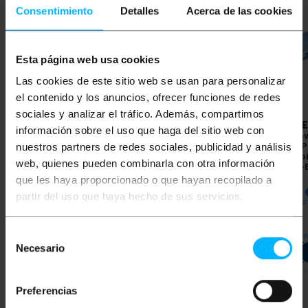
Consentimiento
Detalles
Acerca de las cookies
Esta página web usa cookies
Las cookies de este sitio web se usan para personalizar
el contenido y los anuncios, ofrecer funciones de redes
NIEDOSTĘPNY
sociales y analizar el tráfico. Además, compartimos
LANBERG
Kabel
LANBERG
Kabel
LANBE
información sobre el uso que haga del sitio web con
sieciowy Ethernet kat.
sieciowy Ethernet kat.
siecio
5e UTP 0,5 m niebieski
5e UTP o długości 20 m
5e UTP
nuestros partners de redes sociales, publicidad y análisis
PCU5-10CC-0050-B
niebieski PCU5-10CC-
m nieb
web, quienes pueden combinarla con otra información
2000-B
0025-
que les haya proporcionado o que hayan recopilado a
PVP
PVD
PVP
PVD
PVP
0,99
€
0,92
€
6,79
€
6,53
€
0,93
partir del uso que haya hecho de sus servicios.
0,99
€
VAT inc.
6,79
€
VAT inc.
0,93
€
VAT
Selección
W 3 tygodni
W 3 ty
REF:
RL112
REF:
RL230
Ilość
DAJ MI ZNAĆ, KIEDY
Necesario
de
BĘDZIE ZAPAS
consentimiento
Preferencias