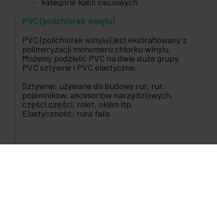
kategorie kabli sieciowych
PVC (polichlorek winylu)
PVC (polichlorek winylu) jest ekstrahowany z
polimeryzacji monomeru chlorku winylu.
Możemy podzielić PVC na dwie duże grupy,
PVC sztywne i PVC elastyczne.
Sztywne: używane do budowy rur, rur,
pojemników, akcesoriów narzędziowych,
części części, rolet, okien itp.
Elastyczność: rura falis