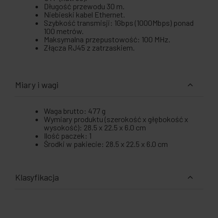
Długość przewodu 30 m.
Niebieski kabel Ethernet.
Szybkość transmisji: 1Gbps (1000Mbps) ponad
100 metrów.
Maksymalna przepustowość: 100 MHz.
Złącza RJ45 z zatrzaskiem.
Miary i wagi
Waga brutto: 477 g
Wymiary produktu (szerokość x głębokość x
wysokość): 28.5 x 22.5 x 6.0 cm
Ilość paczek: 1
Środki w pakiecie: 28.5 x 22.5 x 6.0 cm
Klasyfikacja