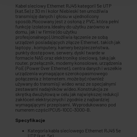
Kabel sieciowy Ethernet RJ45 kategorii 5e UTP
(kat.5e) z 30 m i kolor Niebieski ten umożliwia
transmisję danych i głosu w ujednolicony
sposób.Mocowany jest z osłoną z PVC, która pełni
funkcję izolatora.Idealny do użytku zarówno w
domu, jak i w firmie (do użytku
profesjonalnego).Umożliwia łączenie ze sobą
urządzeń posiadających złącze Ethernet, takich jak
laptopy , komputery, kamery bezpieczeństwa,
punkty dostępowe, serwery, dyski twarde w
formacie NAS oraz elektronikę sieciową, taką jak
router, przełącznik, modemy konsolowe, urządzenia
PoE (Power Over Ethernet), centra danych i wszelkie
urządzenia wymagające szerokopasmowego
połączenia z Internetem. może być również
używany do transmisji wideo wraz ze specjalnymi
zestawami nadajników wideo.Konstrukcja ze
skrętką dwużyłową w celu jak największej redukcji
zakłóceń elektrycznych i zgodnie z najbardziej
wymagającymi przepisami. Wyprodukowano pod
numerem częściPCU5-10CC-3000-B.
Specyfikacje
Kategoria kabla sieciowego Ethernet RJ45 5e
UTP (kat. 5e).