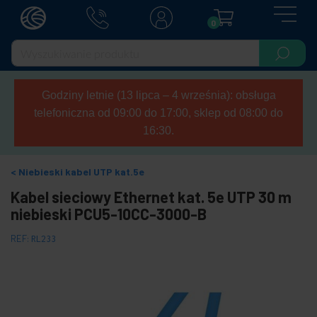
0
Godziny letnie (13 lipca – 4 września): obsługa
telefoniczna od 09:00 do 17:00, sklep od 08:00 do
16:30.
Niebieski kabel UTP kat.5e
Kabel sieciowy Ethernet kat. 5e UTP 30 m
niebieski PCU5-10CC-3000-B
REF:
RL233