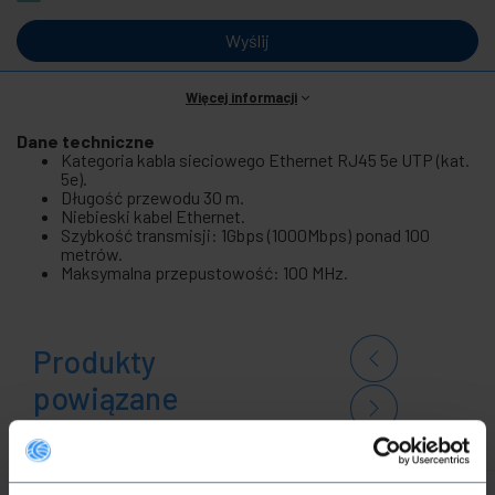
Wyślij
Więcej informacji
Dane techniczne
Kategoria kabla sieciowego Ethernet RJ45 5e UTP (kat.
5e).
Długość przewodu 30 m.
Niebieski kabel Ethernet.
Szybkość transmisji: 1Gbps (1000Mbps) ponad 100
metrów.
Maksymalna przepustowość: 100 MHz.
Produkty
powiązane