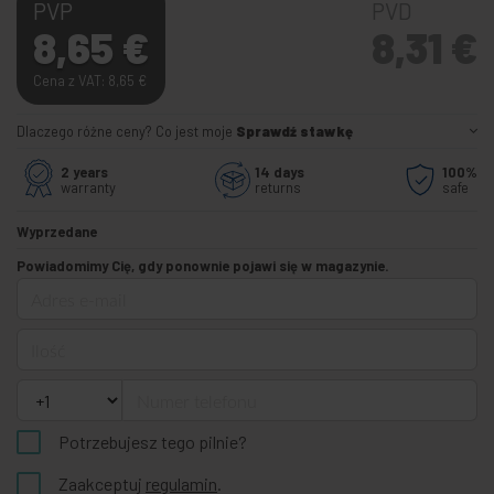
PVP
PVD
8,65
€
8,31
€
Cena z VAT: 8,65
€
Dlaczego różne ceny? Co jest moje
Sprawdź stawkę
2 years
14 days
100%
warranty
returns
safe
Wyprzedane
Powiadomimy Cię, gdy ponownie pojawi się w magazynie.
Adres e-mail
Ilość
Numer telefonu
Potrzebujesz tego pilnie?
Zaakceptuj
regulamin
.