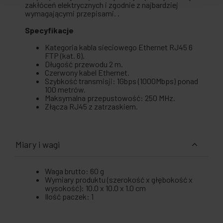
zakłóceń elektrycznych i zgodnie z najbardziej
wymagającymi przepisami. .
Specyfikacje
Kategoria kabla sieciowego Ethernet RJ45 6
FTP (kat. 6).
Długość przewodu 2 m.
Czerwony kabel Ethernet.
Szybkość transmisji: 1Gbps (1000Mbps) ponad
100 metrów.
Maksymalna przepustowość: 250 MHz.
Złącza RJ45 z zatrzaskiem.
Miary i wagi
Waga brutto: 60 g
Wymiary produktu (szerokość x głębokość x
wysokość): 10.0 x 10.0 x 1.0 cm
Ilość paczek: 1