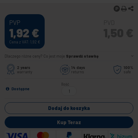
PVP
PVD
1,92
€
1,50
€
Cena z VAT: 1,92
€
Dlaczego różne ceny? Co jest moje
Sprawdź stawkę
2 years
14 days
100%
warranty
returns
safe
Ilość
Dostępne
Dodaj do koszyka
Kup Teraz