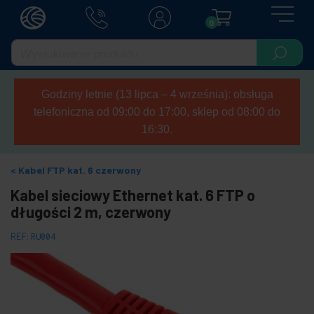
0
Godziny letnie (13 lipca – 4 września): obsługa
telefoniczna od 09:00 do 17:00, sklep od 08:00 do
16:30.
Kabel FTP kat. 6 czerwony
Kabel sieciowy Ethernet kat. 6 FTP o
długości 2 m, czerwony
REF:
RU004