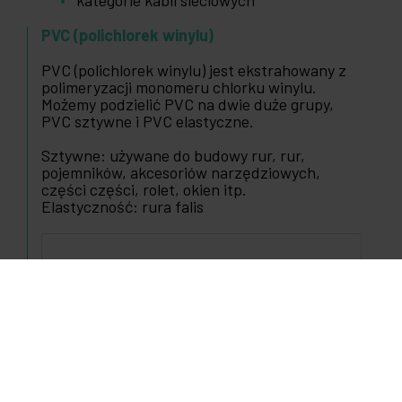
kategorie kabli sieciowych
PVC (polichlorek winylu)
PVC (polichlorek winylu) jest ekstrahowany z
polimeryzacji monomeru chlorku winylu.
Możemy podzielić PVC na dwie duże grupy,
PVC sztywne i PVC elastyczne.
Sztywne: używane do budowy rur, rur,
pojemników, akcesoriów narzędziowych,
części części, rolet, okien itp.
Elastyczność: rura falis