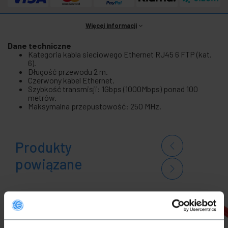
Więcej informacji
Dane techniczne
Kategoria kabla sieciowego Ethernet RJ45 6 FTP (kat.
6).
Długość przewodu 2 m.
Czerwony kabel Ethernet.
Szybkość transmisji: 1Gbps (1000Mbps) ponad 100
metrów.
Maksymalna przepustowość: 250 MHz.
Produkty
powiązane