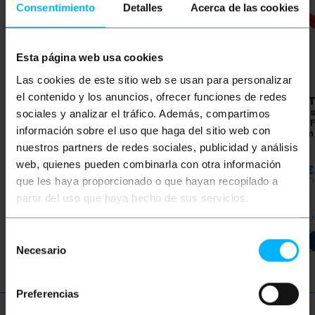
Consentimiento
Detalles
Acerca de las cookies
Esta página web usa cookies
Las cookies de este sitio web se usan para personalizar
el contenido y los anuncios, ofrecer funciones de redes
LANBERG
Kabel
BEMATIK
Czerwony
BEMAT
sieciowy Ethernet kat. 6
kabel sieciowy Ethernet
kabel 
sociales y analizar el tráfico. Además, compartimos
FTP 1,5 m Czerwony
kat. 6 FTP o długości
kat. 6 
información sobre el uso que haga del sitio web con
PCF6-10CC-0150-R
0,5 m
0,25 m
nuestros partners de redes sociales, publicidad y análisis
PVP
PVD
PVP
PVD
PVP
web, quienes pueden combinarla con otra información
1,06
€
0,83
€
1,34
€
1,05
€
1,12
€
que les haya proporcionado o que hayan recopilado a
1,06
€
VAT inc.
1,34
€
VAT inc.
1,12
€
VAT 
partir del uso que haya hecho de sus servicios.
REF:
REF:
Natychmiastowa dostawa
Natychmiastowa dostawa
Natyc
RU104
RU002
Ilość
Ilość
Selección
Necesario
de
consentimiento
Preferencias