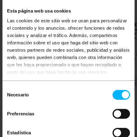
Esta página web usa cookies
NIEDOS
Las cookies de este sitio web se usan para personalizar
LANBERG
Kabel
BEMATIK
Kabel
LANBE
el contenido y los anuncios, ofrecer funciones de redes
sieciowy Ethernet kat.
sieciowy Ethernet kat.
siecio
5e UTP o długości 1 m
5e UTP o długości 1 m,
5e UTP
sociales y analizar el tráfico. Además, compartimos
żółty PCU5-10CC-0100-
żółty
żółty 
información sobre el uso que haga del sitio web con
Y
Y
PVP
PVD
PVP
PVD
PVP
nuestros partners de redes sociales, publicidad y análisis
1,05
€
0,98
€
0,99
€
0,77
€
4,04
web, quienes pueden combinarla con otra información
1,05
€
VAT inc.
0,99
€
VAT inc.
4,04
€
VAT
que les haya proporcionado o que hayan recopilado a
partir del uso que haya hecho de sus servicios.
REF:
REF:
Od 14 do 15 dni roboczych
Natychmiastowa dostawa
RL133
RL033
DAJ
Ilość
Ilość
B
Selección
Necesario
de
consentimiento
Preferencias
Słowa kluczowe
Nie znalazłeś tego, czego szukałeś? Te
Estadística
tematy mogą ci pomóc