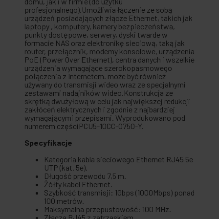
domu, jak i w firmie (do użytku
profesjonalnego).Umożliwia łączenie ze sobą
urządzeń posiadających złącze Ethernet, takich jak
laptopy , komputery, kamery bezpieczeństwa,
punkty dostępowe, serwery, dyski twarde w
formacie NAS oraz elektronikę sieciową, taką jak
router, przełącznik, modemy konsolowe, urządzenia
PoE (Power Over Ethernet), centra danych i wszelkie
urządzenia wymagające szerokopasmowego
połączenia z Internetem. może być również
używany do transmisji wideo wraz ze specjalnymi
zestawami nadajników wideo.Konstrukcja ze
skrętką dwużyłową w celu jak największej redukcji
zakłóceń elektrycznych i zgodnie z najbardziej
wymagającymi przepisami. Wyprodukowano pod
numerem częściPCU5-10CC-0750-Y.
Specyfikacje
Kategoria kabla sieciowego Ethernet RJ45 5e
UTP (kat. 5e).
Długość przewodu 7,5 m.
Żółty kabel Ethernet.
Szybkość transmisji: 1Gbps (1000Mbps) ponad
100 metrów.
Maksymalna przepustowość: 100 MHz.
Złącza RJ45 z zatrzaskiem.