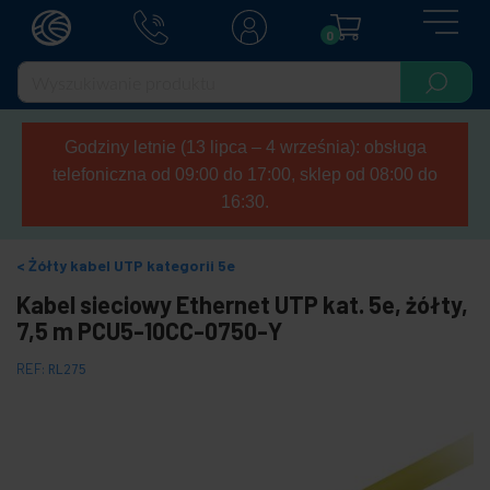
0
Godziny letnie (13 lipca – 4 września): obsługa
telefoniczna od 09:00 do 17:00, sklep od 08:00 do
16:30.
Żółty kabel UTP kategorii 5e
Kabel sieciowy Ethernet UTP kat. 5e, żółty,
7,5 m PCU5-10CC-0750-Y
REF:
RL275