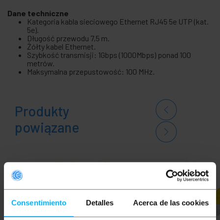
Dane techniczne
Kategoria kabla sieciowego Ethernet RJ45 5e UTP (kat.
5e).
Długość przewodu 7,5 m.
Żółty kabel Ethernet.
Szybkość transmisji: 1Gbps (1000Mbps) ponad 100
metrów.
Maksymalna przepustowość: 100 MHz.
Produkty
powiązane
Consentimiento
Detalles
Acerca de las cookies