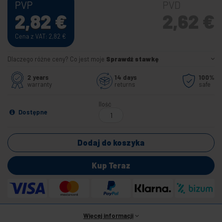
PVP
PVD
2,82
€
2,62
€
Cena z VAT: 2,82
€
Dlaczego różne ceny? Co jest moje
Sprawdź stawkę
2 years
14 days
100%
warranty
returns
safe
Ilość
Dostępne
Dodaj do koszyka
Kup Teraz
Więcej informacji