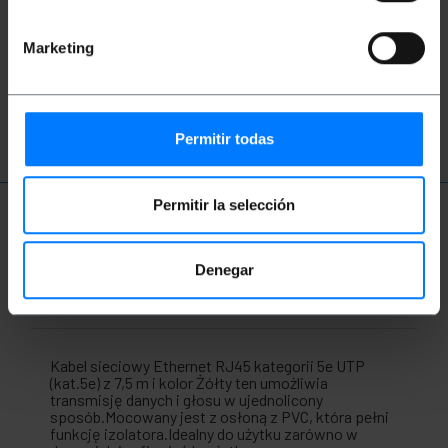
Marketing
sieć
kategoria
ethernet
RJ45
przewód łączący
LAN
Permitir todas
Permitir la selección
Więcej informacji
Denegar
Opis
Kabel sieciowy Ethernet RJ45 kategorii 5e UTP
(kat.5e) z 7,5 m i kolor Żółty ten umożliwia
transmisję danych i głosu w ujednolicony
sposób.Mocowany jest z osłoną z PVC, która pełni
funkcję izolatora.Idealny do użytku zarówno w