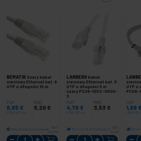
BEMATIK
Szary kabel
LANBERG
Kabel
LANBE
sieciowy Ethernet kat. 6
sieciowy Ethernet kat. 6
sieciow
UTP o długości 15 m
UTP o długości 5 m
UTP o 
szary PCU6-10CC-0500-
PCU6-
S
PVP
PVD
PVP
PVD
PVP
6,65
€
5,20
€
4,78
€
3,53
€
1,88
6,65
€
VAT inc.
4,78
€
VAT inc.
1,88
€
VAT i
REF:
REF:
Natychmiastowa dostawa
Od 14 do 15 dni roboczych
Od 14 
RJ059
RJ157
Ilość
Ilość