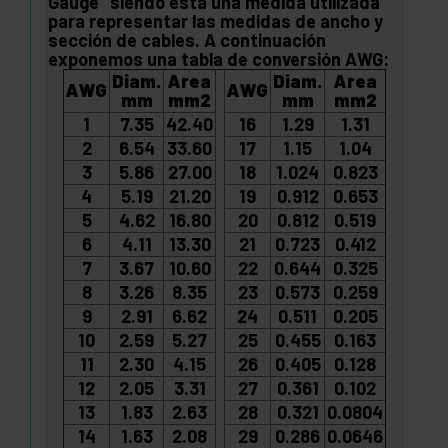
Gauge" siendo esta una medida utilizada
para representar las medidas de ancho y
sección de cables. A continuación
exponemos una tabla de conversión AWG:
Diam.
Area
Diam.
Area
AWG
AWG
mm
mm2
mm
mm2
1
7.35
42.40
16
1.29
1.31
2
6.54
33.60
17
1.15
1.04
3
5.86
27.00
18
1.024
0.823
4
5.19
21.20
19
0.912
0.653
5
4.62
16.80
20
0.812
0.519
6
4.11
13.30
21
0.723
0.412
7
3.67
10.60
22
0.644
0.325
8
3.26
8.35
23
0.573
0.259
9
2.91
6.62
24
0.511
0.205
10
2.59
5.27
25
0.455
0.163
11
2.30
4.15
26
0.405
0.128
12
2.05
3.31
27
0.361
0.102
13
1.83
2.63
28
0.321
0.0804
14
1.63
2.08
29
0.286
0.0646