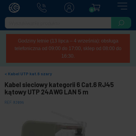
0
Godziny letnie (13 lipca – 4 września): obsługa
telefoniczna od 09:00 do 17:00, sklep od 08:00 do
16:30.
Kabel UTP kat.6 szary
Kabel sieciowy kategorii 6 Cat.6 RJ45
kątowy UTP 24AWG LAN 5 m
REF:
RJ096