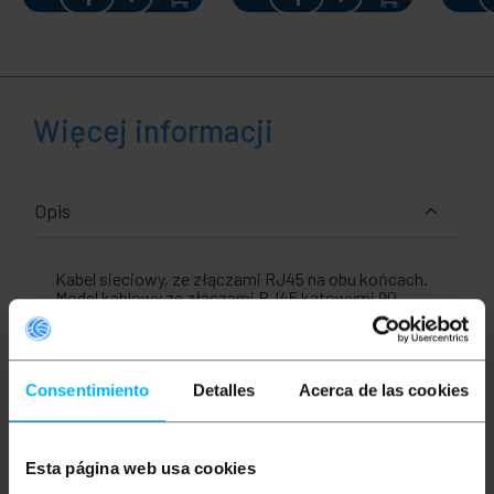
Więcej informacji
Opis
Kabel sieciowy, ze złączami RJ45 na obu końcach.
Model kablowy ze złączami RJ45 kątowymi 90
stopni (kątowe). Wysokiej jakości wąż sieciowy do
wykonywania połączeń urządzeń sieciowych, które
mają mało miejsca w złączu.
Consentimiento
Detalles
Acerca de las cookies
Dane techniczne
Kabel sieciowy montowany z kątowymi
złączami męskimi RJ45 (kąt 90 stopni).
Kabel UTP 24 AWG kategorii 6 (kat. 6).
Długość kabla: 5 m.
Esta página web usa cookies
Kolor: szary