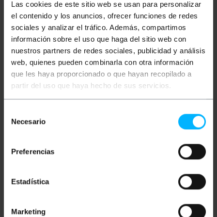
Kątowe złącza umożliwiają łatwiejszy
Las cookies de este sitio web se usan para personalizar
dostęp do złączy RJ45 przy niewielkiej
el contenido y los anuncios, ofrecer funciones de redes
przestrzeni do obracania kabli.
sociales y analizar el tráfico. Además, compartimos
información sobre el uso que haga del sitio web con
nuestros partners de redes sociales, publicidad y análisis
Miary i wagi
web, quienes pueden combinarla con otra información
que les haya proporcionado o que hayan recopilado a
Waga brutto: 206 g
partir del uso que haya hecho de sus servicios.
Wymiary produktu (szerokość x głębokość x
wysokość): 1.3 x 500.0 x 2.8 cm
Ilość paczek: 1
Selección
Środki w pakiecie: 14.0 x 14.0 x 2.5 cm
Necesario
de
consentimiento
Dokumentacja
Preferencias
Karta produktu 1
Estadística
Klasyfikacja
Marketing