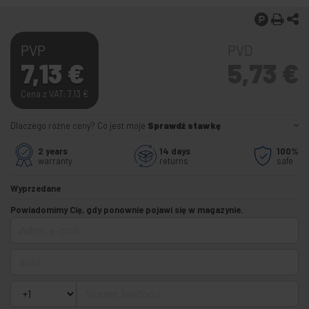
PVP
PVD
7,13
€
5,73
€
Cena z VAT: 7,13
€
Dlaczego różne ceny? Co jest moje
Sprawdź stawkę
2 years
14 days
100%
warranty
returns
safe
Wyprzedane
Powiadomimy Cię, gdy ponownie pojawi się w magazynie.
Adres e-mail
Ilość
Numer telefonu