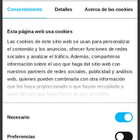
Consentimiento
Detalles
Acerca de las cookies
Więcej informacji
Esta página web usa cookies
Las cookies de este sitio web se usan para personalizar
Opis
el contenido y los anuncios, ofrecer funciones de redes
sociales y analizar el tráfico. Además, compartimos
información sobre el uso que haga del sitio web con
Kabel światłowodowy Simplex Single-Mode (SM).
nuestros partners de redes sociales, publicidad y análisis
Posiada złącze FC/PC na jednym końcu i złącze
web, quienes pueden combinarla con otra información
SC/APC na drugim końcu. W 100% sprawdzony
kabel, najwyższej jakości i LSZH (bezhalogenowy o
que les haya proporcionado o que hayan recopilado a
niskiej emisji dymu). Sekcja rdzenia centralnego i
partir del uso que haya hecho de sus servicios.
jego powłoka o grubości 9/125 mikronów (µm).
Całkowity przekrój kabla 2,0 mm (łącznie z
włóknem kevlarowym i żółtą osłoną). Długość kabla
Selección
1m.
Necesario
de
Dane techniczne
consentimiento
Kabel światłowodowy Simplex Single-Mode
(SM), który pozwala na łatwiejsze
Preferencias
zakrzywianie przewodu i lepsze dopasowanie