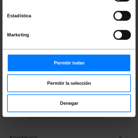
do kątów i narożników.
Posiada złącze LC/APC na jednym końcu i
złącze SC/APC na drugim końcu.
Estadística
W 100% sprawdzony kabel, najwyższej
jakości i LSZH (bezhalogenowy o niskiej
emisji dymu).
Sekcja rdzenia centralnego i jego powłoka o
Marketing
grubości 9/125 mikronów (µm).
Całkowity przekrój kabla 2,0 mm (łącznie z
włóknem kevlarowym i żółtą osłoną).
Długość kabla 1m.
Permitir todas
Miary i wagi
Permitir la selección
Waga brutto: 20 g
Wymiary produktu (szerokość x głębokość x
Denegar
wysokość): 15.0 x 15.0 x 1.0 cm
Ilość paczek: 1
Środki w pakiecie: 15.0 x 15.0 x 1.0 cm
Klasyfikacja