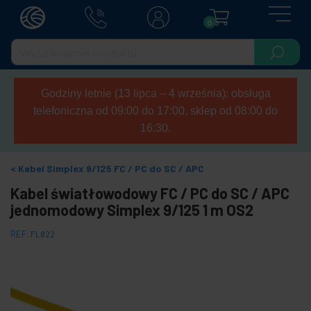
0
Godziny letnie (13 lipca – 4 września): obsługa
telefoniczna od 09:00 do 17:00, sklep od 08:00 do
16:30.
Kabel Simplex 9/125 FC / PC do SC / APC
Kabel światłowodowy FC / PC do SC / APC
jednomodowy Simplex 9/125 1 m OS2
REF:
FL022