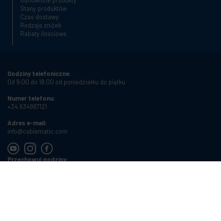
Odnowione produkty
Stany produktów
Czas dostawy
Rodzaje zniżek
Rabaty ilościowe
Godziny telefoniczne:
Od 9:00 do 18:00 od poniedziałku do piątku
Numer telefonu:
+34 934987121
Adres e-mail:
info@cablematic.com
Przechowuj godziny:
Od 8:00 do 17:00 od poniedziałku do piątku
Cablematic Dos Mil SLU, Santander 61, 08020 Barcelona, Spain
NIF:
ES-B62231261