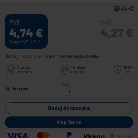
PVP
PVD
4,74
€
4,27
€
Cena z VAT: 4,74
€
Dlaczego różne ceny? Co jest moje
Sprawdź stawkę
2 years
14 days
100%
warranty
returns
safe
Ilość
Dostępne
Dodaj do koszyka
Kup Teraz