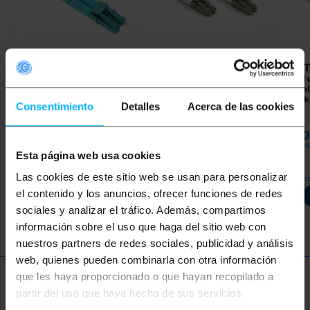
BEMATIK
Kabel
BEMATIK
Kabel
BEMAT
światłowodowy OM3
światłowodowy LC do
światł
LC/PC do LC/PC
LC wielomodowy
LC wi
wielomodowy duplex
dupleks 50/125 o
duplek
Consentimiento
Detalles
Acerca de las cookies
50/125 100m
długości 2 m
PVP
PVD
PVP
PVD
PVP
100,67
€
90,71
€
7,36
€
6,62
€
14,0
100,67
€
VAT inc.
7,36
€
VAT inc.
14,00
€
VA
Esta página web usa cookies
Las cookies de este sitio web se usan para personalizar
In 5 weeks
In 5 w
REF:
FI096
REF:
Natychmiastowa dostawa
Ilość
FX063
el contenido y los anuncios, ofrecer funciones de redes
Ilość
sociales y analizar el tráfico. Además, compartimos
información sobre el uso que haga del sitio web con
nuestros partners de redes sociales, publicidad y análisis
web, quienes pueden combinarla con otra información
que les haya proporcionado o que hayan recopilado a
Więcej informacji
partir del uso que haya hecho de sus servicios.