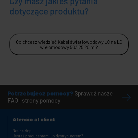
Czy masz jakieś pytania
dotyczące produktu?
Co chcesz wiedzieć Kabel światłowodowy LC na LC
wielomodowy 50/125 20 m ?
Potrzebujesz pomocy?
Sprawdź nasze
FAQ i strony pomocy
Atenció al client
Nasz sklep
Jesteś producentem lub dystrybutorem?