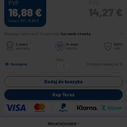
PVP
PVD
16,88
€
14,27
€
Cena z VAT: 16,88
€
Dlaczego różne ceny? Co jest moje
Sprawdź stawkę
2 years
14 days
100%
warranty
returns
safe
Ilość
Dostępne
Dostępne więcej niż 10
Dodaj do koszyka
Kup Teraz
Więcej informacji