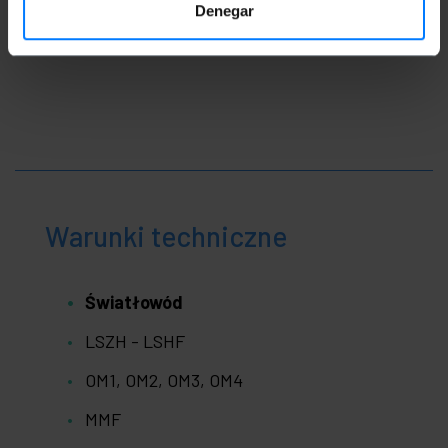
Denegar
Warunki techniczne
Światłowód
LSZH - LSHF
OM1, OM2, OM3, OM4
MMF