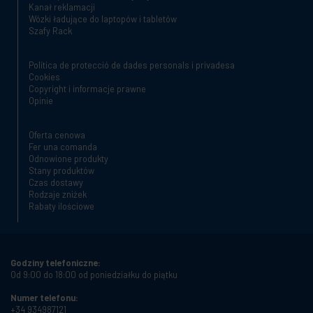
Kanał reklamacji
Wózki ładujące do laptopów i tabletów
Szafy Rack
Política de protecció de dades personals i privadesa
Cookies
Copyright i informacje prawne
Opinie
Oferta cenowa
Fer una comanda
Odnowione produkty
Stany produktów
Czas dostawy
Rodzaje zniżek
Rabaty ilościowe
Godziny telefoniczne:
Od 9:00 do 18:00 od poniedziałku do piątku
Numer telefonu:
+34 934987121