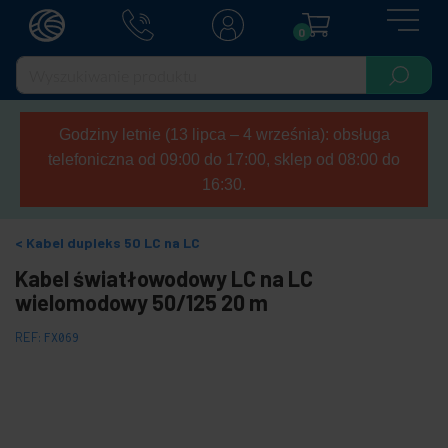
0
Godziny letnie (13 lipca – 4 września): obsługa
telefoniczna od 09:00 do 17:00, sklep od 08:00 do
16:30.
Kabel dupleks 50 LC na LC
Kabel światłowodowy LC na LC
wielomodowy 50/125 20 m
REF:
FX069