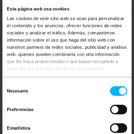
Esta página web usa cookies
Las cookies de este sitio web se usan para personalizar
Więcej informacji
el contenido y los anuncios, ofrecer funciones de redes
sociales y analizar el tráfico. Además, compartimos
información sobre el uso que haga del sitio web con
Opis
nuestros partners de redes sociales, publicidad y análisis
web, quienes pueden combinarla con otra información
que les haya proporcionado o que hayan recopilado a
Dwustronny kabel światłowodowy Multi-Mode (MM),
partir del uso que haya hecho de sus servicios.
który spełnia standard OM3 ISO-11801. Kable OM3
wykorzystują zoptymalizowane światłowód
wielomodowy 50/125 µm i pozwalają na prędkość
Selección
do 10 Gigabit Ethernet w odległości 300 m. Ma dwa
Necesario
złącza LC / PC na jednym końcu i dwa złącza SC /
de
PC na drugim końcu. 100% zweryfikowany kabel,
consentimiento
najwyższa jakość i LSZH (Low Smoke Halogen
Free). Przekrój rdzenia centralnego i jego
Preferencias
podszewka 50/125 mikronów (µm). Całkowity
przekrój każdego kabla 2.0 mm (w tym włókno
kevlarowe i zielona osłona). Długość kabla 10 m.
Estadística