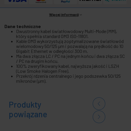
Więcej informacji
Dane techniczne
Dwustronny kabel światłowodowy Multi-Mode (MM),
który spełnia standard OM3 ISO-11801.
Kable OM3 wykorzystują zoptymalizowane światłowód
wielomodowy 50/125 µm i pozwalają na prędkość do 10
Gigabit Ethernet w odległości 300 m.
Ma dwa złącza LC / PC na jednym końcu i dwa złącza SC
/ PC na drugim końcu.
100% zweryfikowany kabel, najwyższa jakość i LSZH
(Low Smoke Halogen Free).
Przekrój rdzenia centralnego i jego podszewka 50/125
mikronów (µm).
Produkty
powiązane