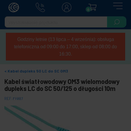
0
Godziny letnie (13 lipca – 4 września): obsługa
telefoniczna od 09:00 do 17:00, sklep od 08:00 do
16:30.
Kabel dupleks 50 LC do SC OM3
Kabel światłowodowy OM3 wielomodowy
dupleks LC do SC 50/125 o długości 10m
REF:
FY087