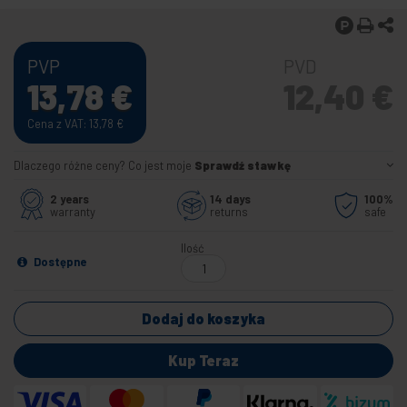
PVP
PVD
13,78
€
12,40
€
Cena z VAT: 13,78
€
Dlaczego różne ceny? Co jest moje
Sprawdź stawkę
2 years
14 days
100%
warranty
returns
safe
Ilość
Dostępne
Dodaj do koszyka
Kup Teraz