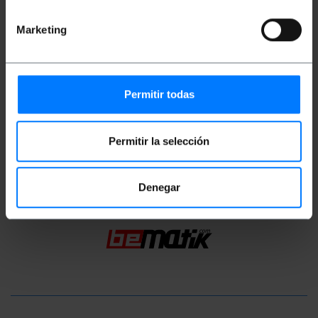
Miary i wagi
Marketing
Waga brutto: 93 g
Wymiary produktu (szerokość x głębokość x
wysokość): 18.0 x 18.0 x 2.6 cm
Ilość paczek: 1
Permitir todas
Środki w pakiecie: 18.0 x 18.0 x 2.6 cm
Permitir la selección
Klasyfikacja
Denegar