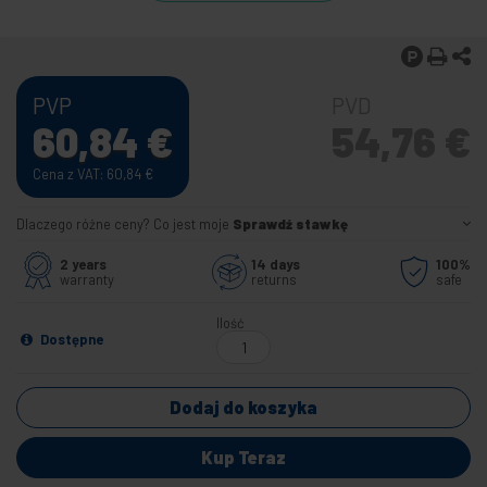
PVP
PVD
60,84
€
54,76
€
Cena z VAT: 60,84
€
Dlaczego różne ceny? Co jest moje
Sprawdź stawkę
2 years
14 days
100%
warranty
returns
safe
Ilość
Dostępne
Dodaj do koszyka
Kup Teraz