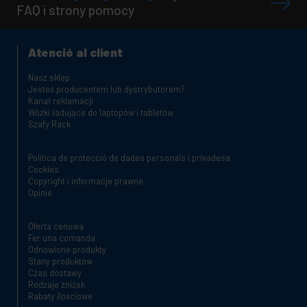
FAQ i strony pomocy
Atenció al client
Nasz sklep
Jesteś producentem lub dystrybutorem?
Kanał reklamacji
Wózki ładujące do laptopów i tabletów
Szafy Rack
Política de protecció de dades personals i privadesa
Cookies
Copyright i informacje prawne
Opinie
Oferta cenowa
Fer una comanda
Odnowione produkty
Stany produktów
Czas dostawy
Rodzaje zniżek
Rabaty ilościowe