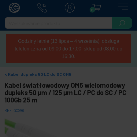
0
Godziny letnie (13 lipca – 4 września): obsługa
telefoniczna od 09:00 do 17:00, sklep od 08:00 do
16:30.
Kabel dupleks 50 LC do SC OM5
Kabel światłowodowy OM5 wielomodowy
dupleks 50 µm / 125 µm LC / PC do SC / PC
100Gb 25 m
REF:
GC090