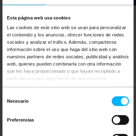
Esta página web usa cookies
Las cookies de este sitio web se usan para personalizar
el contenido y los anuncios, ofrecer funciones de redes
Więcej informacji
sociales y analizar el tráfico. Además, compartimos
información sobre el uso que haga del sitio web con
nuestros partners de redes sociales, publicidad y análisis
Opis
web, quienes pueden combinarla con otra información
que les haya proporcionado o que hayan recopilado a
partir del uso que haya hecho de sus servicios.
Wielomodowy dupleksowy kabel światłowodowy
(MM) zgodny ze standardem OM5 (ANSI / TIA
492AAE). Kable OM5 wykorzystują
zoptymalizowane włókno wielomodowe WBMMF o
Selección
wielkości 50/125 µm i zapewniają prędkość do 100
Necesario
de
Gigabit na odległość do 100 m. Posiada podwójne
consentimiento
złącze LC / PC na jednym końcu i podwójne złącze
SC / PC na drugim końcu. 100% zweryfikowany
Preferencias
kabel, najwyższa jakość i LSZH (Low Smoke
Halogen Free). Przekrój rdzenia centralnego i jego
podszewka 50/125 mikronów (µm). Całkowity
przekrój każdego kabla 3,0 mm (w tym włókno