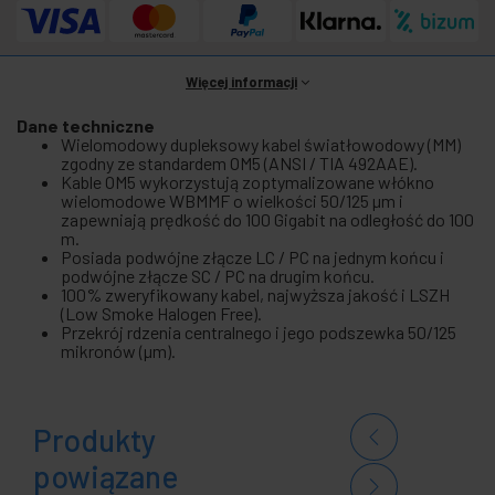
Więcej informacji
Dane techniczne
Wielomodowy dupleksowy kabel światłowodowy (MM)
zgodny ze standardem OM5 (ANSI / TIA 492AAE).
Kable OM5 wykorzystują zoptymalizowane włókno
wielomodowe WBMMF o wielkości 50/125 µm i
zapewniają prędkość do 100 Gigabit na odległość do 100
m.
Posiada podwójne złącze LC / PC na jednym końcu i
podwójne złącze SC / PC na drugim końcu.
100% zweryfikowany kabel, najwyższa jakość i LSZH
(Low Smoke Halogen Free).
Przekrój rdzenia centralnego i jego podszewka 50/125
mikronów (µm).
Produkty
powiązane