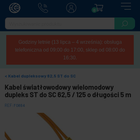
0
Godziny letnie (13 lipca – 4 września): obsługa
telefoniczna od 09:00 do 17:00, sklep od 08:00 do
16:30.
Kabel dupleksowy 62,5 ST do SC
Kabel światłowodowy wielomodowy
dupleks ST do SC 62,5 / 125 o długości 5 m
REF:
FO084