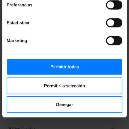
Kabel światłowodowy wielomodowy duplex
Preferencias
62,5/125 ST o długości 5 m.
Typ kabla światłowodowego Duplex Multi-
Mode (MM).
Złącza 2 x ST/PC na jednym końcu, 2 x SC/PC
Estadística
na drugim końcu.
Kabel sprawdzony w 100%.
Klasyfikacja LSZH (bezhalogenowa o niskiej
Marketing
emisji dymu).
Przekrój rdzenia 62,5/125 mikronów (µm).
Całkowity przekrój kabla 3,0 mm (w tym
włókno kevlarowe i osłona).
Kolor strąków pomarańczowy.
Długość kabla 5 metrów.
Permitir todas
Permitir la selección
Miary i wagi
Waga brutto: 120 g
Denegar
Ilość paczek: 1
Klasyfikacja