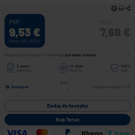
PVP
PVD
9,53
€
7,68
€
Cena z VAT: 9,53
€
Dlaczego różne ceny? Co jest moje
Sprawdź stawkę
2 years
14 days
100%
warranty
returns
safe
Ilość
Dostępne
Dostępne więcej niż 10
Dodaj do koszyka
Kup Teraz