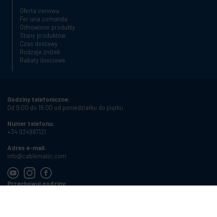
Oferta cenowa
Fer una comanda
Odnowione produkty
Stany produktów
Czas dostawy
Rodzaje zniżek
Rabaty ilościowe
Godziny telefoniczne:
Od 9:00 do 18:00 od poniedziałku do piątku
Numer telefonu:
+34 934987121
Adres e-mail:
info@cablematic.com
Przechowuj godziny:
Od 8:00 do 17:00 od poniedziałku do piątku
Cablematic Dos Mil SLU, Santander 61, 08020 Barcelona, Spain