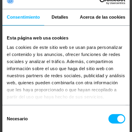
Więcej informacji
Consentimiento
Detalles
Acerca de las cookies
Opis
Esta página web usa cookies
Las cookies de este sitio web se usan para personalizar
Kabel światłowodowy Duplex Multi-Mode (MM)
el contenido y los anuncios, ofrecer funciones de redes
idealny do zastosowań w sieciach
światłowodowych, systemach transmisji danych,
sociales y analizar el tráfico. Además, compartimos
routerach, serwerach i innych połączeniach
información sobre el uso que haga del sitio web con
światłowodowych, które wymagają dużej prędkości
i niskiej utraty sygnału. Kabel światłowodowy
nuestros partners de redes sociales, publicidad y análisis
posiadający dwa złącza ST/PC na jednym końcu i
web, quienes pueden combinarla con otra información
dwa złącza SC/PC na drugim. Klasyfikacja LSZH
(Low Smoke Halogen Free) gwarantuje, że w
que les haya proporcionado o que hayan recopilado a
przypadku pożaru kabel nie będzie emitował
partir del uso que haya hecho de sus servicios.
toksycznych oparów ani gazów halogenowych, co
czyni go bezpieczną opcją do stosowania w
instalacjach wewnętrznych lub w środowiskach
Selección
zamkniętych, gdzie niezbędna jest ochrona przed
Necesario
dymem.
de
consentimiento
Szczegółowe specyfikacje