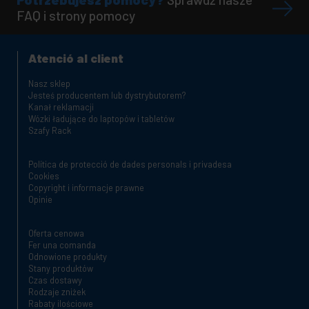
FAQ i strony pomocy
Atenció al client
Nasz sklep
Jesteś producentem lub dystrybutorem?
Kanał reklamacji
Wózki ładujące do laptopów i tabletów
Szafy Rack
Política de protecció de dades personals i privadesa
Cookies
Copyright i informacje prawne
Opinie
Oferta cenowa
Fer una comanda
Odnowione produkty
Stany produktów
Czas dostawy
Rodzaje zniżek
Rabaty ilościowe