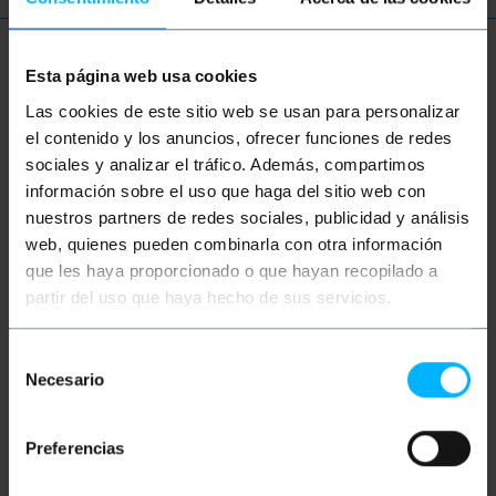
Więcej informacji
Esta página web usa cookies
Las cookies de este sitio web se usan para personalizar
el contenido y los anuncios, ofrecer funciones de redes
Opis
sociales y analizar el tráfico. Además, compartimos
información sobre el uso que haga del sitio web con
nuestros partners de redes sociales, publicidad y análisis
Kabel szeregowy ze złączami szeregowymi DB9-
Female na jednym końcu i DB9-Male na drugim
web, quienes pueden combinarla con otra información
końcu. Kabel 9-żyłowy z wyprowadzeniem pin-to-
que les haya proporcionado o que hayan recopilado a
pin. Długość kabla 3 metry. Kabel komunikacyjny
DB9, znany również jako kabel szeregowy lub kabel
partir del uso que haya hecho de sus servicios.
portu szeregowego, jest powszechnie używany do
szeregowej transmisji danych pomiędzy
urządzeniami elektronicznymi. Złącze DB9 to
Selección
złącze 9-pinowe, które jest zwykle stosowane w
Necesario
de
urządzeniach takich jak komputery, drukarki,
modemy, sprzęt sieciowy, przemysłowe systemy
consentimiento
sterowania itp.
Preferencias
Dane techniczne