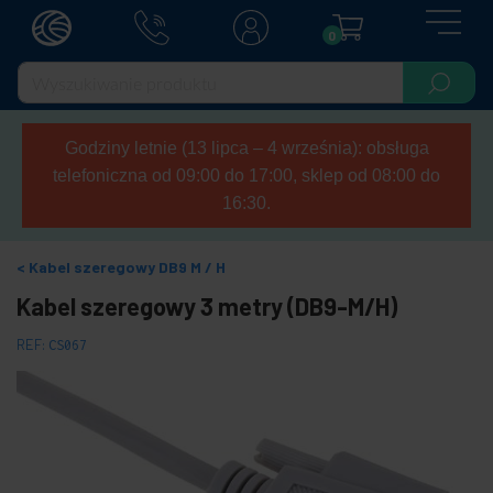
0
Godziny letnie (13 lipca – 4 września): obsługa
telefoniczna od 09:00 do 17:00, sklep od 08:00 do
16:30.
Kabel szeregowy DB9 M / H
Kabel szeregowy 3 metry (DB9-M/H)
REF:
CS067