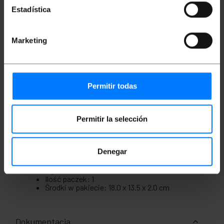
Kabel do komunikacji szeregowej DB9 ze
Estadística
złączem żeńskim na jednym końcu i złączem
męskim na drugim.
Idealny do tworzenia połączeń między
urządzeniami komunikacyjnymi, takimi jak
Marketing
drukarki, modemy, sprzęt sieciowy lub
przemysłowe systemy sterowania.
Połączenia między złączami są typu pin-1, 2-
2, 3-3, 4-4, 5-5, 6-6, 7-7, 8-8, 9-9
Długość kabla 3 metry.
Permitir todas
Szary.
Permitir la selección
Miary i wagi
Denegar
Waga brutto: 120 g
Wymiary produktu (szerokość x głębokość x
wysokość): 18.0 x 13.5 x 2.0 cm
Ilość paczek: 1
Środki w pakiecie: 18.0 x 13.5 x 2.0 cm
Dokumentacja