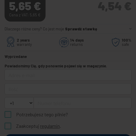
5,65
€
4,54
€
Cena z VAT: 5,65
€
Dlaczego różne ceny? Co jest moje
Sprawdź stawkę
2 years
14 days
100%
warranty
returns
safe
Wyprzedane
Powiadomimy Cię, gdy ponownie pojawi się w magazynie.
Adres e-mail
Ilość
Numer telefonu
Potrzebujesz tego pilnie?
Zaakceptuj
regulamin
.