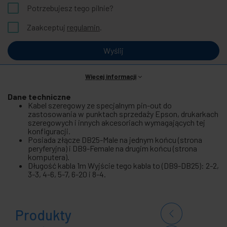
Potrzebujesz tego pilnie?
Zaakceptuj
regulamin
.
Wyślij
Więcej informacji
Dane techniczne
Kabel szeregowy ze specjalnym pin-out do
zastosowania w punktach sprzedaży Epson, drukarkach
szeregowych i innych akcesoriach wymagających tej
konfiguracji.
Posiada złącze DB25-Male na jednym końcu (strona
peryferyjna) i DB9-Female na drugim końcu (strona
komputera).
Długość kabla 1m Wyjście tego kabla to (DB9-DB25): 2-2,
3-3, 4-6, 5-7, 6-20 i 8-4.
Produkty