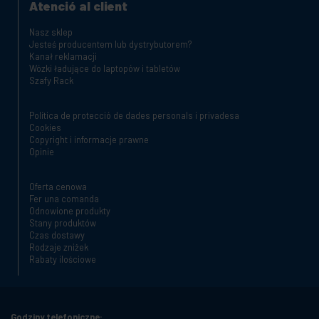
Atenció al client
Nasz sklep
Jesteś producentem lub dystrybutorem?
Kanał reklamacji
Wózki ładujące do laptopów i tabletów
Szafy Rack
Política de protecció de dades personals i privadesa
Cookies
Copyright i informacje prawne
Opinie
Oferta cenowa
Fer una comanda
Odnowione produkty
Stany produktów
Czas dostawy
Rodzaje zniżek
Rabaty ilościowe
Godziny telefoniczne: