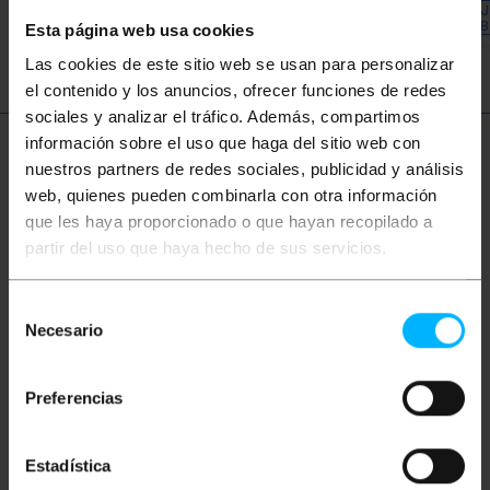
NM041
DAJ MI ZNAĆ, KIEDY
DAJ
Ilość
BĘDZIE ZAPAS
B
Esta página web usa cookies
Las cookies de este sitio web se usan para personalizar
el contenido y los anuncios, ofrecer funciones de redes
sociales y analizar el tráfico. Además, compartimos
información sobre el uso que haga del sitio web con
Więcej informacji
nuestros partners de redes sociales, publicidad y análisis
web, quienes pueden combinarla con otra información
que les haya proporcionado o que hayan recopilado a
Opis
partir del uso que haya hecho de sus servicios.
Selección
Kabel szeregowy ze specjalnym pin-out do
Necesario
zastosowania w punktach sprzedaży Epson,
de
drukarkach szeregowych i innych akcesoriach
consentimiento
wymagających tej konfiguracji. Posiada złącze
DB25-Male na jednym końcu (strona peryferyjna) i
Preferencias
DB9-Female na drugim końcu (strona komputera).
Długość kabla 1m Wyjście tego kabla to (DB9-DB25):
2-2, 3-3, 4-6, 5-7, 6-20 i 8-4.
Estadística