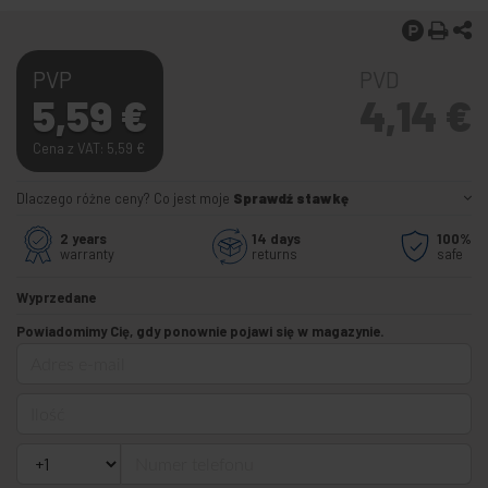
PVP
PVD
5,59
€
4,14
€
Cena z VAT: 5,59
€
Dlaczego różne ceny? Co jest moje
Sprawdź stawkę
2 years
14 days
100%
warranty
returns
safe
Wyprzedane
Powiadomimy Cię, gdy ponownie pojawi się w magazynie.
Adres e-mail
Ilość
Numer telefonu