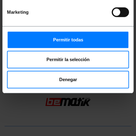
Miary i wagi
Marketing
Waga brutto: 70 g
Wymiary produktu (szerokość x głębokość x
wysokość): 15.0 x 14.0 x 2.0 cm
Ilość paczek: 1
Permitir todas
Środki w pakiecie: 15.0 x 14.0 x 2.0 cm
Permitir la selección
Klasyfikacja
Denegar