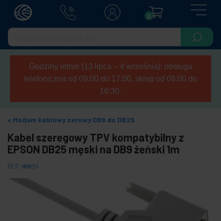
0
Godziny letnie (13 lipca – 4 września): obsługa
telefoniczna od 09:00 do 17:00, sklep od 08:00 do
16:30.
Modem kablowy zerowy DB9 do DB25
Kabel szeregowy TPV kompatybilny z
EPSON DB25 męski na DB9 żeński 1m
REF:
NM051