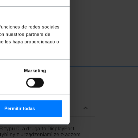
 funciones de redes sociales
con nuestros partners de
ue les haya proporcionado o
Marketing
Permitir todas
 typu C, a druga to DisplayPort.
tybilny z urządzeniami ze złączem