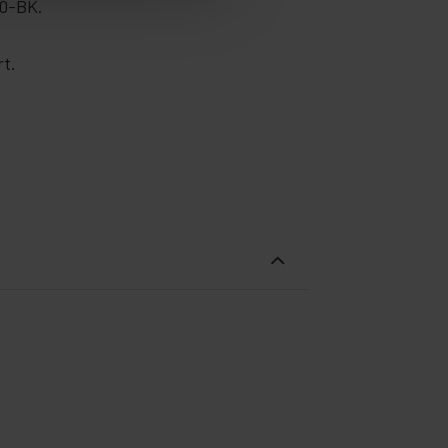
30-BK.
rt.