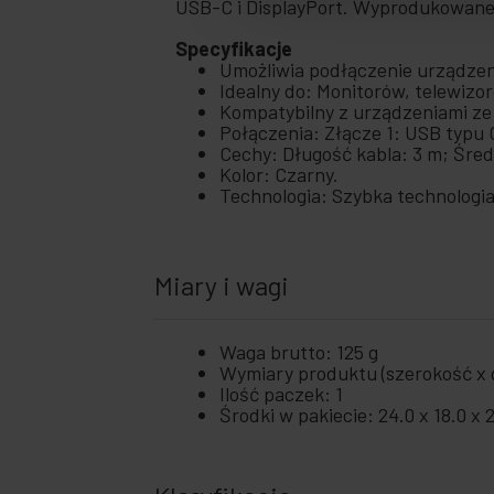
USB-C i DisplayPort. Wyprodukowan
+
Czas
Specyfikacje
wolny
Umożliwia podłączenie urządzen
+
Strefa
Idealny do: Monitorów, telewizor
medyczna
Kompatybilny z urządzeniami ze
Połączenia: Złącze 1: USB typu C
Cechy: Długość kabla: 3 m; Śred
Kolor: Czarny.
Technologia: Szybka technologi
Miary i wagi
Waga brutto: 125 g
Wymiary produktu (szerokość x g
Ilość paczek: 1
Środki w pakiecie: 24.0 x 18.0 x 