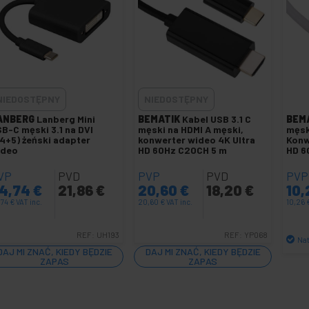
NIEDOSTĘPNY
NIEDOSTĘPNY
ANBERG
Lanberg Mini
BEMATIK
Kabel USB 3.1 C
BEM
B-C męski 3.1 na DVI
męski na HDMI A męski,
męsk
4+5) żeński adapter
konwerter wideo 4K Ultra
Konw
ideo
HD 60Hz C20CH 5 m
HD 6
VP
PVD
PVP
PVD
PVP
4,74
€
21,86
€
20,60
€
18,20
€
10
,74
€
VAT inc.
20,60
€
VAT inc.
10,26
REF:
UH193
REF:
YP068
Na
DAJ MI ZNAĆ, KIEDY BĘDZIE
DAJ MI ZNAĆ, KIEDY BĘDZIE
ZAPAS
ZAPAS