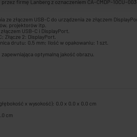
e przez firmę Lanberg z oznaczeniem CA-CMDP-10CU-00
ia ze złączem USB-C do urządzenia ze złączem DisplayPo
ów, projektorów itp.
 złączem USB-C i DisplayPort.
; Złącze 2: DisplayPort.
nica drutu: 0,5 mm; Ilość w opakowaniu: 1 szt.
a zapewniająca optymalną jakość obrazu.
łębokość x wysokość): 0.0 x 0.0 x 0.0 cm
2.0 cm