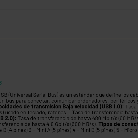
B
USB (Universal Serial Bus) es un estándar que define los ca
un bus para conectar, comunicar ordenadores, periféricos y
ocidades de transmisión
Baja velocidad (USB 1.0):
Tasa 
s) usado en teclado, ratones... Tasa de transferencia hasta
B 2.0):
Tasa de transferencia de hasta 480 Mbit/s (60 MB/
nsferencia de hasta 4,8 Gbit/s (600 MB/s).
Tipos de conec
e B (4 pines) 3 - Mini A (5 pines) 4 - Mini B (5 pines) 5 - Micro