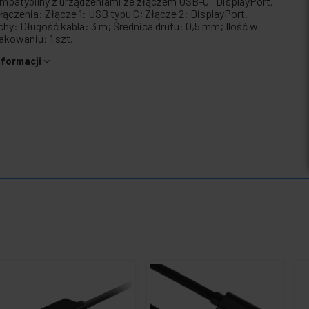
mpatybilny z urządzeniami ze złączem USB-C i DisplayPort.
łączenia: Złącze 1: USB typu C; Złącze 2: DisplayPort.
chy: Długość kabla: 3 m; Średnica drutu: 0,5 mm; Ilość w
akowaniu: 1 szt.
nformacji