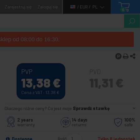
Zarejestruj się
Zaloguj się
/ EUR /
PL
0
sklep od 08:00 do 16:30.
PVP
PVD
13,38
€
11,31
€
Cena z VAT: 13,38
€
Dlaczego różne ceny? Co jest moje
Sprawdź stawkę
2 years
14 days
100%
warranty
returns
safe
Ilość
Dostępne
Tylko 8 jednostek