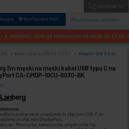
+34 934987121
okujące
🛠️ Konfigurator Rack
a – 4 września): obsługa telefoniczna od 09:00 do 17:00, 
 USB
Kabel i adapter USB 3.0, 3.1 i 3.2
Adapter USB 3.0 do
rg 3m męski na męski kabel USB typu C na
ayPort CA-CMDP-10CU-0030-BK
63
chniczne
ożliwia podłączenie urządzenia ze złączem USB-C do
ządzenia ze złączem DisplayPort.
ealny do: Monitorów, telewizorów, projektorów itp.