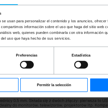
s
b se usan para personalizar el contenido y los anuncios, ofrecer
s, compartimos información sobre el uso que haga del sitio web 
 análisis web, quienes pueden combinarla con otra información q
r del uso que haya hecho de sus servicios.
Preferencias
Estadística
Permitir la selección
rednicy 0,5 mm. Składa się z dwóch złączy: pierwsza to USB
dealny do monitorów, telewizorów, projektorów itp. Kompa