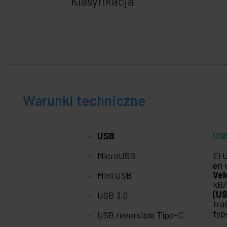
Klasyfikacja
Warunki techniczne
USB
US
MicroUSB
El 
en 
Vel
Mini USB
kB/
(US
USB 3.0
tra
typ
USB reversible Tipo-C