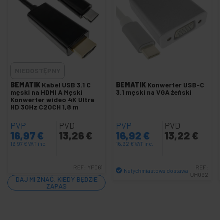
Kabel USB 3.0 / 3.1 MicroUSB-M / M
Kabel USB 3.0 / 3.1 typu C.
Kabel USB 3.2 i 3.1 typu C
20-pinowy kabel USB 3.0 i adapter
Stacja dokująca USB-C HDMI VGA Ethernet
NIEDOSTĘPNY
Gniazdo USB 3.0 na płycie głównej
BEMATIK
Kabel USB 3.1 C
BEMATIK
Konwerter USB-C
męski na HDMI A Męski
3.1 męski na VGA żeński
kable piorunowe USB
Konwerter wideo 4K Ultra
+
HD 30Hz C20CH 1,8 m
Kable i adaptery USB 4.0
Koncentrator USB
PVP
PVD
PVP
PVD
16,97
€
13,26
€
16,92
€
13,22
€
+
Przedłużacz kabla USB
16,97
€
VAT inc.
16,92
€
VAT inc.
Gadżety USB
Interfejs USB
REF:
YP061
REF:
Natychmiastowa dostawa
UH092
DAJ MI ZNAĆ, KIEDY BĘDZIE
Czytniki kart pamięci USB
Ilość
ZAPAS
+
Zasilany przez USB
Różne produkty przez USB