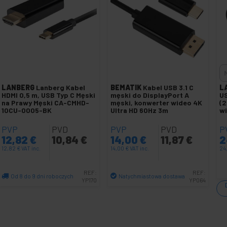
LANBERG
Lanberg Kabel
BEMATIK
Kabel USB 3.1 C
L
HDMI 0,5 m, USB Typ C Męski
męski do DisplayPort A
US
na Prawy Męski CA-CMHD-
męski, konwerter wideo 4K
(2
10CU-0005-BK
Ultra HD 60Hz 3m
w
PVP
PVD
PVP
PVD
P
12,82
€
10,84
€
14,00
€
11,87
€
2
12,82
€
VAT inc.
14,00
€
VAT inc.
24
REF:
REF:
Od 8 do 9 dni roboczych
Natychmiastowa dostawa
YP170
YP064
Ilość
Ilość