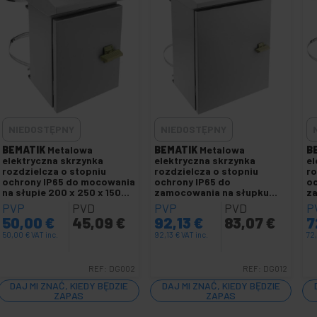
NIEDOSTĘPNY
NIEDOSTĘPNY
BEMATIK
Metalowa
BEMATIK
Metalowa
B
elektryczna skrzynka
elektryczna skrzynka
el
rozdzielcza o stopniu
rozdzielcza o stopniu
ro
ochrony IP65 do mocowania
ochrony IP65 do
oc
na słupie 200 x 250 x 150
zamocowania na słupku
z
mm
300 x 400 x 200 mm
30
PVP
PVD
PVP
PVD
P
50,00
€
45,09
€
92,13
€
83,07
€
7
50,00
€
VAT inc.
92,13
€
VAT inc.
72
REF:
DG002
REF:
DG012
DAJ MI ZNAĆ, KIEDY BĘDZIE
DAJ MI ZNAĆ, KIEDY BĘDZIE
ZAPAS
ZAPAS