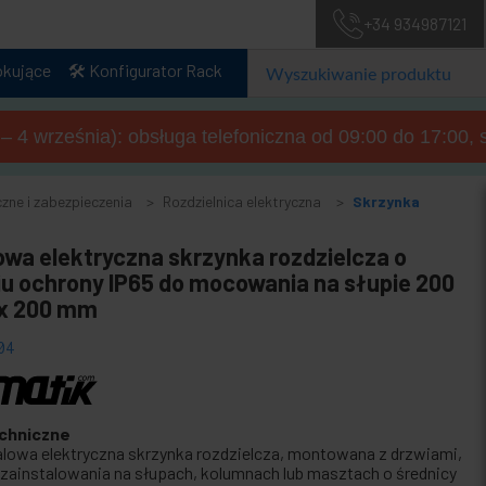
+34 934987121
okujące
🛠️ Konfigurator Rack
a – 4 września): obsługa telefoniczna od 09:00 do 17:00, 
czne i zabezpieczenia
Rozdzielnica elektryczna
Skrzynka
owa elektryczna skrzynka rozdzielcza o
iu ochrony IP65 do mocowania na słupie 200
 x 200 mm
04
chniczne
alowa elektryczna skrzynka rozdzielcza, montowana z drzwiami,
 zainstalowania na słupach, kolumnach lub masztach o średnicy