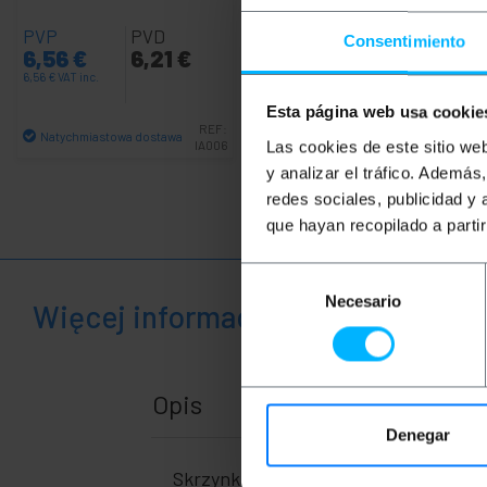
PVP
PVD
PVP
PVD
Consentimiento
6,56
€
6,21
€
10,68
€
8,59
€
6,56
€
VAT inc.
10,68
€
VAT inc.
Esta página web usa cookie
REF:
REF:
Natychmiastowa dostawa
Natychmiastowa dostawa
IA006
HG006
Las cookies de este sitio we
Ilość
Ilość
y analizar el tráfico. Ademá
redes sociales, publicidad y
que hayan recopilado a parti
Selección
Necesario
de
Więcej informacji
consentimiento
Opis
Denegar
Skrzynka rozdzielcza zamontowana do 