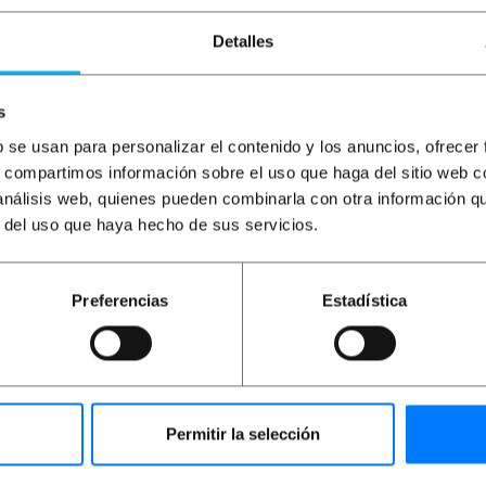
PVP
PVD
PVP
PVD
P
Detalles
0,88
€
0,66
€
10,82
€
8,68
€
4
0,88
€
VAT inc.
10,82
€
VAT inc.
4,
s
REF:
REF:
Natychmiastowa dostawa
Natychmiastowa dostawa
RL052
RM060
b se usan para personalizar el contenido y los anuncios, ofrecer
Ilość
Ilość
s, compartimos información sobre el uso que haga del sitio web 
 análisis web, quienes pueden combinarla con otra información q
r del uso que haya hecho de sus servicios.
Preferencias
Estadística
Permitir la selección
instalacji na słupie. Konstrukcja metalowa z drzwiczkami