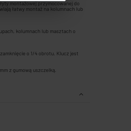
m płyty montażowej przymocowanej do
liwiają łatwy montaż na kolumnach lub
łupach, kolumnach lub masztach o
amknięcie o 1/4 obrotu. Klucz jest
3 mm z gumową uszczelką.