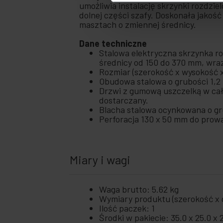
umożliwia instalację skrzynki rozdzi
dolnej części szafy. Doskonała jakość
masztach o zmiennej średnicy.
Dane techniczne
Stalowa elektryczna skrzynka r
średnicy od 150 do 370 mm, wra
Rozmiar (szerokość x wysokość 
Obudowa stalowa o grubości 1,2
Drzwi z gumową uszczelką w cały
dostarczany.
Blacha stalowa ocynkowana o g
Perforacja 130 x 50 mm do prow
Miary i wagi
Waga brutto: 5.62 kg
Wymiary produktu (szerokość x g
Ilość paczek: 1
Środki w pakiecie: 35.0 x 25.0 x 