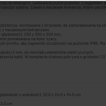
elczej na zewnątrz. Całkowicie puste pudełko, z wyjątkie
 i bardzo solidny. Zawiera metalowe kołnierze, które umoż
ozdzielcza, montowana z drzwiami, do zainstalowania na s
z z metalowymi kołnierzami.
x głębokość): 200 x 300 x 200 mm.
 mm pomalowana na kolor szary.
m profilu, aby zapewnić szczelność na poziomie IP65. Ma z
rubości 2 mm, do montażu elementów elektrycznych.
adzenia kabli. W komplecie stalowa pokrywa o grubości 1,
łębokość x wysokość): 22.0 x 24.0 x 34.0 cm
23.0 cm