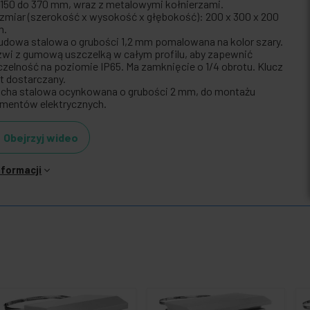
 150 do 370 mm, wraz z metalowymi kołnierzami.
zmiar (szerokość x wysokość x głębokość): 200 x 300 x 200
m.
udowa stalowa o grubości 1,2 mm pomalowana na kolor szary.
zwi z gumową uszczelką w całym profilu, aby zapewnić
czelność na poziomie IP65. Ma zamknięcie o 1/4 obrotu. Klucz
st dostarczany.
acha stalowa ocynkowana o grubości 2 mm, do montażu
ementów elektrycznych.
Obejrzyj wideo
nformacji