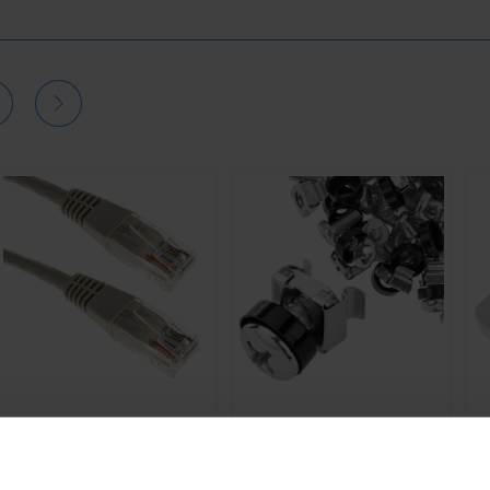
BEMATIK
Szary kabel
RACKMATIC
Śruby M5 do
B
sieciowy Ethernet kat. 5e
stojaka-19 50 sztuk
16
UTP o długości 0,5 m
m