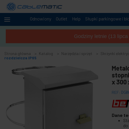
Odnowiony
Outlet
Help
Słupki parkingowe i bl
+
Kable
i sieci
Godziny letnie (13 lipc
+
Szafy i
serwery
Strona główna
Katalog
Narzędzia i sprzęt
Skrzynki elektry
Audio
rozdzielcza IP65
+
i
Metal
wideo
stopn
+
Oświetlenie
x 300
i dźwięk
+
REF:
DG0
Fotografia
-
Narzędzia
i sprzęt
Dane te
St
+
Akcesoria do podłóg, drzwi i okien
do