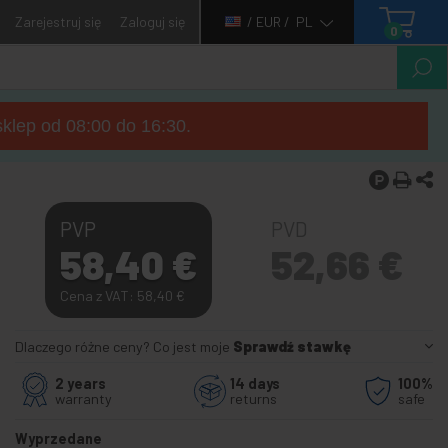
Zarejestruj się
Zaloguj się
/ EUR /
PL
0
sklep od 08:00 do 16:30.
PVP
PVD
58,40
€
52,66
€
Cena z VAT: 58,40
€
Dlaczego różne ceny? Co jest moje
Sprawdź stawkę
2 years
14 days
100%
warranty
returns
safe
Wyprzedane