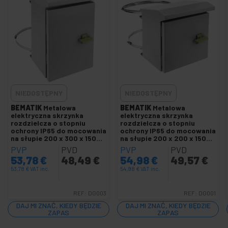
Wpuszczana metalowa skrzynka rozdzielcza
Metalowa skrzynka rozdzielcza
Szyna DIN lub szyna
+
Pola rejestracyjne
+
Zabezpieczenia i sterowanie elektryczne
NIEDOSTĘPNY
NIEDOSTĘPNY
+
Zamki bezpieczeństwa
BEMATIK
Metalowa
BEMATIK
Metalowa
Kleje i kleje
elektryczna skrzynka
elektryczna skrzynka
rozdzielcza o stopniu
rozdzielcza o stopniu
+
Warcaby i mierniki
ochrony IP65 do mocowania
ochrony IP65 do mocowania
na słupie 200 x 300 x 150
na słupie 200 x 200 x 150
+
Hydraulika i akcesoria
mm
mm
PVP
PVD
PVP
PVD
+
Narzędzia samochodowe i motoryzacyjne
53,78
€
48,49
€
54,98
€
49,57
€
53,78
€
VAT inc.
+
54,98
€
VAT inc.
Elektronika i narzędzia precyzyjne
+
Narzędzia sprzętowe
REF:
DG003
REF:
DG001
+
Narzędzia ogrodnicze
DAJ MI ZNAĆ, KIEDY BĘDZIE
DAJ MI ZNAĆ, KIEDY BĘDZIE
ZAPAS
ZAPAS
+
Mechanizmy elektryczne