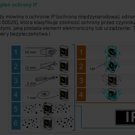
pień ochrony IP
dy mówimy o ochronie IP (ochrona międzynarodowa), odno
C 60529), która klasyfikuje zdolność ochrony przed czynni
kłymi, jaką posiada element elektroniczny lub urządzenie; 
ery bezpieczeństwa i