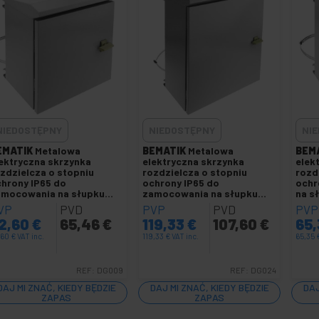
NIEDOSTĘPNY
NIEDOSTĘPNY
NI
EMATIK
Metalowa
BEMATIK
Metalowa
BEM
ektryczna skrzynka
elektryczna skrzynka
elek
zdzielcza o stopniu
rozdzielcza o stopniu
rozd
hrony IP65 do
ochrony IP65 do
ochr
amocowania na słupku
zamocowania na słupku
na s
0 x 300 x 200 mm
400 x 500 x 200 mm
mm
VP
PVD
PVP
PVD
PVP
2,60
€
65,46
€
119,33
€
107,60
€
65
,60
€
VAT inc.
119,33
€
VAT inc.
65,35
REF:
DG009
REF:
DG024
DAJ MI ZNAĆ, KIEDY BĘDZIE
DAJ MI ZNAĆ, KIEDY BĘDZIE
DAJ
ZAPAS
ZAPAS