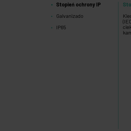
Stopień ochrony IP
Sto
Galvanizado
Kie
(IE
cie
IP65
kam