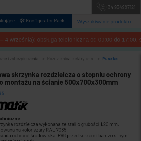
+34 934987121
okujące
🛠️ Konfigurator Rack
a – 4 września): obsługa telefoniczna od 09:00 do 17:00, 
czne i zabezpieczenia
Rozdzielnica elektryczna
Puszka
owa skrzynka rozdzielcza o stopniu ochrony
do montażu na ścianie 500x700x300mm
35
chniczne
rzynka rozdzielcza wykonana ze stali o grubości 1,20 mm.
lowana na kolor szary RAL 7035.
siada ochronę środowiska IP66 przed kurzem i bardzo silnymi
rumieniami wody.