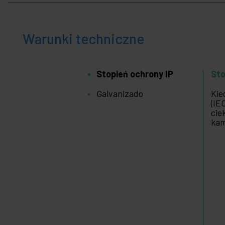
Warunki techniczne
Stopień ochrony IP
Sto
Galvanizado
Kie
(IE
cie
kam