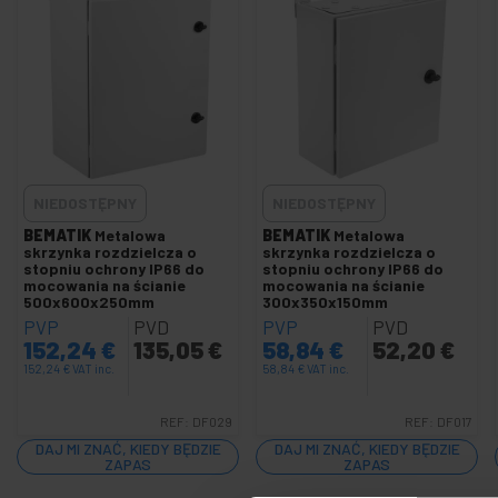
Wpuszczana metalowa skrzynka rozdzielcza
Metalowa skrzynka rozdzielcza
Szyna DIN lub szyna
+
Pola rejestracyjne
+
Zabezpieczenia i sterowanie elektryczne
NIEDOSTĘPNY
NIEDOSTĘPNY
+
Zamki bezpieczeństwa
BEMATIK
Metalowa
BEMATIK
Metalowa
Kleje i kleje
skrzynka rozdzielcza o
skrzynka rozdzielcza o
stopniu ochrony IP66 do
stopniu ochrony IP66 do
+
Warcaby i mierniki
mocowania na ścianie
mocowania na ścianie
500x600x250mm
300x350x150mm
+
Hydraulika i akcesoria
PVP
PVD
PVP
PVD
+
Narzędzia samochodowe i motoryzacyjne
152,24
€
135,05
€
58,84
€
52,20
€
152,24
€
+
VAT inc.
58,84
€
VAT inc.
Elektronika i narzędzia precyzyjne
+
Narzędzia sprzętowe
REF:
DF029
REF:
DF017
+
Narzędzia ogrodnicze
DAJ MI ZNAĆ, KIEDY BĘDZIE
DAJ MI ZNAĆ, KIEDY BĘDZIE
ZAPAS
ZAPAS
+
Mechanizmy elektryczne