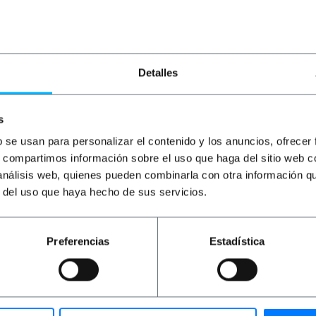
Detalles
s
b se usan para personalizar el contenido y los anuncios, ofrecer
s, compartimos información sobre el uso que haga del sitio web 
ryczna. Konstrukcja typu szafka metalowa z drzwiami. Sto
 análisis web, quienes pueden combinarla con otra información q
ątrz. Całkowicie pusta skrzynka, z wyjątkiem płyty mont
r del uso que haya hecho de sus servicios.
Preferencias
Estadística
e stali o grubości 1,20 mm.
35.
6 przed kurzem i bardzo silnymi strumieniami wody.
nięcia z twardego plastiku. W zestawie dwa klucze z teg
ostokątne otwory o wymiarach 430 x 210 mm do przeprowad