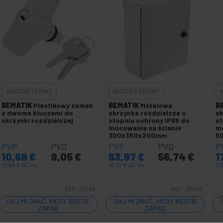
NIEDOSTĘPNY
NIEDOSTĘPNY
BEMATIK
Plastikowy zamek
BEMATIK
Metalowa
B
z dwoma kluczami do
skrzynka rozdzielcza o
sk
skrzynki rozdzielczej
stopniu ochrony IP66 do
st
mocowania na ścianie
mo
300x350x200mm
5
PVP
PVD
PVP
PVD
P
10,69
€
9,05
€
63,97
€
56,74
€
1
10,69
€
VAT inc.
63,97
€
VAT inc.
17
REF:
DF139
REF:
DF018
DAJ MI ZNAĆ, KIEDY BĘDZIE
DAJ MI ZNAĆ, KIEDY BĘDZIE
ZAPAS
ZAPAS