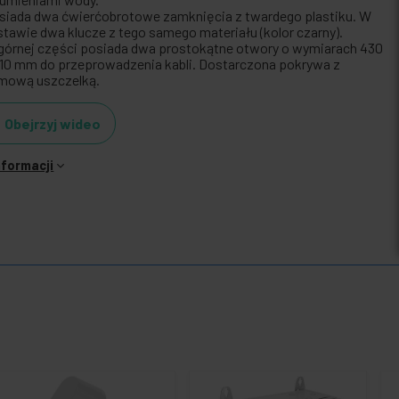
siada dwa ćwierćobrotowe zamknięcia z twardego plastiku. W
stawie dwa klucze z tego samego materiału (kolor czarny).
górnej części posiada dwa prostokątne otwory o wymiarach 430
210 mm do przeprowadzenia kabli. Dostarczona pokrywa z
mową uszczelką.
Obejrzyj wideo
nformacji