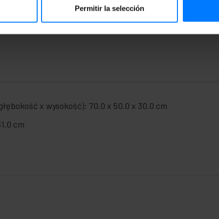
ilu drzwi gwarantująca szczelność.
Permitir la selección
 z czterema otworami i niezbędnymi śrubami do montażu.
x głębokość): 500 x 700 x 300 mm.
łębokość x wysokość): 70.0 x 50.0 x 30.0 cm
31.0 cm