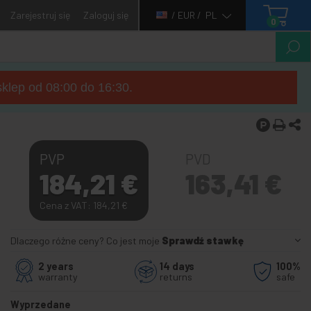
Zarejestruj się
Zaloguj się
/ EUR /
PL
0
sklep od 08:00 do 16:30.
PVP
PVD
184,21
€
163,41
€
Cena z VAT: 184,21
€
Dlaczego różne ceny? Co jest moje
Sprawdź stawkę
2 years
14 days
100%
warranty
returns
safe
Wyprzedane