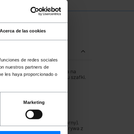
Acerca de las cookies
 funciones de redes sociales
con nuestros partners de
pień ochrony IP66, co pozwala na
ue les haya proporcionado o
ażowej przymocowanej do spodu szafki.
Marketing
o samego materiału (kolor czarny).
zenia kabli. Dostarczona pokrywa z