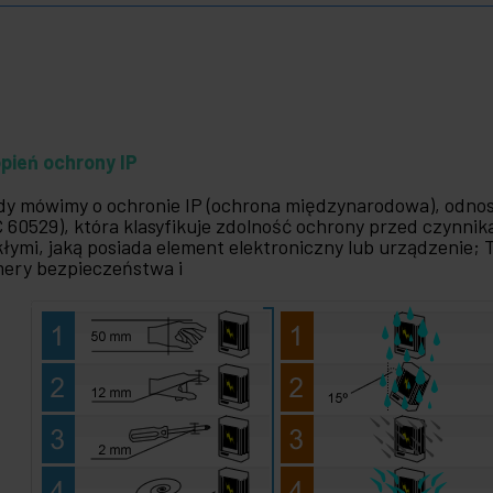
pień ochrony IP
dy mówimy o ochronie IP (ochrona międzynarodowa), odno
C 60529), która klasyfikuje zdolność ochrony przed czynni
kłymi, jaką posiada element elektroniczny lub urządzenie; 
ery bezpieczeństwa i