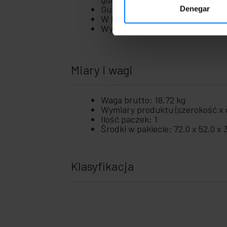
Gumowa uszczelka na całym prof
Denegar
W komplecie blacha ocynkowana
Wymiary (wysokość x szerokość 
Miary i wagi
Waga brutto: 18.72 kg
Wymiary produktu (szerokość x g
Ilość paczek: 1
Środki w pakiecie: 72.0 x 52.0 x 
Klasyfikacja