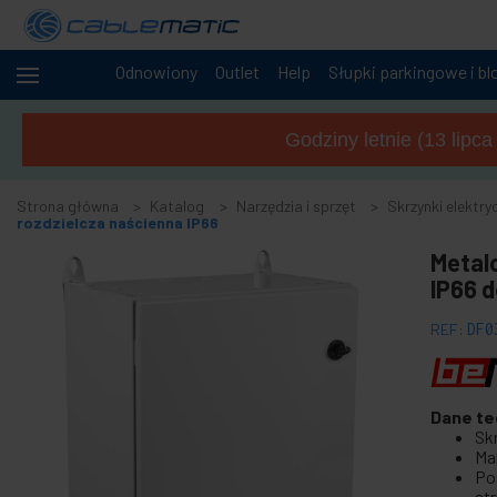
Odnowiony
Outlet
Help
Słupki parkingowe i bl
+
Kable
i sieci
Godziny letnie (13 lipc
+
Szafy i
serwery
Strona główna
Katalog
Narzędzia i sprzęt
Skrzynki elektry
Audio
rozdzielcza naścienna IP66
+
i
Metal
wideo
IP66 
+
Oświetlenie
i dźwięk
REF:
DF0
+
Fotografia
-
Narzędzia
Dane te
i sprzęt
Sk
Ma
+
Akcesoria do podłóg, drzwi i okien
Po
st