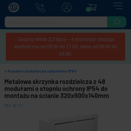
0
Godziny letnie (13 lipca – 4 września): obsługa
telefoniczna od 09:00 do 17:00, sklep od 08:00 do
16:30.
Puszka rozdzielcza naścienna IP54
Metalowa skrzynka rozdzielcza z 48
modułami o stopniu ochrony IP54 do
montażu na ścianie 320x600x140mm
REF:
DF173