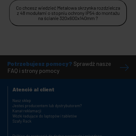
Co chcesz wiedzieć Metalowa skrzynka rozdzielcza
z 48 modułami o stopniu ochrony IP54 do montażu
na ścianie 320x600x140mm ?
Potrzebujesz pomocy?
Sprawdź nasze
FAQ i strony pomocy
Atenció al client
Nasz sklep
Jesteś producentem lub dystrybutorem?
Kanał reklamacji
Wózki ładujące do laptopów i tabletów
Szafy Rack
Política de protecció de dades personals i privadesa