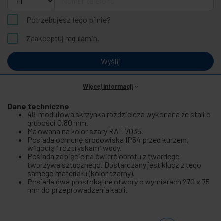
Potrzebujesz tego pilnie?
Zaakceptuj
regulamin
.
Wyślij
Więcej informacji
Dane techniczne
48-modułowa skrzynka rozdzielcza wykonana ze stali o
grubości 0,80 mm.
Malowana na kolor szary RAL 7035.
Posiada ochronę środowiska IP54 przed kurzem,
wilgocią i rozpryskami wody.
Posiada zapięcie na ćwierć obrotu z twardego
tworzywa sztucznego. Dostarczany jest klucz z tego
samego materiału (kolor czarny).
Posiada dwa prostokątne otwory o wymiarach 270 x 75
mm do przeprowadzenia kabli.