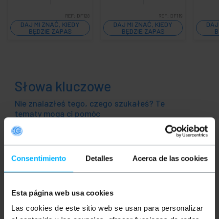
REF:
DF128
REF:
DF119
DAJ MI ZNAĆ, KIEDY
DAJ MI ZNAĆ, KIEDY
DAJ
BĘDZIE ZAPAS
BĘDZIE ZAPAS
B
Słowa kluczowe
Nie znalazłeś tego, czego szukałeś? Te
tematy mogą ci pomóc
skrzynka przyłączeniowa
panel dystrybucji
Consentimiento
Detalles
Acerca de las cookies
wewnętrze pudło
elektryczność
sieci
skrzynka komunikacyjna
Esta página web usa cookies
Las cookies de este sitio web se usan para personalizar