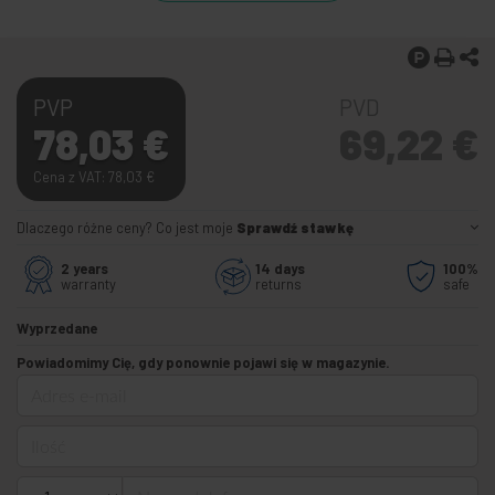
PVP
PVD
78,03
€
69,22
€
Cena z VAT: 78,03
€
Dlaczego różne ceny? Co jest moje
Sprawdź stawkę
2 years
14 days
100%
warranty
returns
safe
Wyprzedane
Powiadomimy Cię, gdy ponownie pojawi się w magazynie.
Adres e-mail
Ilość
Numer telefonu