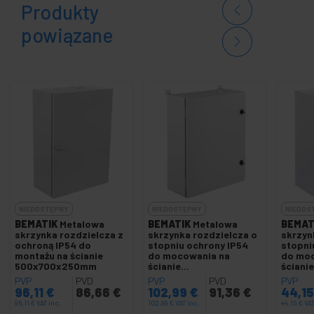
Produkty
powiązane
NIEDOSTĘPNY
NIEDOSTĘPNY
NIEDOS
BEMATIK
Metalowa
BEMATIK
Metalowa
BEMAT
skrzynka rozdzielcza z
skrzynka rozdzielcza o
skrzyn
ochroną IP54 do
stopniu ochrony IP54
stopni
montażu na ścianie
do mocowania na
do moc
500x700x250mm
ścianie
ścianie
600x500x200mm
300x3
PVP
PVD
PVP
PVD
PVP
96,11
€
86,66
€
102,99
€
91,36
€
44,1
96,11
€
VAT inc.
102,99
€
VAT inc.
44,15
€
VAT