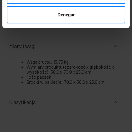
Dostarczona pokrywa z gumową uszczelką.
Gumowa uszczelka na całym profilu drzwi
gwarantująca szczelność.
Denegar
Ochrona środowiska IP54, przed wilgocią i
wodą.
Miary i wagi
Waga brutto: 15.75 kg
Wymiary produktu (szerokość x głębokość x
wysokość): 50.0 x 70.0 x 25.0 cm
Ilość paczek: 1
Środki w pakiecie: 70.0 x 50.0 x 25.0 cm
Klasyfikacja