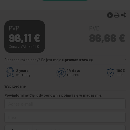
PVP
PVD
96,11
€
86,66
€
Cena z VAT: 96,11
€
Dlaczego różne ceny? Co jest moje
Sprawdź stawkę
2 years
14 days
100%
warranty
returns
safe
Wyprzedane
Powiadomimy Cię, gdy ponownie pojawi się w magazynie.
Adres e-mail
Ilość
Numer telefonu