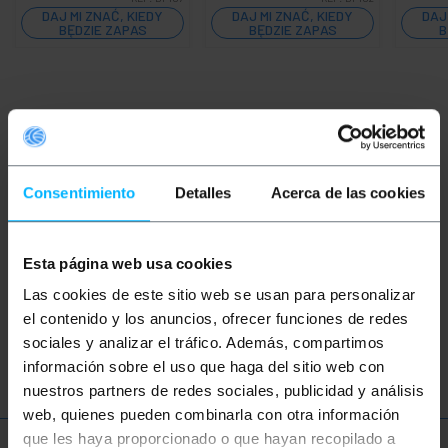
DAJ MI ZNAĆ, KIEDY
DAJ MI ZNAĆ, KIEDY
DAJ
BĘDZIE ZAPAS
BĘDZIE ZAPAS
B
Słowa kluczowe
Nie znalazłeś tego, czego szukałeś? Te
tematy mogą ci pomóc
Consentimiento
Detalles
Acerca de las cookies
skrzynka przyłączeniowa
panel dystrybucji
Esta página web usa cookies
Las cookies de este sitio web se usan para personalizar
wewnętrze pudło
elektryczność
sieci
el contenido y los anuncios, ofrecer funciones de redes
skrzynka komunikacyjna
sociales y analizar el tráfico. Además, compartimos
información sobre el uso que haga del sitio web con
nuestros partners de redes sociales, publicidad y análisis
web, quienes pueden combinarla con otra información
que les haya proporcionado o que hayan recopilado a