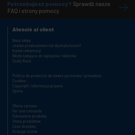
Potrzebujesz pomocy?
Sprawdź nasze
FAQ i strony pomocy
Atenció al client
Nasz sklep
Jesteś producentem lub dystrybutorem?
Kanał reklamacji
Wózki ładujące do laptopów i tabletów
Szafy Rack
Política de protecció de dades personals i privadesa
Cookies
Copyright i informacje prawne
Opinie
Oferta cenowa
Fer una comanda
Odnowione produkty
Stany produktów
Czas dostawy
Rodzaje zniżek