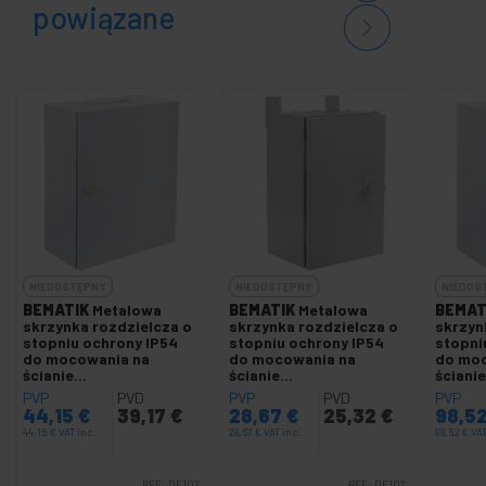
powiązane
NIEDOSTĘPNY
NIEDOSTĘPNY
NIEDOS
BEMATIK
Metalowa
BEMATIK
Metalowa
BEMAT
skrzynka rozdzielcza o
skrzynka rozdzielcza o
skrzyn
stopniu ochrony IP54
stopniu ochrony IP54
stopni
do mocowania na
do mocowania na
do moc
ścianie
ścianie
ścianie
300x350x200mm
200x300x150mm
400x6
PVP
PVD
PVP
PVD
PVP
44,15
€
39,17
€
28,67
€
25,32
€
98,5
44,15
€
VAT inc.
28,67
€
VAT inc.
98,52
€
VAT
REF:
DF107
REF:
DF102