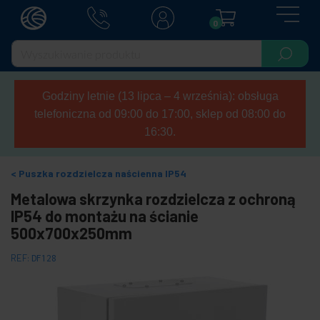
0
Godziny letnie (13 lipca – 4 września): obsługa
telefoniczna od 09:00 do 17:00, sklep od 08:00 do
16:30.
Puszka rozdzielcza naścienna IP54
Metalowa skrzynka rozdzielcza z ochroną
IP54 do montażu na ścianie
500x700x250mm
REF:
DF128