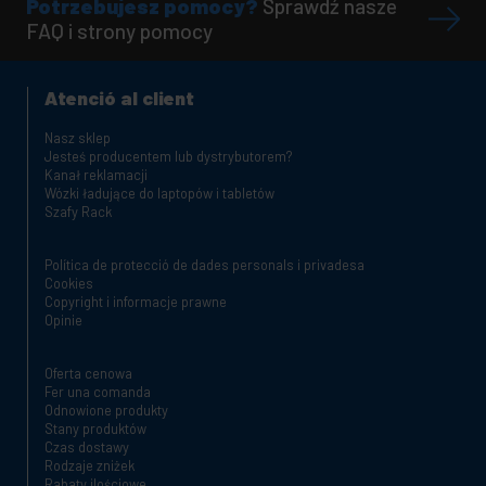
Potrzebujesz pomocy?
Sprawdź nasze
FAQ i strony pomocy
Atenció al client
Nasz sklep
Jesteś producentem lub dystrybutorem?
Kanał reklamacji
Wózki ładujące do laptopów i tabletów
Szafy Rack
Política de protecció de dades personals i privadesa
Cookies
Copyright i informacje prawne
Opinie
Oferta cenowa
Fer una comanda
Odnowione produkty
Stany produktów
Czas dostawy
Rodzaje zniżek
Rabaty ilościowe