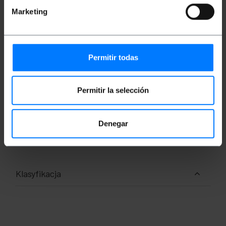
Stopień ochrony: IPX0 (do użytku wewnątrz
Marketing
pomieszczeń)
Wymiary: 8 x 10,5 x 18,2 cm
Waga: 0,394 kg
Kolor: czarny
Permitir todas
Miary i wagi
Permitir la selección
Waga brutto: 394 g
Wymiary produktu (szerokość x głębokość x
wysokość): 8.0 x 10.0 x 18.0 cm
Denegar
Ilość paczek: 1
Środki w pakiecie: 20.0 x 13.0 x 9.0 cm
Klasyfikacja