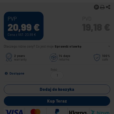
PVP
PVD
20,99
€
19,18
€
Cena z VAT: 20,99
€
Dlaczego różne ceny? Co jest moje
Sprawdź stawkę
2 years
14 days
100%
warranty
returns
safe
Ilość
Dostępne
Dodaj do koszyka
Kup Teraz