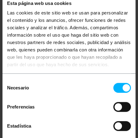
Więcej informacji
Esta página web usa cookies
Las cookies de este sitio web se usan para personalizar
el contenido y los anuncios, ofrecer funciones de redes
Opis
sociales y analizar el tráfico. Además, compartimos
información sobre el uso que haga del sitio web con
nuestros partners de redes sociales, publicidad y análisis
Miniaturowa pułapka na owady LED z wbudowanym
web, quienes pueden combinarla con otra información
wentylatorem, zaprojektowana tak, aby skutecznie
przyciągać i łapać komary bez użycia środków
que les haya proporcionado o que hayan recopilado a
chemicznych lub wydzielania zapachów. Idealne do
partir del uso que haya hecho de sus servicios.
wnętrz, takich jak sypialnie, salony lub biura,
urządzenie to obejmuje do 50 m² i jest wyposażone
w wyjmowaną pułapkę, co ułatwia czyszczenie.
Selección
Necesario
Okular
de
Łapie komary za pomocą światła LED i
consentimiento
wbudowanego wentylatora ssącego
Wyjmowany dolny syfon ułatwiający
Preferencias
czyszczenie
Brak emisji zapachu i oparów, bezpieczny do
codziennego stosowania
Obszar pokrycia: do 50 m²
Estadística
Moc: 3 W (z 8 diodami LED)
Napięcie: 220/240 V ~ 50 Hz