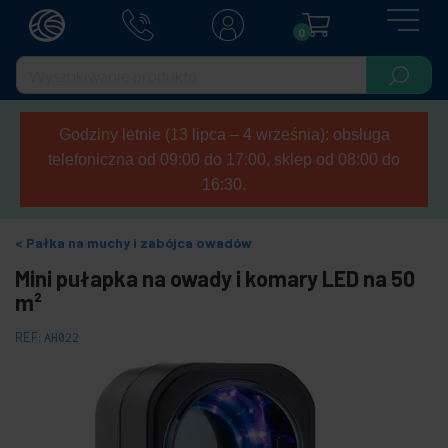
0
Godziny letnie (13 lipca – 4 września): obsługa
telefoniczna od 09:00 do 17:00, sklep od 08:00 do
16:30.
Pałka na muchy i zabójca owadów
Mini pułapka na owady i komary LED na 50
m²
REF:
AH022