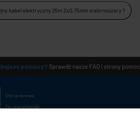
yjny kabel elektryczny 25m 2x0,75mm srebrnoszary ?
ebujesz pomocy?
Sprawdź nasze FAQ i strony pomoc
Oferta cenowa
Fer una comanda
Odnowione produkty
Stany produktów
Czas dostawy