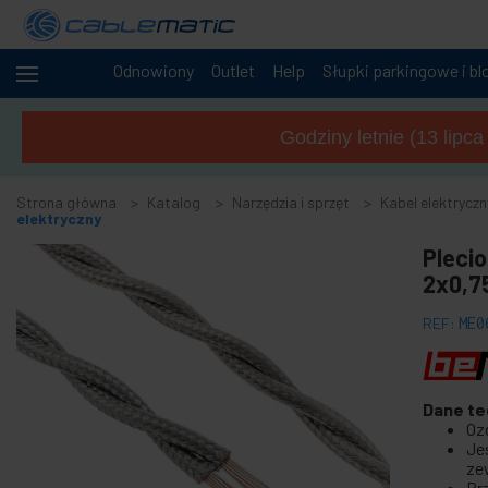
Odnowiony
Outlet
Help
Słupki parkingowe i bl
+
Kable
i sieci
Godziny letnie (13 lipc
+
Szafy i
serwery
Strona główna
Katalog
Narzędzia i sprzęt
Kabel elektryczn
Audio
elektryczny
+
i
Pleci
wideo
2x0,7
+
Oświetlenie
i dźwięk
REF:
ME0
+
Fotografia
-
Narzędzia
Dane te
i sprzęt
Oz
Je
+
Akcesoria do podłóg, drzwi i okien
ze
Pr