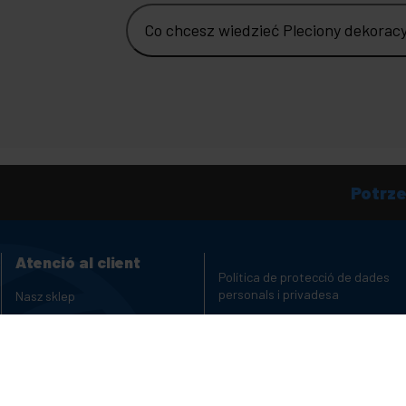
Co chcesz wiedzieć Pleciony dekorac
Potrz
Atenció al client
Política de protecció de dades
personals i privadesa
Nasz sklep
Cookies
Jesteś producentem lub
dystrybutorem?
Copyright i informacje prawne
Kanał reklamacji
Opinie