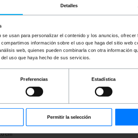
Detalles
s
b se usan para personalizar el contenido y los anuncios, ofrecer
s, compartimos información sobre el uso que haga del sitio web 
 análisis web, quienes pueden combinarla con otra información q
r del uso que haya hecho de sus servicios.
szarej plecionej tkaninie. Jest to wewnętrzny dwubieguno
jnej. Przekrój kabla elektrycznego 2x0,75mm2. Imitacja ka
5 m.
Preferencias
Estadística
Permitir la selección
łębokość x wysokość): 19.0 x 19.0 x 4.0 cm
4.0 cm