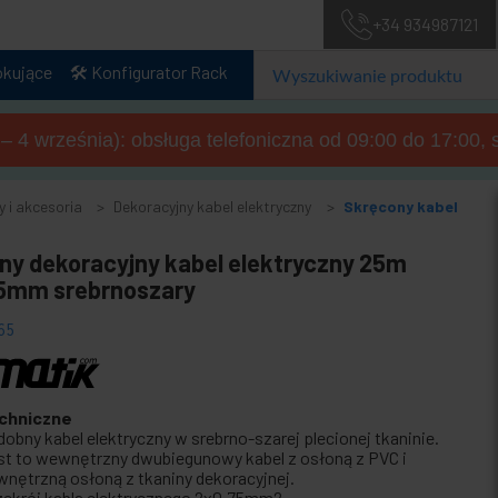
+34 934987121
okujące
🛠️ Konfigurator Rack
a – 4 września): obsługa telefoniczna od 09:00 do 17:00, 
y i akcesoria
Dekoracyjny kabel elektryczny
Skręcony kabel
ony dekoracyjny kabel elektryczny 25m
5mm srebrnoszary
65
chniczne
dobny kabel elektryczny w srebrno-szarej plecionej tkaninie.
st to wewnętrzny dwubiegunowy kabel z osłoną z PVC i
wnętrzną osłoną z tkaniny dekoracyjnej.
zekrój kabla elektrycznego 2x0,75mm2.