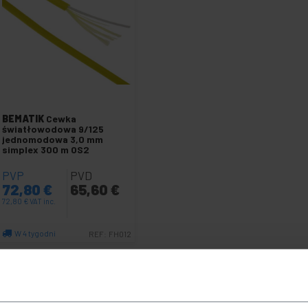
BEMATIK
Cewka
światłowodowa 9/125
jednomodowa 3,0 mm
simplex 300 m OS2
PVP
PVD
72,80
€
65,60
€
72,80
€
VAT inc.
W 4 tygodni
REF:
FH012
Ilość