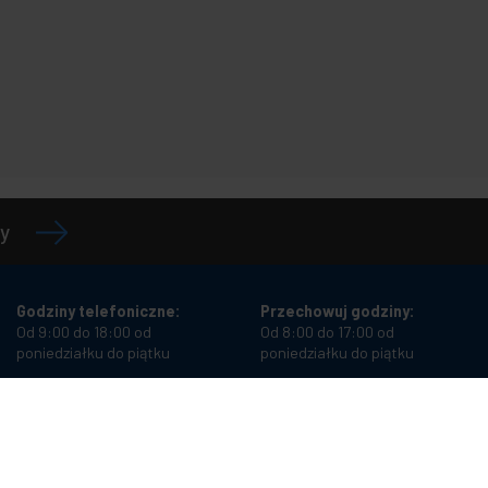
y
Godziny telefoniczne:
Przechowuj godziny:
Od 9:00 do 18:00 od
Od 8:00 do 17:00 od
poniedziałku do piątku
poniedziałku do piątku
Numer telefonu:
+34 934987121
Adres e-mail:
info@cablematic.com