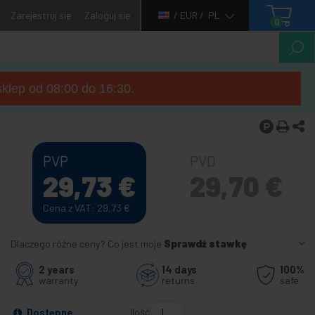
Zarejestruj się
Zaloguj się
/ EUR /
PL
0
sklep od 08:00 do 16:30.
PVP
PVD
29,73
€
29,70
€
Cena z VAT: 29,73
€
Dlaczego różne ceny? Co jest moje
Sprawdź stawkę
2 years
14 days
100%
warranty
returns
safe
Ilość
Dostępne