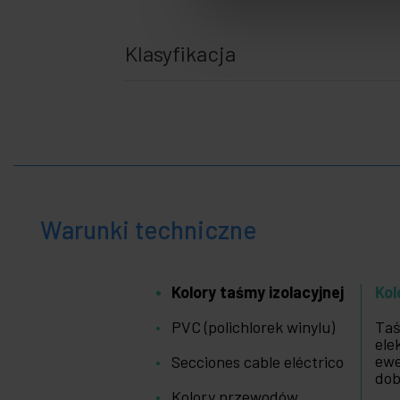
i gadżety
+
Dom i
biznes
Klasyfikacja
+
Czas
wolny
+
Strefa
medyczna
Warunki techniczne
Kolory taśmy izolacyjnej
Kol
PVC (polichlorek winylu)
Taś
ele
ewe
Secciones cable eléctrico
dob
Kolory przewodów